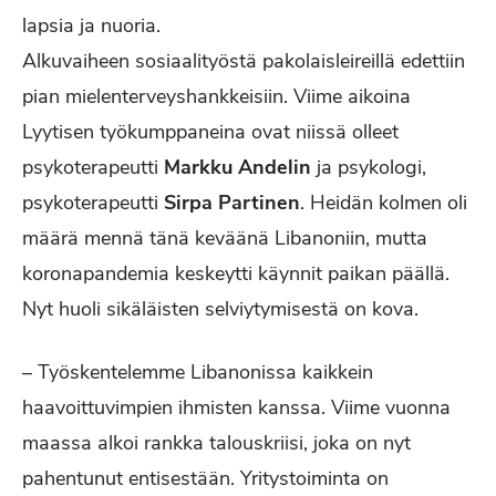
lapsia ja nuoria.
Alkuvaiheen sosiaalityöstä pakolaisleireillä edettiin
pian mielenterveyshankkeisiin. Viime aikoina
Lyytisen työkumppaneina ovat niissä olleet
psykoterapeutti
Markku Andelin
ja psykologi,
psykoterapeutti
Sirpa Partinen
. Heidän kolmen oli
määrä mennä tänä keväänä Libanoniin, mutta
koronapandemia keskeytti käynnit paikan päällä.
Nyt huoli sikäläisten selviytymisestä on kova.
– Työskentelemme Libanonissa kaikkein
haavoittuvimpien ihmisten kanssa. Viime vuonna
maassa alkoi rankka talouskriisi, joka on nyt
pahentunut entisestään. Yritystoiminta on