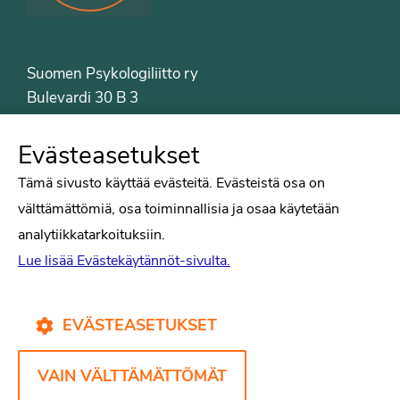
Suomen Psykologiliitto ry
Bulevardi 30 B 3
00120 Helsinki
Puh. 09-6122 9122
Evästeasetukset
Psykologiliiton sivut
Tämä sivusto käyttää evästeitä. Evästeistä osa on
välttämättömiä, osa toiminnallisia ja osaa käytetään
Työelämä
analytiikkatarkoituksiin.
Tiede
Lue lisää Evästekäytännöt-sivulta.
Puheenvuorot
Liitto
Kirjat
EVÄSTEASETUKSET
Yhteystiedot
VAIN VÄLTTÄMÄTTÖMÄT
Psykologiliiton verkkosivut