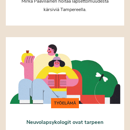
Mirka Paavilainen hoitaa lapsettomuudesta
kärsiviä Tampereella.
TYÖELÄMÄ
Neuvolapsykologit ovat tarpeen