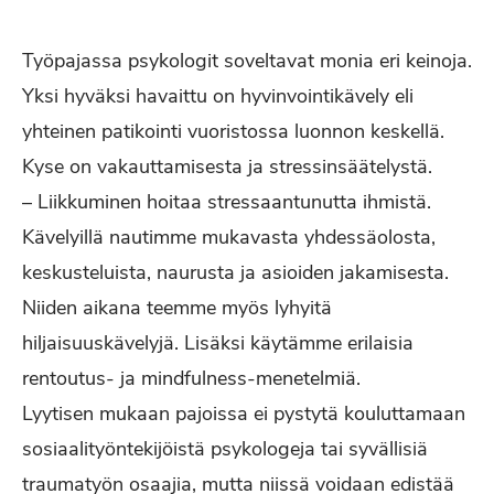
Työpajassa psykologit soveltavat monia eri keinoja.
Yksi hyväksi havaittu on hyvinvointikävely eli
yhteinen patikointi vuoristossa luonnon keskellä.
Kyse on vakauttamisesta ja stressinsäätelystä.
– Liikkuminen hoitaa stressaantunutta ihmistä.
Kävelyillä nautimme mukavasta yhdessäolosta,
keskusteluista, naurusta ja asioiden jakamisesta.
Niiden aikana teemme myös lyhyitä
hiljaisuuskävelyjä. Lisäksi käytämme erilaisia
rentoutus- ja mindfulness-menetelmiä.
Lyytisen mukaan pajoissa ei pystytä kouluttamaan
sosiaalityöntekijöistä psykologeja tai syvällisiä
traumatyön osaajia, mutta niissä voidaan edistää