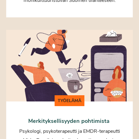
monikulttuuristuvan Suomen tilanteeseen.
TYÖELÄMÄ
Merkityksellisyyden pohtimista
Psykologi, psykoterapeutti ja EMDR-terapeutti