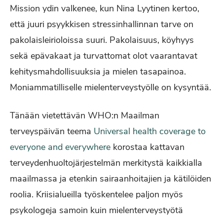
Mission ydin valkenee, kun Nina Lyytinen kertoo,
että juuri psyykkisen stressinhallinnan tarve on
pakolaisleirioloissa suuri. Pakolaisuus, köyhyys
sekä epävakaat ja turvattomat olot vaarantavat
kehitysmahdollisuuksia ja mielen tasapainoa.
Moniammatilliselle mielenterveystyölle on kysyntää.
Tänään vietettävän WHO:n Maailman
terveyspäivän teema
Universal health coverage to
everyone and everywhere
korostaa kattavan
terveydenhuoltojärjestelmän merkitystä kaikkialla
maailmassa ja etenkin sairaanhoitajien ja kätilöiden
roolia. Kriisialueilla työskentelee paljon myös
psykologeja samoin kuin mielenterveystyötä