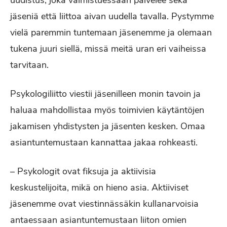
uudistus, joka valmistuessaan palvelee sekä
jäseniä että liittoa aivan uudella tavalla. Pystymme
vielä paremmin tuntemaan jäsenemme ja olemaan
tukena juuri siellä, missä meitä uran eri vaiheissa
tarvitaan.
Psykologiliitto viestii jäsenilleen monin tavoin ja
haluaa mahdollistaa myös toimivien käytäntöjen
jakamisen yhdistysten ja jäsenten kesken. Omaa
asiantuntemustaan kannattaa jakaa rohkeasti.
– Psykologit ovat fiksuja ja aktiivisia
keskustelijoita, mikä on hieno asia. Aktiiviset
jäsenemme ovat viestinnässäkin kullanarvoisia
antaessaan asiantuntemustaan liiton omien