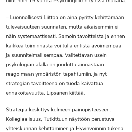
ollut noin 15 vuotta Psykologiliiton työssä mukana.
– Luonnollisesti Liittoa on aina pyritty kehittämään
tulevaisuuteen suunnaten, mutta aikaisemmin ei
näin systemaattisesti. Samoin tavoitteista ja ennen
kaikkea toiminnasta voi tulla entistä avoimempaa
ja suunnitelmallisempaa. Valitettavan usein
psykologian alalla on jouduttu ainoastaan
reagoimaan ympäristön tapahtumiin, ja nyt
strategian tavoitteena on tuoda kaivattua
ennakoitavuutta, Lipsanen kiittää.
Strategia keskittyy kolmeen painopisteeseen:
Kollegiaalisuus, Tutkittuun näyttöön perustuva
yhteiskunnan kehittäminen ja Hyvinvoinnin tukena