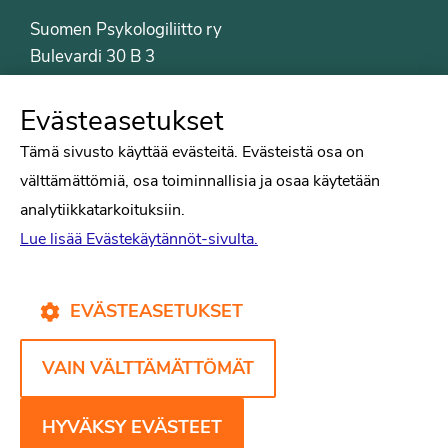
Suomen Psykologiliitto ry
Bulevardi 30 B 3
00120 Helsinki
Puh. 09-6122 9122
Evästeasetukset
Psykologiliiton sivut
Tämä sivusto käyttää evästeitä. Evästeistä osa on
välttämättömiä, osa toiminnallisia ja osaa käytetään
Työelämä
analytiikkatarkoituksiin.
Tiede
Lue lisää Evästekäytännöt-sivulta.
Puheenvuorot
Liitto
Kirjat
EVÄSTEASETUKSET
Yhteystiedot
VAIN VÄLTTÄMÄTTÖMÄT
Psykologiliiton verkkosivut
Evästekäytännöt
HYVÄKSY EVÄSTEET