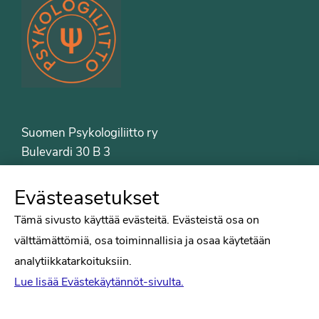
Suomen Psykologiliitto ry
Bulevardi 30 B 3
00120 Helsinki
Puh. 09-6122 9122
Evästeasetukset
Psykologiliiton sivut
Tämä sivusto käyttää evästeitä. Evästeistä osa on
välttämättömiä, osa toiminnallisia ja osaa käytetään
Työelämä
analytiikkatarkoituksiin.
Tiede
Lue lisää Evästekäytännöt-sivulta.
Puheenvuorot
Liitto