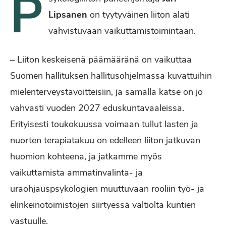
P
Lipsanen
on tyytyväinen liiton alati
vahvistuvaan vaikuttamistoimintaan.
– Liiton keskeisenä päämääränä on vaikuttaa
Suomen hallituksen hallitusohjelmassa kuvattuihin
mielenterveystavoitteisiin, ja samalla katse on jo
vahvasti vuoden 2027 eduskuntavaaleissa.
Erityisesti toukokuussa voimaan tullut lasten ja
nuorten terapiatakuu on edelleen liiton jatkuvan
huomion kohteena, ja jatkamme myös
vaikuttamista ammatinvalinta- ja
uraohjauspsykologien muuttuvaan rooliin työ- ja
elinkeinotoimistojen siirtyessä valtiolta kuntien
vastuulle.