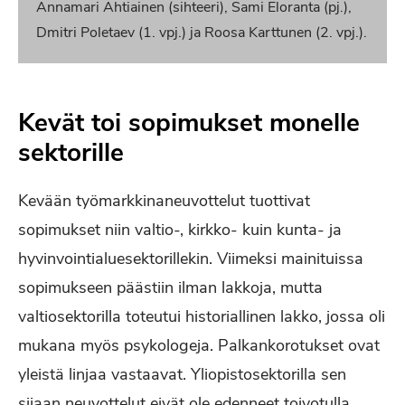
Annamari Ahtiainen (sihteeri), Sami Eloranta (pj.),
Dmitri Poletaev (1. vpj.) ja Roosa Karttunen (2. vpj.).
Kevät toi sopimukset monelle
sektorille
Kevään työmarkkinaneuvottelut tuottivat
sopimukset niin valtio-, kirkko- kuin kunta- ja
hyvinvointialuesektorillekin. Viimeksi mainituissa
sopimukseen päästiin ilman lakkoja, mutta
valtiosektorilla toteutui historiallinen lakko, jossa oli
mukana myös psykologeja. Palkankorotukset ovat
yleistä linjaa vastaavat. Yliopistosektorilla sen
sijaan neuvottelut eivät ole edenneet toivotulla