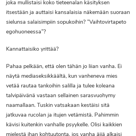
joka mullistaisi koko tieteenalan käsityksen
itsestään ja auttaisi kansalaisia näkemään suoraan
sielunsa salaisimpiin sopukoihin? ”Vaihtovirtapeto
egohuoneessa”?
Kannattaisiko yrittää?
Pahaa pelkään, että olen tähän jo liian vanha. Ei
näytä mediaseksikkäältä, kun vanheneva mies
vetää rautaa tankoihin salilla ja tulee koleana
talvipäivänä vastaan sellainen sarasvuohymy
naamallaan. Tuskin vatsakaan kestäisi sitä
jatkuvaa rucolan ja itujen vetämistä. Pahimmin
kävisi kuitenkin vanhalle psyykelle. Olisi kaikkien
mielestä ihan kohtuutonta, jos vanha äijä alkaisi