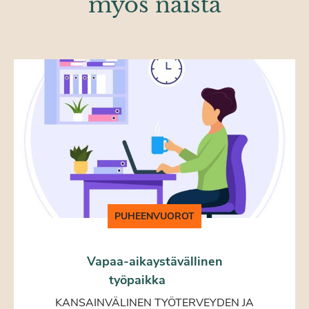
myös näistä
PUHEENVUOROT
Vapaa-aikaystävällinen
työpaikka
KANSAINVÄLINEN TYÖTERVEYDEN JA