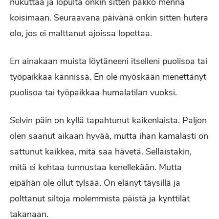
nukuttaa ja lopulta onkin sitten pakko mennä
koisimaan. Seuraavana päivänä onkin sitten hutera
olo, jos ei malttanut ajoissa lopettaa.
En ainakaan muista löytäneeni itselleni puolisoa tai
työpaikkaa kännissä. En ole myöskään menettänyt
puolisoa tai työpaikkaa humalatilan vuoksi.
Selvin päin on kyllä tapahtunut kaikenlaista. Paljon
olen saanut aikaan hyvää, mutta ihan kamalasti on
sattunut kaikkea, mitä saa hävetä. Sellaistakin,
mitä ei kehtaa tunnustaa kenellekään. Mutta
eipähän ole ollut tylsää. On elänyt täysillä ja
polttanut siltoja molemmista päistä ja kynttilät
takanaan.