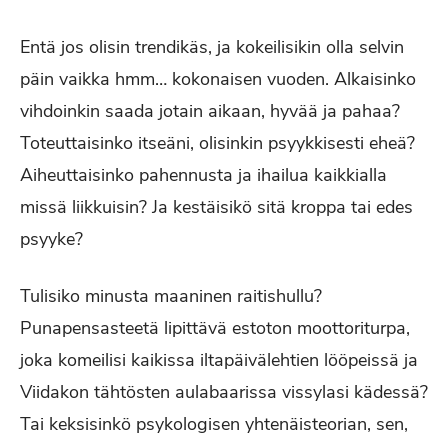
Entä jos olisin trendikäs, ja kokeilisikin olla selvin
päin vaikka hmm… kokonaisen vuoden. Alkaisinko
vihdoinkin saada jotain aikaan, hyvää ja pahaa?
Toteuttaisinko itseäni, olisinkin psyykkisesti eheä?
Aiheuttaisinko pahennusta ja ihailua kaikkialla
missä liikkuisin? Ja kestäisikö sitä kroppa tai edes
psyyke?
Tulisiko minusta maaninen raitishullu?
Punapensasteetä lipittävä estoton moottoriturpa,
joka komeilisi kaikissa iltapäivälehtien lööpeissä ja
Viidakon tähtösten aulabaarissa vissylasi kädessä?
Tai keksisinkö psykologisen yhtenäisteorian, sen,