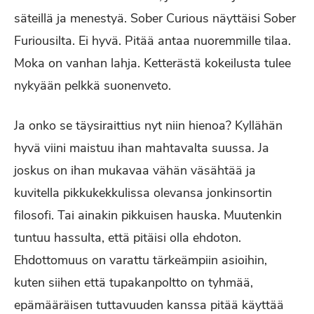
säteillä ja menestyä. Sober Curious näyttäisi Sober
Furiousilta. Ei hyvä. Pitää antaa nuoremmille tilaa.
Moka on vanhan lahja. Ketterästä kokeilusta tulee
nykyään pelkkä suonenveto.
Ja onko se täysiraittius nyt niin hienoa? Kyllähän
hyvä viini maistuu ihan mahtavalta suussa. Ja
joskus on ihan mukavaa vähän väsähtää ja
kuvitella pikkukekkulissa olevansa jonkinsortin
filosofi. Tai ainakin pikkuisen hauska. Muutenkin
tuntuu hassulta, että pitäisi olla ehdoton.
Ehdottomuus on varattu tärkeämpiin asioihin,
kuten siihen että tupakanpoltto on tyhmää,
epämääräisen tuttavuuden kanssa pitää käyttää