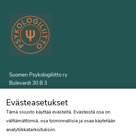
Suomen Psykologiliitto ry
Bulevardi 30 B 3
00120 Helsinki
Puh. 09-6122 9122
Evästeasetukset
Psykologiliiton sivut
Tämä sivusto käyttää evästeitä. Evästeistä osa on
välttämättömiä, osa toiminnallisia ja osaa käytetään
Työelämä
analytiikkatarkoituksiin.
Tiede