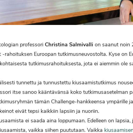
kologian professori
Christina Salmivalli
on saanut noin 
-rahoituksen Euroopan tutkimusneuvostolta. Kyse on 
kohtaisesta tutkimusrahoituksesta, jota ei aiemmin ole
älisesti tunnettu ja tunnustettu kiusaamistutkimus nouse
fessori itse sanoo kääntävänsä koko tutkimusasetelman p
tkimusryhmän tämän Challenge-hankkeensa ympärille ja a
inot eivät tepsi kaikkiin lapsiin ja nuoriin.
iusaamista ei saada aina loppumaan. Edelleen on lapsia, j
 kiusaamista, vaikka siihen puututaan. Vaikka
kiusaamisen