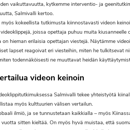
iden vaikuttavuutta, kytkemme interventio- ja geenitutki
utta, Salmivalli kertoo.
ä myös kokeellista tutkimusta kiinnostavasti videon keinoi
videoklippejä, joissa opettaja puhuu muita kiusanneelle 
sa on hieman erilaisia opettajan viestejä. Näytämme videoit
set lapset reagoivat eri viesteihin, miten he tulkitsevat n
 miten todennäköisesti ne muuttavat heidän käyttäytymis
ertailua videon keinoin
eoklippitutkimuksessa Salmivalli tekee yhteistyötä kiinal
istaa myös kulttuurien välisen vertailun.
aali ilmiö, ja se tunnustetaan kaikkialla – myös Kiinassa
 vuotta sitten kieltää. On myös hyvä muistaa, että suo