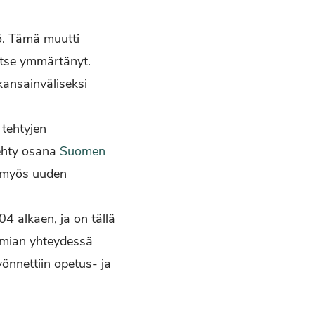
ö. Tämä muutti
 itse ymmärtänyt.
kansainväliseksi
 tehtyjen
tehty osana
Suomen
ä myös uuden
4 alkaen, ja on tällä
emian yhteydessä
önnettiin opetus- ja