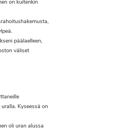
nen on kuitenkin
usrahoitushakemusta,
ylpeä.
kseni päälaelleen,
oston väliset
taneille
n uralla. Kyseessä on
en oli uran alussa