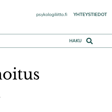
psykologiliitto.fi
YHTEYSTIEDOT
Haku
HAKU
hoitus
n