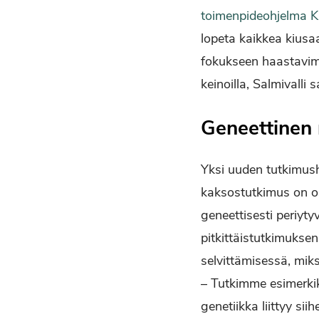
toimenpideohjelma 
lopeta kaikkea kiusaa
fokukseen haastavim
keinoilla, Salmivalli 
Geneettinen
Yksi uuden tutkimus
kaksostutkimus on os
geneettisesti periyty
pitkittäistutkimukse
selvittämisessä, mik
– Tutkimme esimerkik
genetiikka liittyy si