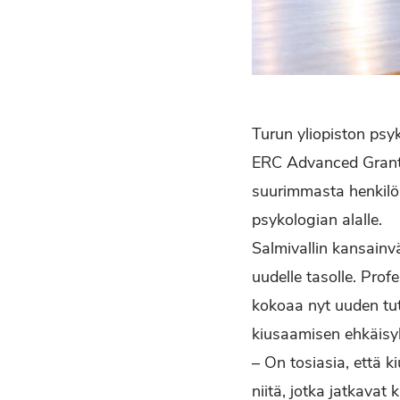
Turun yliopiston psy
ERC Advanced Grant 
suurimmasta henkilö
psykologian alalle.
Salmivallin kansainv
uudelle tasolle. Pro
kokoaa nyt uuden tu
kiusaamisen ehkäisyke
– On tosiasia, että k
niitä, jotka jatkavat