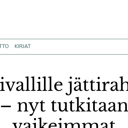
ITTO
KIRJAT
vallille jättira
– nyt tutkitaa
vaikeimmat