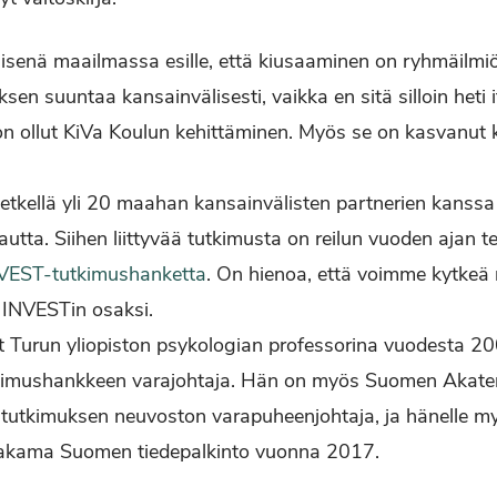
isenä maailmassa esille, että kiusaaminen on ryhmäilmi
en suuntaa kansainvälisesti, vaikka en sitä silloin heti
n ollut KiVa Koulun kehittäminen. Myös se on kasvanut 
 hetkellä yli 20 maahan kansainvälisten partnerien kanssa
autta. Siihen liittyvää tutkimusta on reilun vuoden ajan 
NVEST-tutkimushanketta
. On hienoa, että voimme kytke
INVESTin osaksi.
ut Turun yliopiston psykologian professorina vuodesta 200
tkimushankkeen varajohtaja. Hän on myös Suomen Akat
 tutkimuksen neuvoston varapuheenjohtaja, ja hänelle my
n jakama Suomen tiedepalkinto vuonna 2017.