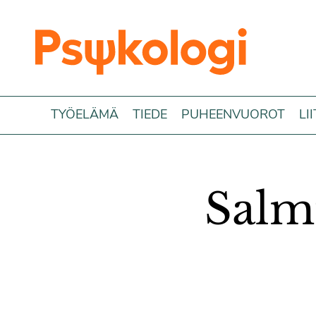
Siirry sisältöön
TYÖELÄMÄ
TIEDE
PUHEENVUOROT
LI
Salmi