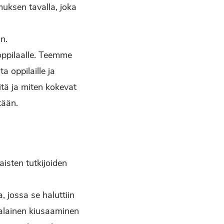
muksen tavalla, joka
n.
oppilaalle. Teemme
a oppilaille ja
iitä ja miten kokevat
tään.
aisten tutkijoiden
, jossa se haluttiin
malainen kiusaaminen