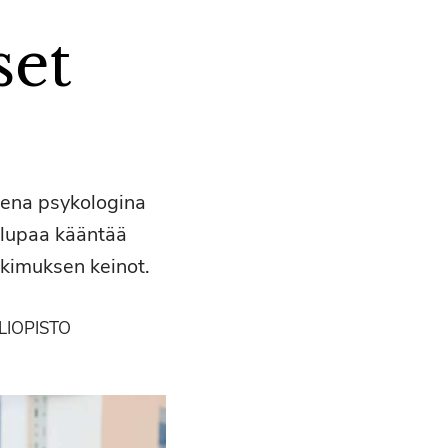
set
sena psykologina
 lupaa kääntää
tkimuksen keinot.
IOPISTO