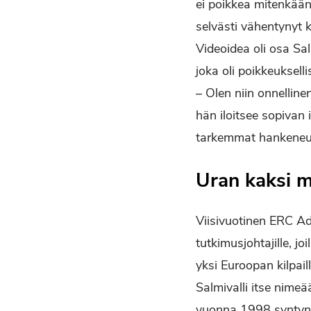
ei poikkea mitenkään
selvästi vähentynyt
Videoidea oli osa S
joka oli poikkeukselli
– Olen niin onnellin
hän iloitsee sopivan 
tarkemmat hankeneuv
Uran kaksi m
Viisivuotinen ERC A
tutkimusjohtajille, j
yksi Euroopan kilpail
Salmivalli itse nime
vuonna 1998 syntynyt