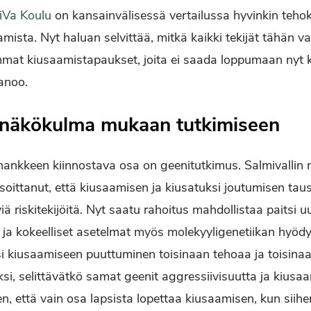
KiVa Koulu
on kansainvälisessä vertailussa hyvinkin tehok
mista. Nyt haluan selvittää, mitkä kaikki tekijät tähän va
mat kiusaamistapaukset, joita ei saada loppumaan nyt k
sanoo.
 näkökulma mukaan tutkimiseen
hankkeen kiinnostava osa on geenitutkimus. Salmivallin
oittanut, että kiusaamisen ja kiusatuksi joutumisen tau
viä riskitekijöitä. Nyt saatu rahoitus mahdollistaa paitsi 
n ja kokeelliset asetelmat myös molekyyligenetiikan hyö
si kiusaamiseen puuttuminen toisinaan tehoaa ja toisinaa
si, selittävätkö samat geenit aggressiivisuutta ja kiusaa
ihen, että vain osa lapsista lopettaa kiusaamisen, kun sii