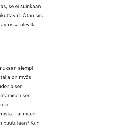
as, se ei suinkaan
ikuttavat. Otan siis
äytössä olevilla
 mukaan aiempi
stalla on myös
uudenlaisen
dyntämisen sen
n ei.
mista. Tai miten
hen puututaan? Kun