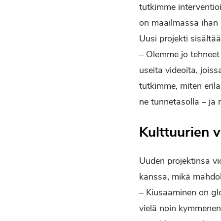
tutkimme interventio
on maailmassa ihan u
Uusi projekti sisältä
– Olemme jo tehneet 
useita videoita, jois
tutkimme, miten erilai
ne tunnetasolla – ja
Kulttuurien v
Uuden projektinsa vid
kanssa, mikä mahdoll
– Kiusaaminen on glob
vielä noin kymmenen