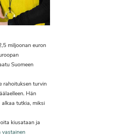
2,5 miljoonan euron
Euroopan
 saatu Suomeen
e rahoituksen turvin
äälaelleen. Hän
lkaa tutkia, miksi
oita kiusataan ja
 vastainen