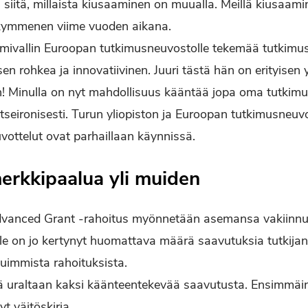
 siitä, millaista kiusaaminen on muualla. Meillä kiusaami
 kymmenen viime vuoden aikana.
almivallin Euroopan tutkimusneuvostolle tekemää tutkim
sen rohkea ja innovatiivinen. Juuri tästä hän on erityisen 
en! Minulla on nyt mahdollisuus kääntää jopa oma tutkimu
itseironisesti. Turun yliopiston ja Euroopan tutkimusneuv
ottelut ovat parhaillaan käynnissä.
erkkipaalua yli muiden
dvanced Grant -rahoitus myönnetään asemansa vakiinnut
oille on jo kertynyt huomattava määrä saavutuksia tutkija
luimmista rahoituksista.
ää uraltaan kaksi käänteentekevää saavutusta. Ensimmäin
 väitöskirja.