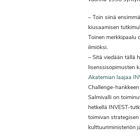
– Toin siinä ensimmä
kiusaamisen tutkimuks
Toinen merkkipaalu o
ilmiöksi.
– Sitä viedään tällä
lisenssisopimusten k
Akatemian laajaa I
Challenge-hankkeen 
Salmivalli on toimin
hetkellä INVEST-tu
toimivan strategisen
kulttuuriministeriö