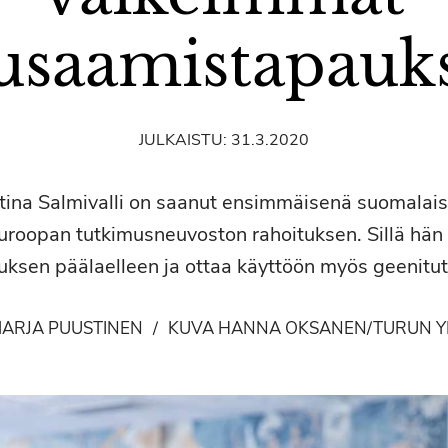
usaamistapauk
JULKAISTU:
31.3.2020
stina Salmivalli on saanut ensimmäisenä suomalai
uroopan tutkimusneuvoston rahoituksen. Sillä hän
ksen päälaelleen ja ottaa käyttöön myös geenitu
MARJA PUUSTINEN
/
KUVA HANNA OKSANEN/TURUN YL