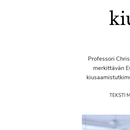
ki
Professori Chri
merkittävän E
kiusaamistutkimu
TEKSTI 