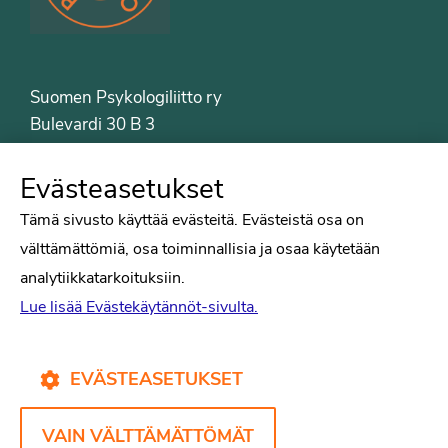
Suomen Psykologiliitto ry
Bulevardi 30 B 3
00120 Helsinki
Puh. 09-6122 9122
Evästeasetukset
Psykologiliiton sivut
Tämä sivusto käyttää evästeitä. Evästeistä osa on
välttämättömiä, osa toiminnallisia ja osaa käytetään
Työelämä
analytiikkatarkoituksiin.
Tiede
Lue lisää Evästekäytännöt-sivulta.
Puheenvuorot
Liitto
Kirjat
EVÄSTEASETUKSET
Yhteystiedot
VAIN VÄLTTÄMÄTTÖMÄT