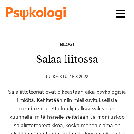
Siirry sisältöön
BLOGI
Salaa liitossa
JULKAISTU:
15.8.2022
Salaliittoteoriat ovat oikeastaan aika psykologisia
ilmiöitä. Kehitetään niin mielikuvituksellisia
paradokseja, että kuulija alkaa väkisinkin
kuunnella, mitä hänelle selitetään. Ja moni uskoo
salaliittoteoreetikkoa, koska monen elämä on
tylsää ja nämä teoriat antavat illuusion siitä, että