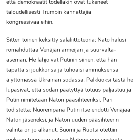
että demokraatit todellakin ovat tukeneet
taloudellisesti Trumpin kannattajia
kongressivaaleihin.
Sitten toinen keksitty salaliittoteoria: Nato halusi
romahduttaa Venäjän armeijan ja suurvalta-
aseman. He lahjoivat Putinin siihen, että hän
tapattaisi joukkonsa ja tuhoaisi ammuksensa
älyttömässä Ukrainan sodassa. Palkkioksi tästä he
lupasivat, että sodan päätyttyä totuus paljastuu ja
Putin nimitetään Naton pääsihteeriksi. Pari
todistetta: Nuorempana Putin itse ehdotti Venäjää
Naton jäseneksi, ja Naton uuden pääsihteerin
valinta on jo alkanut. Suomi ja Ruotsi otettiin
mukaan tuomaan uuteen Natoon puolueetonta