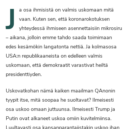
J
a osa ihmisistä on valmis uskomaan mitä
vaan. Kuten sen, että koronarokotuksen
yhteydessä ihmiseen asennettaisiin mikrosiru
– aikana, jolloin emme tahdo saada toimimaan
edes kesämökin langatonta nettiä. Ja kolmasosa
USA:n republikaaneista on edelleen valmis
uskomaan, että demokraatit varastivat heiltä
presidenttiyden.
Uskovatkohan nämä kaiken maailman QAnonin
tyypit itse, mitä soopaa he suoltavat? Ilmeisesti
osa uskoo omaan juttuunsa. Ilmeisesti Trump ja
Putin ovat alkaneet uskoa omiin kuvitelmiinsa.
Luultavasti osa kansanparantajistakin uskoo ihan