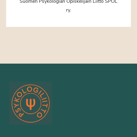
Suomen Psykologian Opiskelijain Liitto SPOL
ry.