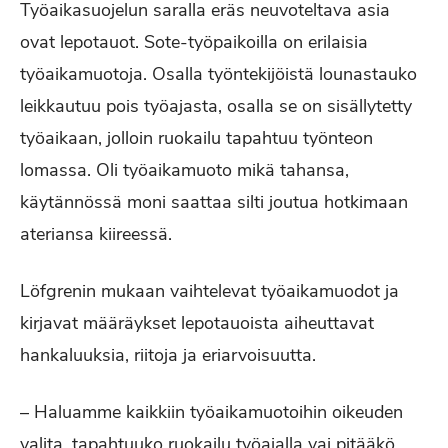
Työaikasuojelun saralla eräs neuvoteltava asia
ovat lepotauot. Sote-työpaikoilla on erilaisia
työaikamuotoja. Osalla työntekijöistä lounastauko
leikkautuu pois työajasta, osalla se on sisällytetty
työaikaan, jolloin ruokailu tapahtuu työnteon
lomassa. Oli työaikamuoto mikä tahansa,
käytännössä moni saattaa silti joutua hotkimaan
ateriansa kiireessä.
Löfgrenin mukaan vaihtelevat työaikamuodot ja
kirjavat määräykset lepotauoista aiheuttavat
hankaluuksia, riitoja ja eriarvoisuutta.
– Haluamme kaikkiin työaikamuotoihin oikeuden
valita, tapahtuuko ruokailu työajalla vai pitääkö