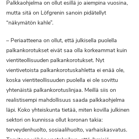
Palkkaohjelma on ollut esillä jo aiempina vuosina,
mutta sitä on Löfgrenin sanoin pidätellyt
“näkymätön kahle”.
– Periaatteena on ollut, että julkisella puolella
palkankorotukset eivät saa olla korkeammat kuin
vientiteollisuuden palkankorotukset. Nyt
vientivetoista palkankorotuskahletta ei enää ole,
koska vientiteollisuuden puolella ei ole sovittu
yhtenäistä palkankorotuslinjaa. Meillä siis on
realistisempi mahdollisuus saada palkkaohjelma
läpi. Koko yhteiskunta tietää, miten kovilla julkinen
sektori on kunnissa ollut koronan takia:
terveydenhuolto, sosiaalihuolto, varhaiskasvatus.