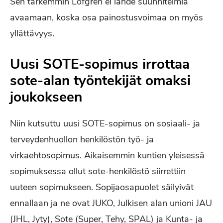
Sen tarkemmin Löfgren ei lähde suunnitelmia
avaamaan, koska osa painostusvoimaa on myös
yllättävyys.
Uusi SOTE-sopimus irrottaa
sote-alan työntekijät omaksi
joukokseen
Niin kutsuttu uusi SOTE-sopimus on sosiaali- ja
terveydenhuollon henkilöstön työ- ja
virkaehtosopimus. Aikaisemmin kuntien yleisessä
sopimuksessa ollut sote-henkilöstö siirrettiin
uuteen sopimukseen. Sopijaosapuolet säilyivät
ennallaan ja ne ovat JUKO, Julkisen alan unioni JAU
(JHL, Jyty), Sote (Super, Tehy, SPAL) ja Kunta- ja