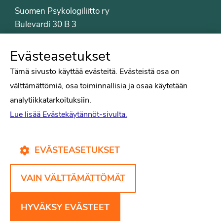
Suomen Psykologiliitto ry
Bulevardi 30 B 3
00120 Helsinki
Puh. 09-6122 9122
Evästeasetukset
Psykologiliiton sivut
Tämä sivusto käyttää evästeitä. Evästeistä osa on
välttämättömiä, osa toiminnallisia ja osaa käytetään
Työelämä
analytiikkatarkoituksiin.
Tiede
Lue lisää Evästekäytännöt-sivulta.
Puheenvuorot
Liitto
Kirjat
EVÄSTEASETUKSET
Yhteystiedot
VAIN VÄLTTÄMÄTTÖMÄT
Psykologiliiton verkkosivut
Evästekäytännöt
HYVÄKSY EVÄSTEET