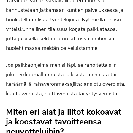
Tarvitaan vähän vastakaikua, että ihmisiä
kannustetaan jatkamaan kuntien palveluksessa ja
houkutellaan lisää työntekijöitä. Nyt meillä on iso
yhteiskunnallinen tilaisuus korjata palkkatasoa,
jotta julkisella sektorilla on jatkossakin ihmisiä
huolehtimassa meidän palveluistamme.
Jos palkkaohjelma menisi läpi, se rahoitettaisiin
joko leikkaamalla muista julkisista menoista tai
keräämällä rahaveronmaksajilta: ansiotuloveroista,
kulutusveroista, haittaveroista tai yritysveroista.
Miten eri alat ja liitot kokoavat
ja koostavat tavoitteensa
neuvotteluihin?