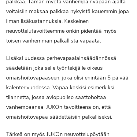
palkkaa. Tämän myötä vanhempainvapaan ajalta
voitaisiin maksaa palkkaa nykyistä kauemmin jopa
ilman lisäkustannuksia. Keskeinen
neuvottelutavoitteemme onkin pidentää myös
toisen vanhemman palkallista vapaata.
Lisäksi uudessa perhevapaalainsäädännössä
säädetään jokaiselle työntekijälle oikeus
omaishoitovapaaseen, joka olisi enintään 5 päivää
kalenterivuodessa. Vapaa koskisi esimerkiksi
tilannetta, jossa aviopuoliso saattohoitaa
vanhempaansa. JUKOn tavoitteena on, että
omaishoitovapaa säädettäisiin palkalliseksi.
Tärkeä on myös JUKOn neuvottelupöytään