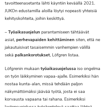
tavoitteenasetanta lähti käyntiin keväällä 2021.
JUKOn edustamilla aloilla löytyi nopeasti yhteisiä
kehityskohteita, joihin keskittyä.
–
Työaikasuojelun
parantamiseen tähtäävät
asiat,
perhevapaiden kehittäminen
siten, että ne
jakautuisivat tasaisemmin vanhempien välillä
sekä
palkankorotukset
, Löfgren listaa.
Löfgrenin mukaan
työaikasuojelussa
iso ongelma
on työn läikkyminen vapaa-ajalle. Esimerkiksi hän
nostaa kunta-alan, missä tehdään paljon
näkymättömäksi jäävää työtä, josta ei saa
korvausta vapaana tai rahana. Esimerkiksi
lastensuojelussa työskentelevä saattaa lähteä