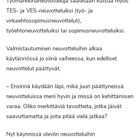
Työmarkkinaneuvotteluja saatetaan kutsua myös
TES- ja VES-neuvotteluiksi (työ- ja
virkaehtosopimusneuvottelut),
työehtoneuvotteluiksi tai sopimusneuvotteluiksi.
Valmistautuminen neuvotteluihin alkaa
käytännössä jo siinä vaiheessa, kun edelliset
neuvottelut päättyvät.
– Ensinnä käydään läpi, mikä juuri päättyneissä
neuvotteluissa meni hyvin ja missä on kehittämisen
varaa. Oliko merkittäviä tavoitteita, jotka jäivät
saavuttamatta ja joita pitää vielä jatkaa?
Nyt käynnissä oleviin
neuvotteluihin