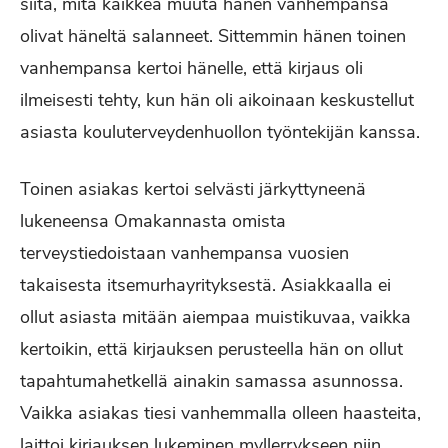
siitä, mitä kaikkea muuta hänen vanhempansa
olivat häneltä salanneet. Sittemmin hänen toinen
vanhempansa kertoi hänelle, että kirjaus oli
ilmeisesti tehty, kun hän oli aikoinaan keskustellut
asiasta kouluterveydenhuollon työntekijän kanssa.
Toinen asiakas kertoi selvästi järkyttyneenä
lukeneensa Omakannasta omista
terveystiedoistaan vanhempansa vuosien
takaisesta itsemurhayrityksestä. Asiakkaalla ei
ollut asiasta mitään aiempaa muistikuvaa, vaikka
kertoikin, että kirjauksen perusteella hän on ollut
tapahtumahetkellä ainakin samassa asunnossa.
Vaikka asiakas tiesi vanhemmalla olleen haasteita,
laittoi kirjauksen lukeminen myllerrykseen niin