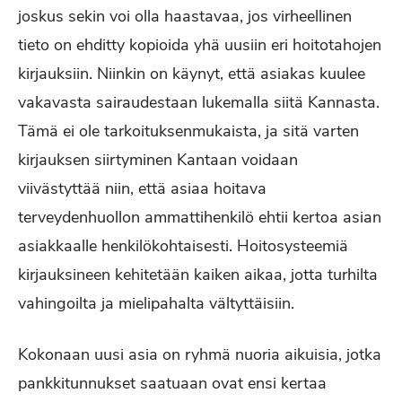
joskus sekin voi olla haastavaa, jos virheellinen
tieto on ehditty kopioida yhä uusiin eri hoitotahojen
kirjauksiin. Niinkin on käynyt, että asiakas kuulee
vakavasta sairaudestaan lukemalla siitä Kannasta.
Tämä ei ole tarkoituksenmukaista, ja sitä varten
kirjauksen siirtyminen Kantaan voidaan
viivästyttää niin, että asiaa hoitava
terveydenhuollon ammattihenkilö ehtii kertoa asian
asiakkaalle henkilökohtaisesti. Hoitosysteemiä
kirjauksineen kehitetään kaiken aikaa, jotta turhilta
vahingoilta ja mielipahalta vältyttäisiin.
Kokonaan uusi asia on ryhmä nuoria aikuisia, jotka
pankkitunnukset saatuaan ovat ensi kertaa