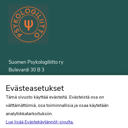
Suomen Psykologiliitto ry
Bulevardi 30 B 3
00120 Helsinki
Puh. 09-6122 9122
Evästeasetukset
Psykologiliiton sivut
Tämä sivusto käyttää evästeitä. Evästeistä osa on
välttämättömiä, osa toiminnallisia ja osaa käytetään
Työelämä
analytiikkatarkoituksiin.
Tiede
Lue lisää Evästekäytännöt-sivulta.
Puheenvuorot