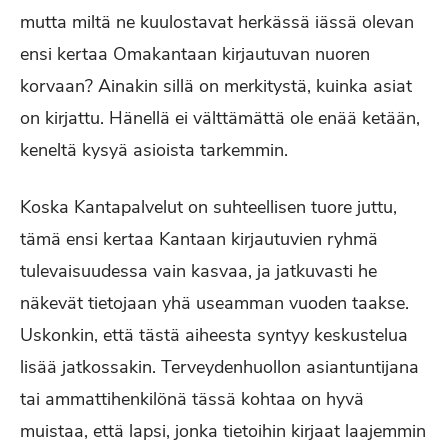
mutta miltä ne kuulostavat herkässä iässä olevan
ensi kertaa Omakantaan kirjautuvan nuoren
korvaan? Ainakin sillä on merkitystä, kuinka asiat
on kirjattu. Hänellä ei välttämättä ole enää ketään,
keneltä kysyä asioista tarkemmin.
Koska Kantapalvelut on suhteellisen tuore juttu,
tämä ensi kertaa Kantaan kirjautuvien ryhmä
tulevaisuudessa vain kasvaa, ja jatkuvasti he
näkevät tietojaan yhä useamman vuoden taakse.
Uskonkin, että tästä aiheesta syntyy keskustelua
lisää jatkossakin. Terveydenhuollon asiantuntijana
tai ammattihenkilönä tässä kohtaa on hyvä
muistaa, että lapsi, jonka tietoihin kirjaat laajemmin