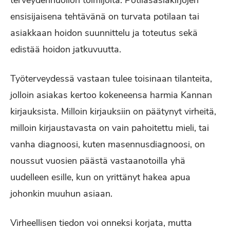
terveydenhuollon toimijoita. Potilasasiakirjojen
ensisijaisena tehtävänä on turvata potilaan tai
asiakkaan hoidon suunnittelu ja toteutus sekä
edistää hoidon jatkuvuutta.
Työterveydessä vastaan tulee toisinaan tilanteita,
jolloin asiakas kertoo kokeneensa harmia Kannan
kirjauksista. Milloin kirjauksiin on päätynyt virheitä,
milloin kirjaustavasta on vain pahoitettu mieli, tai
vanha diagnoosi, kuten masennusdiagnoosi, on
noussut vuosien päästä vastaanotoilla yhä
uudelleen esille, kun on yrittänyt hakea apua
johonkin muuhun asiaan.
Virheellisen tiedon voi onneksi korjata, mutta