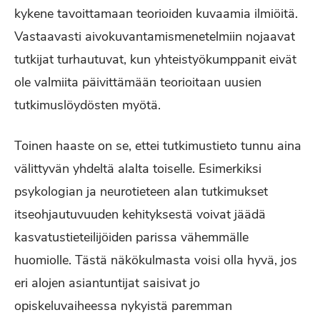
kykene tavoittamaan teorioiden kuvaamia ilmiöitä.
Vastaavasti aivokuvantamismenetelmiin nojaavat
tutkijat turhautuvat, kun yhteistyökumppanit eivät
ole valmiita päivittämään teorioitaan uusien
tutkimuslöydösten myötä.
Toinen haaste on se, ettei tutkimustieto tunnu aina
välittyvän yhdeltä alalta toiselle. Esimerkiksi
psykologian ja neurotieteen alan tutkimukset
itseohjautuvuuden kehityksestä voivat jäädä
kasvatustieteilijöiden parissa vähemmälle
huomiolle. Tästä näkökulmasta voisi olla hyvä, jos
eri alojen asiantuntijat saisivat jo
opiskeluvaiheessa nykyistä paremman