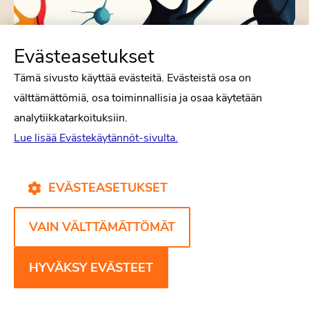
Evästeasetukset
Tämä sivusto käyttää evästeitä. Evästeistä osa on
välttämättömiä, osa toiminnallisia ja osaa käytetään
TIEDE
analytiikkatarkoituksiin.
Lue lisää Evästekäytännöt-sivulta.
Kiistelty polyvagaaliteoria ja trauman
kehollisuus
EVÄSTEASETUKSET
Traumaterapian kentällä on viime
vuosikymmeninä omaksuttu laajalti käyttöön
VAIN VÄLTTÄMÄTTÖMÄT
polyvagaaliteoria, jonka mukaan ihmisen
reaktioita uhkaaviin tilanteisiin säätelee kaksi
HYVÄKSY EVÄSTEET
parasympaattisen hermoston järjestelmää.
Teorialla on paljon kannattajia, mutta myös