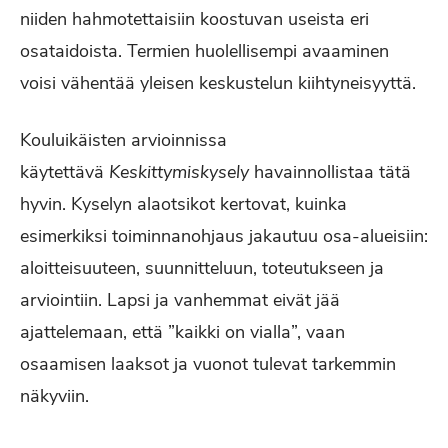
niiden hahmotettaisiin koostuvan useista eri
osataidoista. Termien huolellisempi avaaminen
voisi vähentää yleisen keskustelun kiihtyneisyyttä.
Kouluikäisten arvioinnissa
käytettävä
Keskittymiskysely
havainnollistaa tätä
hyvin. Kyselyn alaotsikot kertovat, kuinka
esimerkiksi toiminnanohjaus jakautuu osa-alueisiin:
aloitteisuuteen, suunnitteluun, toteutukseen ja
arviointiin. Lapsi ja vanhemmat eivät jää
ajattelemaan, että ”kaikki on vialla”, vaan
osaamisen laaksot ja vuonot tulevat tarkemmin
näkyviin.