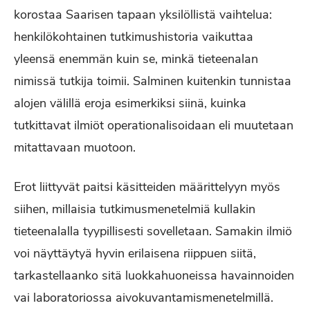
korostaa Saarisen tapaan yksilöllistä vaihtelua:
henkilökohtainen tutkimushistoria vaikuttaa
yleensä enemmän kuin se, minkä tieteenalan
nimissä tutkija toimii. Salminen kuitenkin tunnistaa
alojen välillä eroja esimerkiksi siinä, kuinka
tutkittavat ilmiöt operationalisoidaan eli muutetaan
mitattavaan muotoon.
Erot liittyvät paitsi käsitteiden määrittelyyn myös
siihen, millaisia tutkimusmenetelmiä kullakin
tieteenalalla tyypillisesti sovelletaan. Samakin ilmiö
voi näyttäytyä hyvin erilaisena riippuen siitä,
tarkastellaanko sitä luokkahuoneissa havainnoiden
vai laboratoriossa aivokuvantamismenetelmillä.