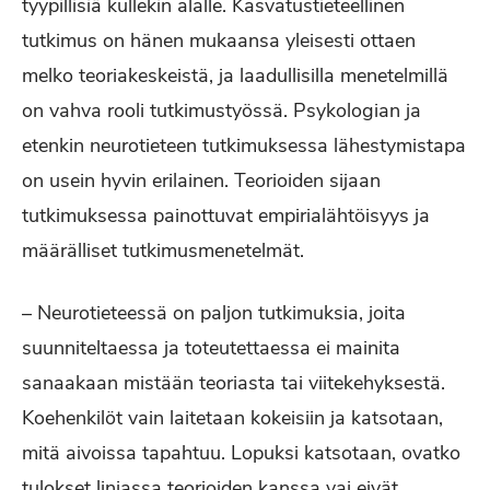
tyypillisiä kullekin alalle. Kasvatustieteellinen
tutkimus on hänen mukaansa yleisesti ottaen
melko teoriakeskeistä, ja laadullisilla menetelmillä
on vahva rooli tutkimustyössä. Psykologian ja
etenkin neurotieteen tutkimuksessa lähestymistapa
on usein hyvin erilainen. Teorioiden sijaan
tutkimuksessa painottuvat empirialähtöisyys ja
määrälliset tutkimusmenetelmät.
– Neurotieteessä on paljon tutkimuksia, joita
suunniteltaessa ja toteutettaessa ei mainita
sanaakaan mistään teoriasta tai viitekehyksestä.
Koehenkilöt vain laitetaan kokeisiin ja katsotaan,
mitä aivoissa tapahtuu. Lopuksi katsotaan, ovatko
tulokset linjassa teorioiden kanssa vai eivät.