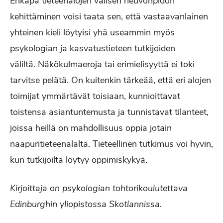
Ehkäpä tieteenalojen välisen neuvonpidon
kehittäminen voisi taata sen, että vastaavanlainen
yhteinen kieli löytyisi yhä useammin myös
psykologian ja kasvatustieteen tutkijoiden
väliltä. Näkökulmaeroja tai erimielisyyttä ei toki
tarvitse pelätä. On kuitenkin tärkeää, että eri alojen
toimijat ymmärtävät toisiaan, kunnioittavat
toistensa asiantuntemusta ja tunnistavat tilanteet,
joissa heillä on mahdollisuus oppia jotain
naapuritieteenalalta. Tieteellinen tutkimus voi hyvin,
kun tutkijoilta löytyy oppimiskykyä.
Kirjoittaja on psykologian tohtorikoulutettava
Edinburghin yliopistossa Skotlannissa.