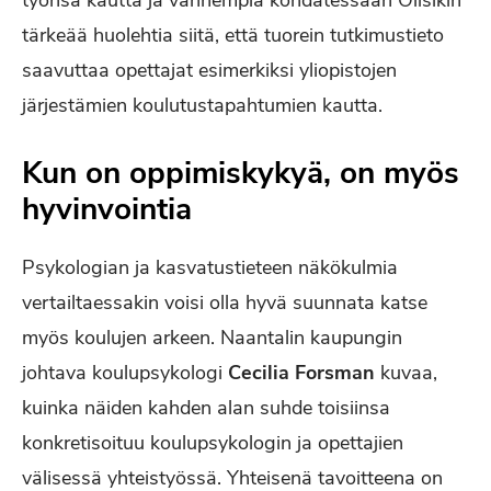
työnsä kautta ja vanhempia kohdatessaan Olisikin
tärkeää huolehtia siitä, että tuorein tutkimustieto
saavuttaa opettajat esimerkiksi yliopistojen
järjestämien koulutustapahtumien kautta.
Kun on oppimiskykyä, on myös
hyvinvointia
Psykologian ja kasvatustieteen näkökulmia
vertailtaessakin voisi olla hyvä suunnata katse
myös koulujen arkeen. Naantalin kaupungin
johtava koulupsykologi
Cecilia Forsman
kuvaa,
kuinka näiden kahden alan suhde toisiinsa
konkretisoituu koulupsykologin ja opettajien
välisessä yhteistyössä. Yhteisenä tavoitteena on