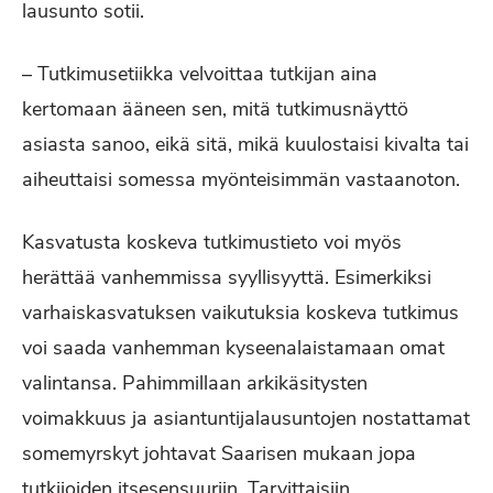
lausunto sotii.
– Tutkimusetiikka velvoittaa tutkijan aina
kertomaan ääneen sen, mitä tutkimusnäyttö
asiasta sanoo, eikä sitä, mikä kuulostaisi kivalta tai
aiheuttaisi somessa myönteisimmän vastaanoton.
Kasvatusta koskeva tutkimustieto voi myös
herättää vanhemmissa syyllisyyttä. Esimerkiksi
varhaiskasvatuksen vaikutuksia koskeva tutkimus
voi saada vanhemman kyseenalaistamaan omat
valintansa. Pahimmillaan arkikäsitysten
voimakkuus ja asiantuntijalausuntojen nostattamat
somemyrskyt johtavat Saarisen mukaan jopa
tutkijoiden itsesensuuriin. Tarvittaisiin