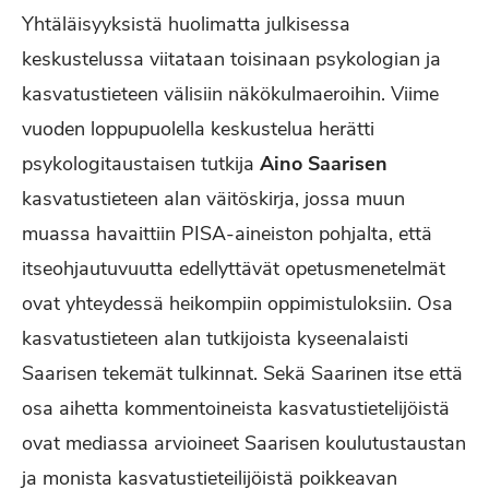
Yhtäläisyyksistä huolimatta julkisessa
keskustelussa viitataan toisinaan psykologian ja
kasvatustieteen välisiin näkökulmaeroihin. Viime
vuoden loppupuolella keskustelua herätti
psykologitaustaisen tutkija
Aino Saarisen
kasvatustieteen alan väitöskirja, jossa muun
muassa havaittiin PISA-aineiston pohjalta, että
itseohjautuvuutta edellyttävät opetusmenetelmät
ovat yhteydessä heikompiin oppimistuloksiin. Osa
kasvatustieteen alan tutkijoista kyseenalaisti
Saarisen tekemät tulkinnat. Sekä Saarinen itse että
osa aihetta kommentoineista kasvatustietelijöistä
ovat mediassa arvioineet Saarisen koulutustaustan
ja monista kasvatustieteilijöistä poikkeavan