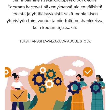
Jenni Salminen sekä koulupsykologi Cecilia
Forsman kertovat näkemyksensä alojen välisistä
eroista ja yhtäläisyyksistä sekä monialaisen
yhteistyön toimivuudesta niin tutkimushankkeissa
kuin koulun arjessakin.
TEKSTI ANSSI BWALYA
KUVA ADOBE STOCK