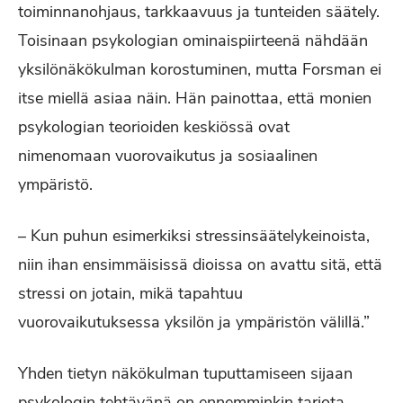
toiminnanohjaus, tarkkaavuus ja tunteiden säätely.
Toisinaan psykologian ominaispiirteenä nähdään
yksilönäkökulman korostuminen, mutta Forsman ei
itse miellä asiaa näin. Hän painottaa, että monien
psykologian teorioiden keskiössä ovat
nimenomaan vuorovaikutus ja sosiaalinen
ympäristö.
– Kun puhun esimerkiksi stressinsäätelykeinoista,
niin ihan ensimmäisissä dioissa on avattu sitä, että
stressi on jotain, mikä tapahtuu
vuorovaikutuksessa yksilön ja ympäristön välillä.”
Yhden tietyn näkökulman tuputtamiseen sijaan
psykologin tehtävänä on ennemminkin tarjota