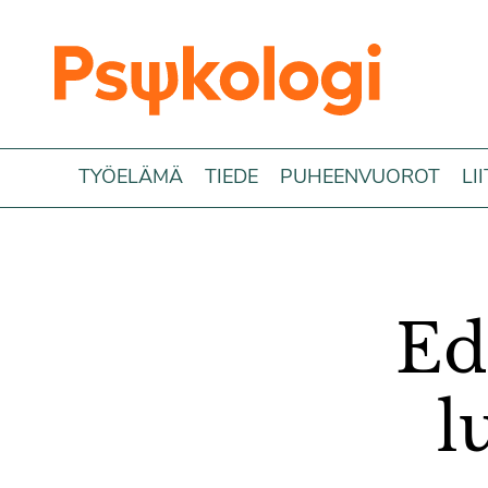
Siirry sisältöön
TYÖELÄMÄ
TIEDE
PUHEENVUOROT
LI
Ed
l