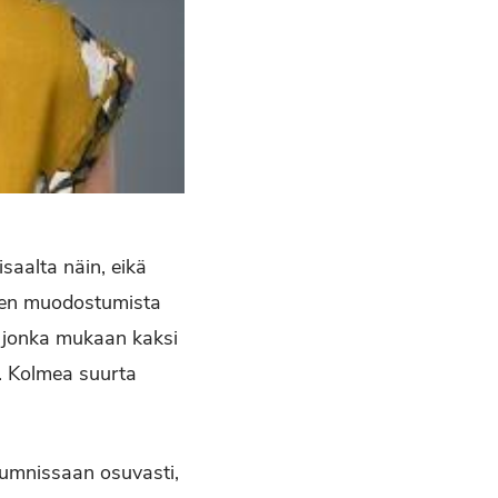
isaalta näin, eikä
uksen muodostumista
 jonka mukaan kaksi
i. Kolmea suurta
olumnissaan osuvasti,