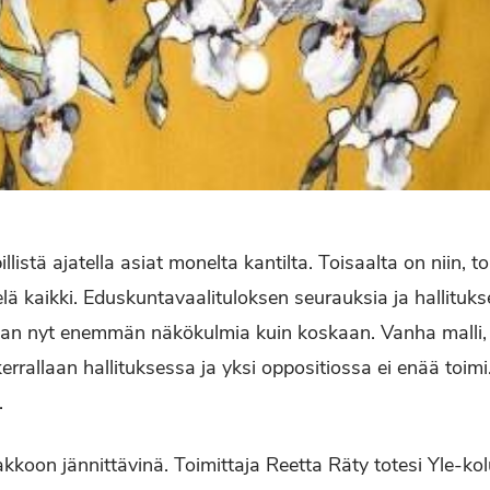
llistä ajatella asiat monelta kantilta. Toisaalta on niin, to
ielä kaikki. Eduskuntavaalituloksen seurauksia ja hallit
aan nyt enemmän näkökulmia kuin koskaan. Vanha malli,
errallaan hallituksessa ja yksi oppositiossa ei enää toim
.
nakkoon jännittävinä. Toimittaja Reetta Räty totesi Yle-k