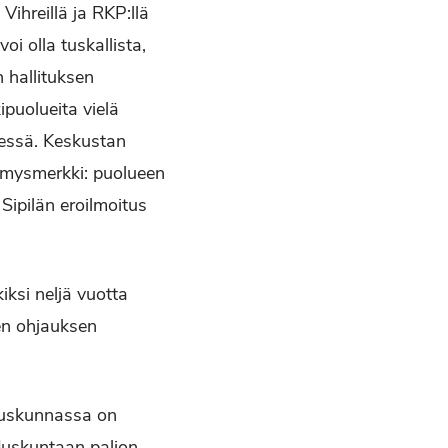
ihreillä ja RKP:llä
i olla tuskallista,
 hallituksen
puolueita vielä
essä. Keskustan
ymysmerkki: puolueen
 Sipilän eroilmoitus
ksi neljä vuotta
sen ohjauksen
eduskunnassa on
uskuntaan paljon,