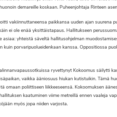
si huonoin demareille koskaan. Puheenjohtaja Rinteen ase
oitti vakiinnuttaneensa paikkansa uuden ajan suurena 
in ei ole enää yksittäistapaus. Hallitukseen perussuomalai
 asiaa: yhteistä säveltä hallitusohjelman muodostamise
 kuin porvaripuolueidenkaan kanssa. Oppositiossa puo
valinnanvapaussotkuissa ryvettynyt Kokoomus säilytti k
isäpaikan, vaikka ääniosuus hiukan kutistuikin. Tämä huo
tä omaan poliittiseen liikkeeseensä. Kokoomuksen äänes
 hallituksen kaatuminen viime metreillä ennen vaaleja vap
öjään myös jopa niiden varjosta.