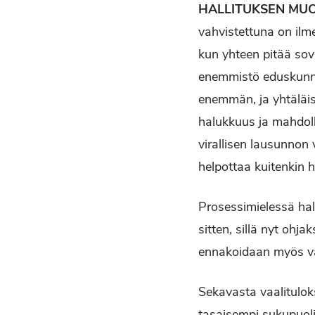
HALLITUKSEN MU
vahvistettuna on ilm
kun yhteen pitää sov
enemmistö eduskunna
enemmän, ja yhtäläi
halukkuus ja mahdol
virallisen lausunnon v
helpottaa kuitenkin 
Prosessimielessä hal
sitten, sillä nyt ohj
ennakoidaan myös va
Sekavasta vaalitulok
tasaisempi sukupuol