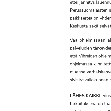
ettei jännitys lauen
Perussuomalaisten j
paikkaeroja on yhde
Keskusta sekä selvät 
Vaaliohjelmissaan läh
palveluiden tärkeyd
että Vihreiden ohjel
ohjelmassa kiinnitet
muassa varhaiskasvat
sivistysvaliokunnan 
LÄHES KAIKKI
edus
tarkoituksena on taa