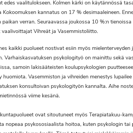
nut edes vaalitulokseen. Kolmen kärki on käytännössä ta
a Kokoomuksen kannatus on 17 % desimaaleineen. Ennen
n paikan verran. Seuraavassa joukossa 10 %:n tienoissa
vaalivoittajat Vihreät ja Vasemmistoliitto.
es kaikki puolueet nostivat esiin myös mielenterveyden ja 
en. Varhaiskasvatuksen psykologityö on mainittu sekä v
missa, samoin lakisääteisten koulupsykologien puuttees
ty huomiota. Vasemmiston ja vihreiden menestys lupailee
uksen konsultoivan psykologityön kannalta. Aihe nostet
mietinnössä viime kesänä.
kuntapuolueet ovat sitoutuneet myös Terapiatakuu-kam
ta nopeaa psykososiaalista hoitoa, kuten psykologin tai