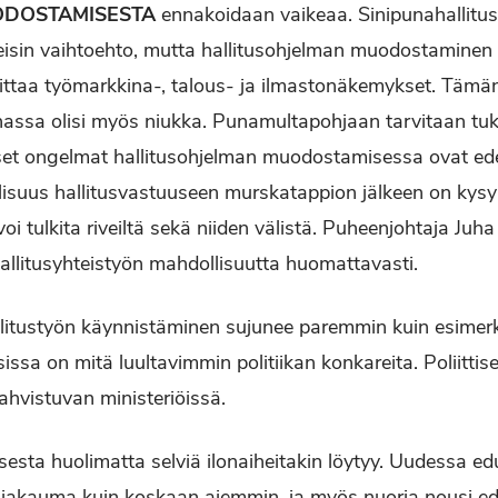
ODOSTAMISESTA
ennakoidaan vaikeaa. Sinipunahallitus V
eisin vaihtoehto, mutta hallitusohjelman muodostaminen vo
ittaa työmarkkina-, talous- ja ilmastonäkemykset. Tämän
ssa olisi myös niukka. Punamultapohjaan tarvitaan tuki
set ongelmat hallitusohjelman muodostamisessa ovat ed
lisuus hallitusvastuuseen murskatappion jälkeen on kys
oi tulkita riveiltä sekä niiden välistä. Puheenjohtaja Juha
hallitusyhteistyön mahdollisuutta huomattavasti.
litustyön käynnistäminen sujunee paremmin kuin esimerki
aksissa on mitä luultavimmin politiikan konkareita. Poliitti
hvistuvan ministeriöissä.
sesta huolimatta selviä ilonaiheitakin löytyy. Uudessa 
ijakauma kuin koskaan aiemmin, ja myös nuoria nousi ed