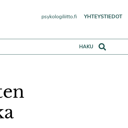
psykologiliitto.fi
YHTEYSTIEDOT
Haku
HAKU
ten
ka