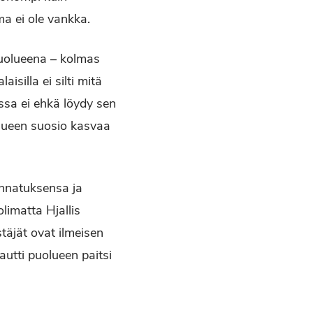
ma ei ole vankka.
puolueena – kolmas
silla ei silti mitä
ssa ei ehkä löydy sen
lueen suosio kasvaa
annatuksensa ja
limatta Hjallis
täjät ovat ilmeisen
autti puolueen paitsi