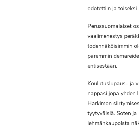
odotettiin ja toisek
Perussuomalaiset os
vaalimenestys peräkkä
todennäköisimmin ole
paremmin demareiden
entisestään.
Koulutuslupaus- ja 
nappasi jopa yhden l
Harkimon siirtymises
tyytyväisiä. Soten ja
lehmänkaupoista näk