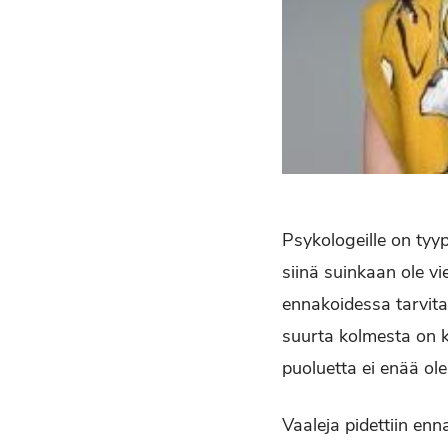
Psykologeille on tyypi
siinä suinkaan ole v
ennakoidessa tarvit
suurta kolmesta on k
puoluetta ei enää ole
Vaaleja pidettiin en