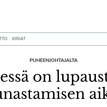
ITTO
KIRJAT
PUHEENJOHTAJALTA
essä on lupaus
unastamisen ai