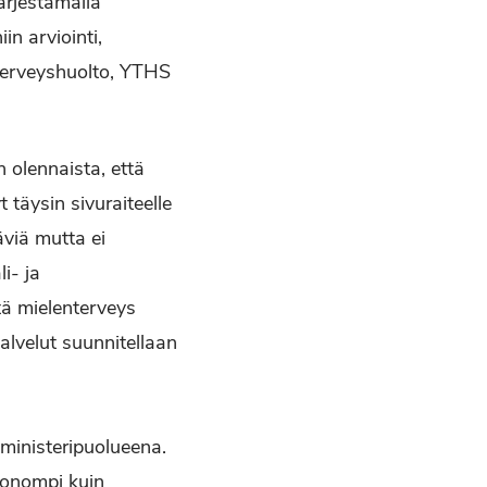
ärjestämällä
n arviointi,
yöterveyshuolto, YTHS
 olennaista, että
 täysin sivuraiteelle
täviä mutta ei
i- ja
tä mielenterveys
alvelut suunnitellaan
ministeripuolueena.
huonompi kuin