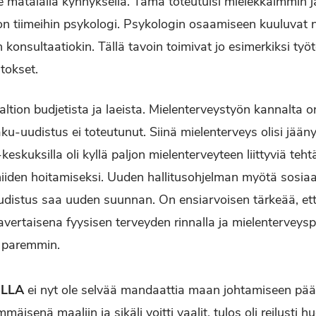
le matalalla kynnyksellä. Tämä toteutuisi mielekkäimmin j
n tiimeihin psykologi. Psykologin osaamiseen kuuluvat nii
n konsultaatiokin. Tällä tavoin toimivat jo esimerkiksi t
itokset.
tion budjetista ja laeista. Mielenterveystyön kannalta on
ku-uudistus ei toteutunut. Siinä mielenterveys olisi jäänyt
-keskuksilla oli kyllä paljon mielenterveyteen liittyviä teh
niiden hoitamiseksi. Uuden hallitusohjelman myötä sosiaal
udistus saa uuden suunnan. On ensiarvoisen tärkeää, et
vertaisena fyysisen terveyden rinnalla ja mielenterveysp
 paremmin.
ELLA
ei nyt ole selvää mandaattia maan johtamiseen pää
mäisenä maaliin ja sikäli voitti vaalit, tulos oli reilusti 