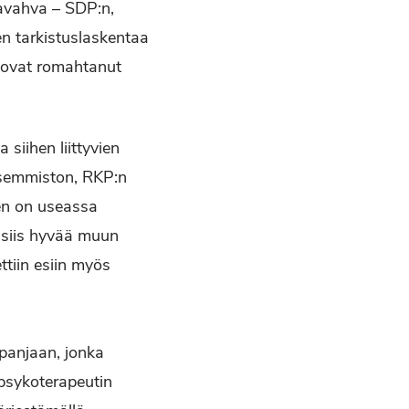
savahva – SDP:n,
 tarkistuslaskentaa
 ovat romahtanut
siihen liittyvien
asemmiston, RKP:n
een on useassa
 siis hyvää muun
tiin esiin myös
panjaan, jonka
 psykoterapeutin