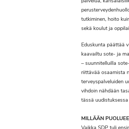
palvelua, kansalaisil
perusterveydenhuollo
tutkiminen, hoito kui
sekä koulut ja oppila
Eduskunta päättää val
kaavailtu sote- ja ma
– suunnitelluilla sote
riittävää osaamista 
terveyspalveluiden u
vihdoin nähdään tasa
tässä uudistuksessa
MILLÄÄN PUOLUE
Vaikka SDP tuli ensim