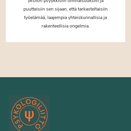
yksilön psyykkisiin ominaisuuksiin ja
puutteisiin sen sijaan, että tarkasteltaisiin
työelämää, laajempia yhteiskunnallisia ja
rakenteellisia ongelmia.