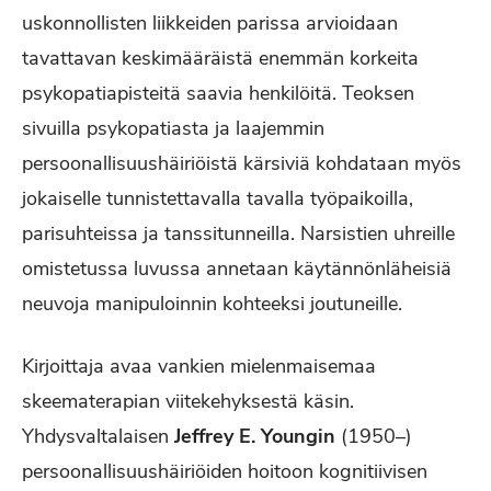
uskonnollisten liikkeiden parissa arvioidaan
tavattavan keskimääräistä enemmän korkeita
psykopatiapisteitä saavia henkilöitä. Teoksen
sivuilla psykopatiasta ja laajemmin
persoonallisuushäiriöistä kärsiviä kohdataan myös
jokaiselle tunnistettavalla tavalla työpaikoilla,
parisuhteissa ja tanssitunneilla. Narsistien uhreille
omistetussa luvussa annetaan käytännönläheisiä
neuvoja manipuloinnin kohteeksi joutuneille.
Kirjoittaja avaa vankien mielenmaisemaa
skeematerapian viitekehyksestä käsin.
Yhdysvaltalaisen
Jeffrey E. Youngin
(1950–)
persoonallisuushäiriöiden hoitoon kognitiivisen