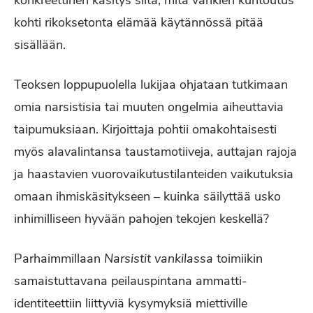
konkreettinen käsitys siitä, mitä vankien kuntoutus
kohti rikoksetonta elämää käytännössä pitää
sisällään.
Teoksen loppupuolella lukijaa ohjataan tutkimaan
omia narsistisia tai muuten ongelmia aiheuttavia
taipumuksiaan. Kirjoittaja pohtii omakohtaisesti
myös alavalintansa taustamotiiveja, auttajan rajoja
ja haastavien vuorovaikutustilanteiden vaikutuksia
omaan ihmiskäsitykseen – kuinka säilyttää usko
inhimilliseen hyvään pahojen tekojen keskellä?
Parhaimmillaan
Narsistit vankilassa
toimiikin
samaistuttavana peilauspintana ammatti-
identiteettiin liittyviä kysymyksiä miettiville