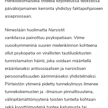
Henkilökohtaisella otteella kirjoitetussa teoksessa
päiväkirjamainen kerronta yhdistyy faktapohjaiseen
asiaproosaan.
Nimestään huolimatta
Narsistit
vankilassa
painottuu psykopatiaan. Viime
vuosikymmeninä suuren mielenkiinnon kohteena
ollut psykopatia on virallisten tautiluokitusten
tunnistamaton häiriö, joka voidaan määritellä
eräänlaiseksi antisosiaalisen ja narsistisen
persoonallisuuden äärimmäiseksi yhdistelmäksi.
Piirteistön ytimenä pidetty tunnekylmyys ilmenee
tunnekokemusten ja -ilmaisun pinnallisuutena,
välinpitämättömyytenä toisten tunteita kohtaan
sekä kyvyttömyytenä tuntea katumusta tai