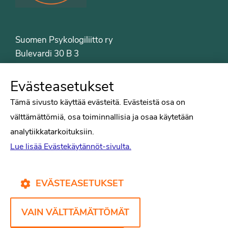
Suomen Psykologiliitto ry
Bulevardi 30 B 3
00120 Helsinki
Puh. 09-6122 9122
Evästeasetukset
Psykologiliiton sivut
Tämä sivusto käyttää evästeitä. Evästeistä osa on
välttämättömiä, osa toiminnallisia ja osaa käytetään
Työelämä
analytiikkatarkoituksiin.
Tiede
Lue lisää Evästekäytännöt-sivulta.
Puheenvuorot
Liitto
Kirjat
EVÄSTEASETUKSET
Yhteystiedot
VAIN VÄLTTÄMÄTTÖMÄT
Psykologiliiton verkkosivut