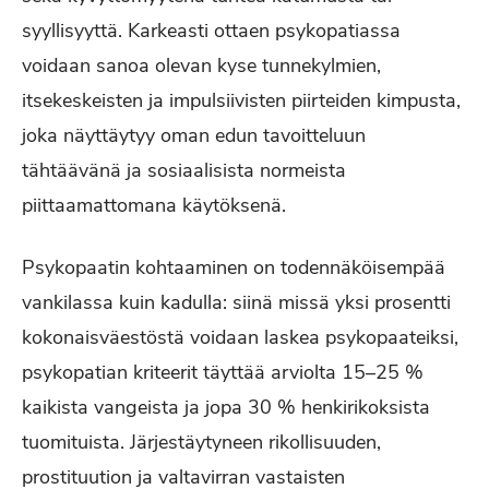
syyllisyyttä. Karkeasti ottaen psykopatiassa
voidaan sanoa olevan kyse tunnekylmien,
itsekeskeisten ja impulsiivisten piirteiden kimpusta,
joka näyttäytyy oman edun tavoitteluun
tähtäävänä ja sosiaalisista normeista
piittaamattomana käytöksenä.
Psykopaatin kohtaaminen on todennäköisempää
vankilassa kuin kadulla: siinä missä yksi prosentti
kokonaisväestöstä voidaan laskea psykopaateiksi,
psykopatian kriteerit täyttää arviolta 15–25 %
kaikista vangeista ja jopa 30 % henkirikoksista
tuomituista. Järjestäytyneen rikollisuuden,
prostituution ja valtavirran vastaisten