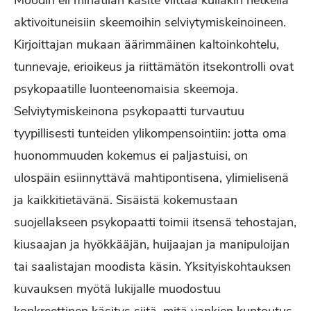
Moodin eli minätilan käsite viittaa kullakin hetkellä
aktivoituneisiin skeemoihin selviytymiskeinoineen.
Kirjoittajan mukaan äärimmäinen kaltoinkohtelu,
tunnevaje, erioikeus ja riittämätön itsekontrolli ovat
psykopaatille luonteenomaisia skeemoja.
Selviytymiskeinona psykopaatti turvautuu
tyypillisesti tunteiden ylikompensointiin: jotta oma
huonommuuden kokemus ei paljastuisi, on
ulospäin esiinnyttävä mahtipontisena, ylimielisenä
ja kaikkitietävänä. Sisäistä kokemustaan
suojellakseen psykopaatti toimii itsensä tehostajan,
kiusaajan ja hyökkääjän, huijaajan ja manipuloijan
tai saalistajan moodista käsin. Yksityiskohtauksen
kuvauksen myötä lukijalle muodostuu