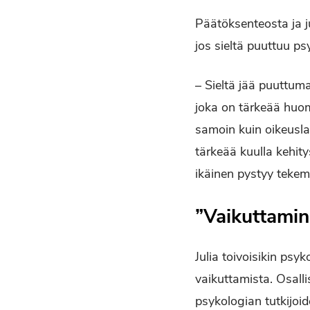
Päätöksenteosta ja j
jos sieltä puuttuu p
– Sieltä jää puuttum
joka on tärkeää huom
samoin kuin oikeusla
tärkeää kuulla kehity
ikäinen pystyy tekem
”Vaikuttamin
Julia toivoisikin ps
vaikuttamista. Osall
psykologian tutkijoid