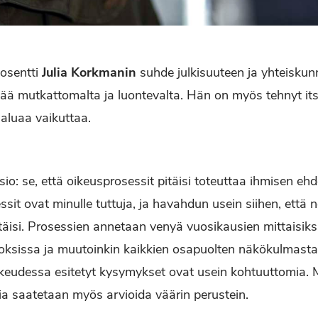
osentti
Julia Korkmanin
suhde julkisuuteen ja yhteiskun
ää mutkattomalta ja luontevalta. Hän on myös tehnyt itse
aluaa vaikuttaa.
sio: se, että oikeusprosessit pitäisi toteuttaa ihmisen ehdo
it ovat minulle tuttuja, ja havahdun usein siihen, että n
täisi. Prosessien annetaan venyä vuosikausien mittaisiksi,
koksissa ja muutoinkin kaikkien osapuolten näkökulmast
oikeudessa esitetyt kysymykset ovat usein kohtuuttomia. 
a saatetaan myös arvioida väärin perustein.