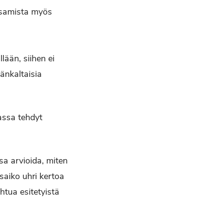
aksamista myös
lään, siihen ei
änkaltaisia
assa tehdyt
ssa arvioida, miten
 saiko uhri kertoa
tua esitetyistä