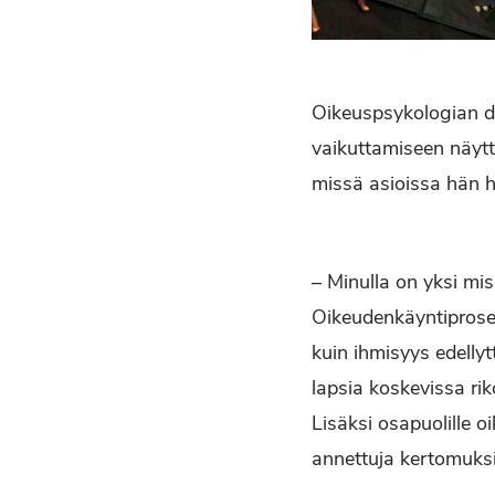
Oikeuspsykologian d
vaikuttamiseen näytt
missä asioissa hän h
– Minulla on yksi mis
Oikeudenkäyntiprosess
kuin ihmisyys edellyt
lapsia koskevissa ri
Lisäksi osapuolille 
annettuja kertomuksi