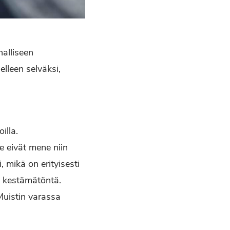
nalliseen
lleen selväksi,
illa.
e eivät mene niin
 mikä on erityisesti
a kestämätöntä.
Muistin varassa