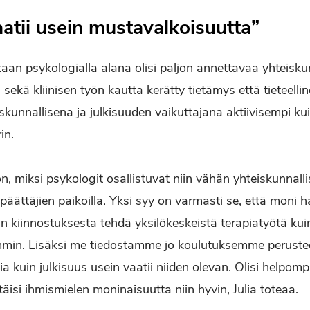
aatii usein mustavalkoisuutta”
an psykologialla alana olisi paljon annettavaa yhteisku
a sekä kliinisen työn kautta kerätty tietämys että tieteell
skunnallisena ja julkisuuden vaikuttajana aktiivisempi k
in.
on, miksi psykologit osallistuvat niin vähän yhteiskunnal
e päättäjien paikoilla. Yksi syy on varmasti se, että moni
 kiinnostuksesta tehdä yksilökeskeistä terapiatyötä kui
min. Lisäksi me tiedostamme jo koulutuksemme perusteell
ia kuin julkisuus usein vaatii niiden olevan. Olisi helpo
täisi ihmismielen moninaisuutta niin hyvin, Julia toteaa.