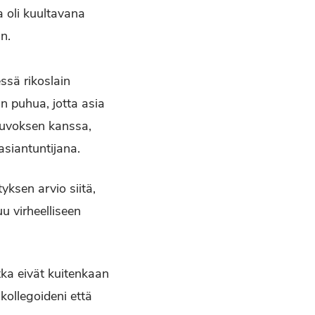
a oli kuultavana
n.
ssä rikoslain
n puhua, jotta asia
euvoksen kanssa,
asiantuntijana.
yksen arvio siitä,
uu virheelliseen
tka eivät kuitenkaan
kollegoideni että