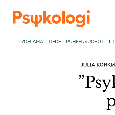
Siirry sisältöön
TYÖELÄMÄ
TIEDE
PUHEENVUOROT
LI
JULIA KORKM
”Psy
p