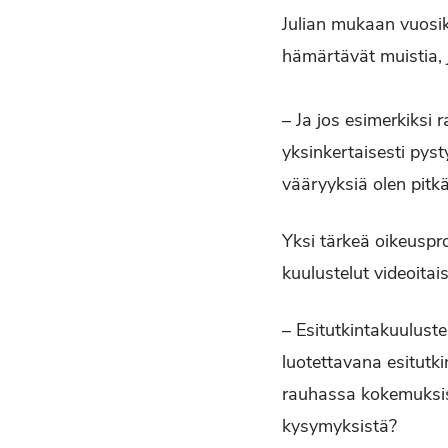
Julian mukaan vuosik
hämärtävät muistia, j
– Ja jos esimerkiksi 
yksinkertaisesti pys
vääryyksiä olen pitkä
Yksi tärkeä oikeuspr
kuulustelut videoitais
– Esitutkintakuuluste
luotettavana esitutki
rauhassa kokemuksist
kysymyksistä?