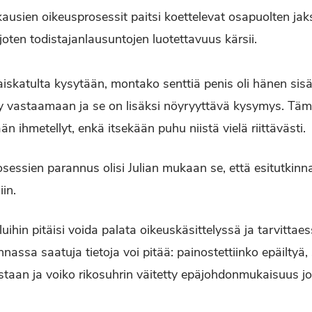
ausien oikeusprosessit paitsi koettelevat osapuolten j
oten todistajanlausuntojen luotettavuus kärsii.
raiskatulta kysytään, montako senttiä penis oli hänen sisäl
ty vastaamaan ja se on lisäksi nöyryyttävä kysymys. Täm
än ihmetellyt, enkä itsekään puhu niistä vielä riittävästi.
osessien parannus olisi Julian mukaan se, että esitutkinn
iin.
luihin pitäisi voida palata oikeuskäsittelyssä ja tarvittae
nnassa saatuja tietoja voi pitää: painostettiinko epäiltyä,
aan ja voiko rikosuhrin väitetty epäjohdonmukaisuus joh