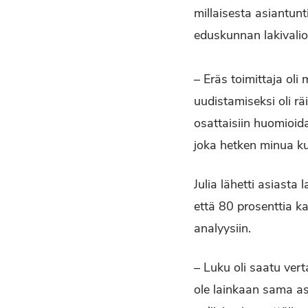
millaisesta asiantunt
eduskunnan lakivalio
– Eräs toimittaja oli
uudistamiseksi oli r
osattaisiin huomioi
joka hetken minua ku
Julia lähetti asiasta
että 80 prosenttia ka
analyysiin.
– Luku oli saatu vert
ole lainkaan sama asi