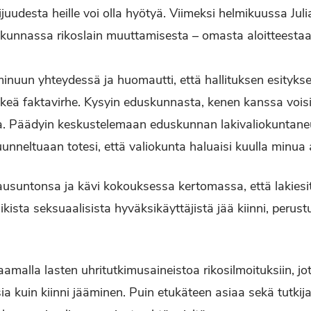
ijuudesta heille voi olla hyötyä. Viimeksi helmikuussa Juli
kunnassa rikoslain muuttamisesta – omasta aloitteestaa
 minuun yhteydessä ja huomautti, että hallituksen esitykse
äikeä faktavirhe. Kysyin eduskunnasta, kenen kanssa voisi
da. Päädyin keskustelemaan eduskunnan lakivaliokuntan
unneltuaan totesi, että valiokunta haluaisi kuulla minua 
 lausuntonsa ja kävi kokouksessa kertomassa, että lakiesit
ikista seksuaalisista hyväksikäyttäjistä jää kiinni, perust
aamalla lasten uhritutkimusaineistoa rikosilmoituksiin, jo
a kuin kiinni jääminen. Puin etukäteen asiaa sekä tutkija