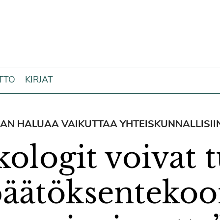
ITTO
KIRJAT
AN HALUAA VAIKUTTAA YHTEISKUNNALLISII
kologit voivat 
äätöksenteko