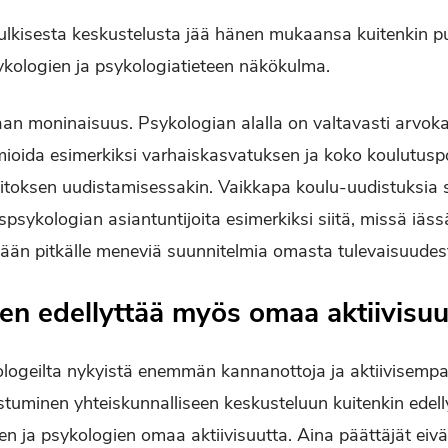
ulkisesta keskustelusta jää hänen mukaansa kuitenkin p
sykologien ja psykologiatieteen näkökulma.
aan moninaisuus. Psykologian alalla on valtavasti arvoka
ioida esimerkiksi varhaiskasvatuksen ja koko koulutusp
itoksen uudistamisessakin. Vaikkapa koulu-uudistuksia s
spsykologian asiantuntijoita esimerkiksi siitä, missä iässä 
ään pitkälle meneviä suunnitelmia omasta tulevaisuudes
en edellyttää myös omaa aktiivisuu
ykologeilta nykyistä enemmän kannanottoja ja aktiivisempa
istuminen yhteiskunnalliseen keskusteluun kuitenkin edell
en ja psykologien omaa aktiivisuutta. Aina päättäjät eivä