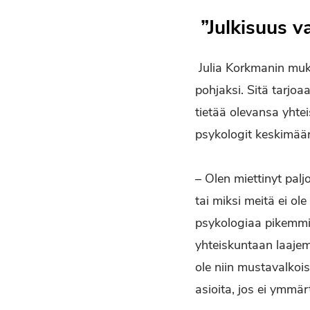
”Julkisuus v
Julia Korkmanin muka
pohjaksi. Sitä tarjoa
tietää olevansa yhtei
psykologit keskimäär
– Olen miettinyt palj
tai miksi meitä ei ol
psykologiaa pikemmin
yhteiskuntaan laajem
ole niin mustavalkois
asioita, jos ei ymmär