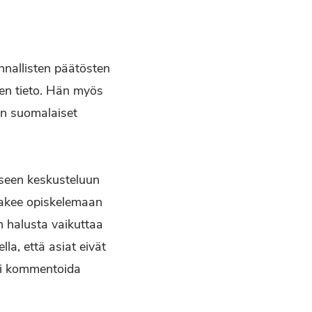
nnallisten päätösten
inen tieto. Hän myös
uin suomalaiset
liseen keskusteluun
 hakee opiskelemaan
n halusta vaikuttaa
a, että asiat eivät
mpi kommentoida