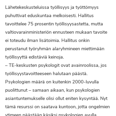
Lähetekeskusteluissa työllisyys ja työttömyys
puhuttivat eduskuntaa melkoisesti. Hallitus
tavoittelee 75 prosentin työllisyysastetta, mutta
valtiovarainministeriön ennusteen mukaan tavoite
ei toteudu ilman lisätoimia. Hallitus onkin
perustanut työryhmän alaryhmineen miettimään
työllisyyttä edistäviä keinoja.
– TE-keskusten psykologit ovat avainroolissa, jos
työllisyystavoitteeseen halutaan päästä.
Psykologien määrä on kuitenkin 2000-luvulla
puolittunut – samaan aikaan, kun psykologien
asiantuntemukselle olisi ollut eniten kysyntää. Nyt
tämä resurssi on saatava kuntoon, jotta ongelmien
ytimeen päästään käsiksi psykologien avulla,