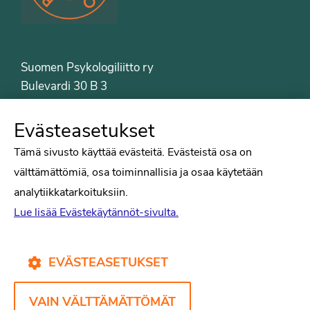
Suomen Psykologiliitto ry
Bulevardi 30 B 3
00120 Helsinki
Puh. 09-6122 9122
Evästeasetukset
Psykologiliiton sivut
Tämä sivusto käyttää evästeitä. Evästeistä osa on
välttämättömiä, osa toiminnallisia ja osaa käytetään
Työelämä
analytiikkatarkoituksiin.
Tiede
Lue lisää Evästekäytännöt-sivulta.
Puheenvuorot
Liitto
Kirjat
EVÄSTEASETUKSET
Yhteystiedot
VAIN VÄLTTÄMÄTTÖMÄT