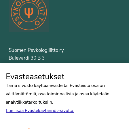
Suomen Psykologiliitto ry
Bulevardi 30 B 3
00120 Helsinki
Puh. 09-6122 9122
Evästeasetukset
Psykologiliiton sivut
Tämä sivusto käyttää evästeitä. Evästeistä osa on
välttämättömiä, osa toiminnallisia ja osaa käytetään
Työelämä
analytiikkatarkoituksiin.
Tiede
Lue lisää Evästekäytännöt-sivulta.
Puheenvuorot
Liitto
Kirjat