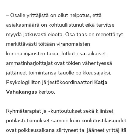
– Osalle yrittäjistä on ollut helpotus, että
asiakasmäärä on kohtuullistunut eikä tarvitse
myydä jatkuvasti eioota. Osa taas on menettänyt
merkittävästi töitään viranomaisten
koronalinjausten takia. Jotkut osa-aikaiset
ammatinharjoittajat ovat töiden vähentyessä
jättäneet toimintansa tauolle poikkeusajaksi,
Psykologiliiton järjestökoordinaattori
Katja
Vähäkangas
kertoo.
Ryhmäterapiat ja -kuntoutukset sekä kliiniset
potilastutkimukset samoin kuin koulutustilaisuudet
ovat poikkeusaikana siirtyneet tai jääneet yrittäjiltä