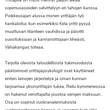
sopimusasioiden selvittelyyn eri tahojen kanssa.
Poikkeusajan alussa monen yrittäjän työ
hankaloitui, kun esimerkiksi Kela yritti pysyä
muuttuvan tilanteen vauhdissa ja päivitti
suosituksiaan ja kannanottojaan tiheästi,
Vähäkangas toteaa.
Tarjolla olevista taloudellisista tukimuodoista
päätoimiset yrittäjäpsykologit ovat käyttäneet
eniten lainojen järjestelyä ja oman kunnan
tarjoamaa yksinyrittäjän tukea. Reilu kymmenesosa
on hakenut verottajalta joustoa verojen maksuun.
Osa on sopinut vuokranalennuksista
vuokranantajansa kanssa, ja useampi kuin joka