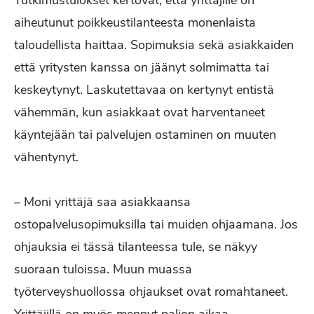
aiheutunut poikkeustilanteesta monenlaista
taloudellista haittaa. Sopimuksia sekä asiakkaiden
että yritysten kanssa on jäänyt solmimatta tai
keskeytynyt. Laskutettavaa on kertynyt entistä
vähemmän, kun asiakkaat ovat harventaneet
käyntejään tai palvelujen ostaminen on muuten
vähentynyt.
– Moni yrittäjä saa asiakkaansa
ostopalvelusopimuksilla tai muiden ohjaamana. Jos
ohjauksia ei tässä tilanteessa tule, se näkyy
suoraan tuloissa. Muun muassa
työterveyshuollossa ohjaukset ovat romahtaneet.
Yrittäjillä on myös mennyt paljon aikaa