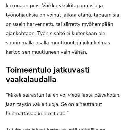
kokonaan pois. Vaikka yksilötapaamisia ja
työnohjauksia on voinut jatkaa etänä, tapaamisia
on usein harvennettu tai siirretty myöhempään
ajankohtaan. Työn sisältö ei kuitenkaan ole
suurimmalla osalla muuttunut, ja joka kolmas
kertoo sen muuttuneen vain vähän.
Toimeentulo jatkuvasti
vaakalaudalla
”Mikäli sairastun tai en voi viedä lasta päiväkotiin,
jään täysin vaille tuloja. Se on aiheuttanut
huomattavaa kuormitusta.”
Tutkimustulokset kertovat, että yrittäjille on