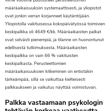
viime vuosina puuttuneet perusteettomiin
määräaikaisuuksiin systemaattisesti, ja yliopistot
ovat jonkin verran korjanneet käytäntöjään.
Yliopistolla vakituisessa kokopäivätyössä toimivien
keskipalkka oli 4649 €/kk. Määräaikaisten palkat
ovat selvästi pienempiä, ja tilanne on huonontunut
edellisestä tutkimuksesta. Määräaikaisten
keskipalkka on vain 66 % vakituisten
keskipalkasta. Perusteettomien
määräaikaisuuksien kitkeminen on entistäkin
tärkeämpää, sillä se vaikuttaa kielteisesti
palkkaukseen ja vaikutus näyttää voimistuvan.
Palkka vastaamaan psykologin
tehtävän korkeaa vaativuutta