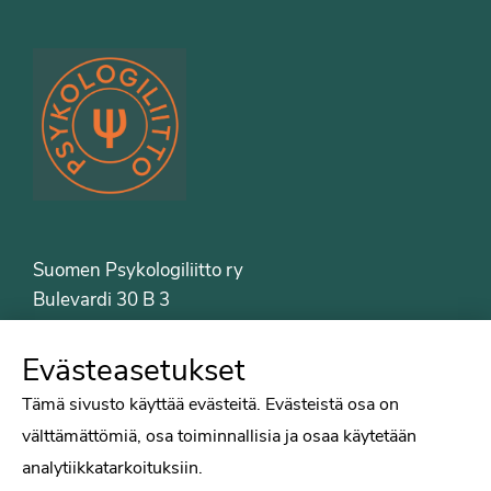
Suomen Psykologiliitto ry
Bulevardi 30 B 3
00120 Helsinki
Puh. 09-6122 9122
Evästeasetukset
Psykologiliiton sivut
Tämä sivusto käyttää evästeitä. Evästeistä osa on
välttämättömiä, osa toiminnallisia ja osaa käytetään
Työelämä
analytiikkatarkoituksiin.
Tiede