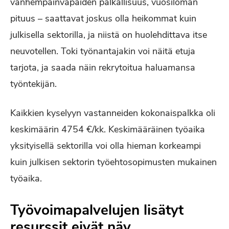
vanhempainvapaiden palkallisuus, vuosiloman
pituus – saattavat joskus olla heikommat kuin
julkisella sektorilla, ja niistä on huolehdittava itse
neuvotellen. Toki työnantajakin voi näitä etuja
tarjota, ja saada näin rekrytoitua haluamansa
työntekijän.
Kaikkien kyselyyn vastanneiden kokonaispalkka oli
keskimäärin 4754 €/kk. Keskimääräinen työaika
yksityisellä sektorilla voi olla hieman korkeampi
kuin julkisen sektorin työehtosopimusten mukainen
työaika.
Työvoimapalvelujen lisätyt
resurssit eivät näy