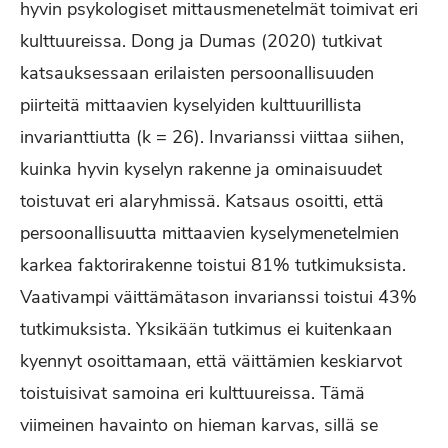
hyvin psykologiset mittausmenetelmät toimivat eri
kulttuureissa. Dong ja Dumas (2020) tutkivat
katsauksessaan erilaisten persoonallisuuden
piirteitä mittaavien kyselyiden kulttuurillista
invarianttiutta (k = 26). Invarianssi viittaa siihen,
kuinka hyvin kyselyn rakenne ja ominaisuudet
toistuvat eri alaryhmissä. Katsaus osoitti, että
persoonallisuutta mittaavien kyselymenetelmien
karkea faktorirakenne toistui 81% tutkimuksista.
Vaativampi väittämätason invarianssi toistui 43%
tutkimuksista. Yksikään tutkimus ei kuitenkaan
kyennyt osoittamaan, että väittämien keskiarvot
toistuisivat samoina eri kulttuureissa. Tämä
viimeinen havainto on hieman karvas, sillä se