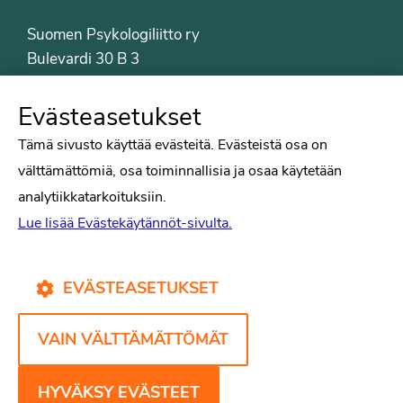
Suomen Psykologiliitto ry
Bulevardi 30 B 3
00120 Helsinki
Puh. 09-6122 9122
Evästeasetukset
Psykologiliiton sivut
Tämä sivusto käyttää evästeitä. Evästeistä osa on
välttämättömiä, osa toiminnallisia ja osaa käytetään
Työelämä
analytiikkatarkoituksiin.
Tiede
Lue lisää Evästekäytännöt-sivulta.
Puheenvuorot
Liitto
Kirjat
EVÄSTEASETUKSET
Yhteystiedot
VAIN VÄLTTÄMÄTTÖMÄT
Psykologiliiton verkkosivut
Evästekäytännöt
HYVÄKSY EVÄSTEET