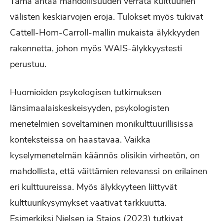
Tämä antaa mahdollisuuden verrata kulttuurien
välisten keskiarvojen eroja. Tulokset myös tukivat
Cattell-Horn-Carroll-mallin mukaista älykkyyden
rakennetta, johon myös WAIS-älykkyystesti
perustuu.
Huomioiden psykologisen tutkimuksen
länsimaalaiskeskeisyyden, psykologisten
menetelmien soveltaminen monikulttuurillisissa
konteksteissa on haastavaa. Vaikka
kyselymenetelmän käännös olisikin virheetön, on
mahdollista, että väittämien relevanssi on erilainen
eri kulttuureissa. Myös älykkyyteen liittyvät
kulttuurikysymykset vaativat tarkkuutta.
Esimerkiksi Nielsen ja Staios (2023) tutkivat