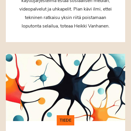
käyttöjärjestelmä estää sosiaalisen median,
videopalvelut ja uhkapelit. Pian kävi ilmi, ettei
tekninen ratkaisu yksin riitä poistamaan
loputonta selailua, toteaa Heikki Vanhanen.
TIEDE