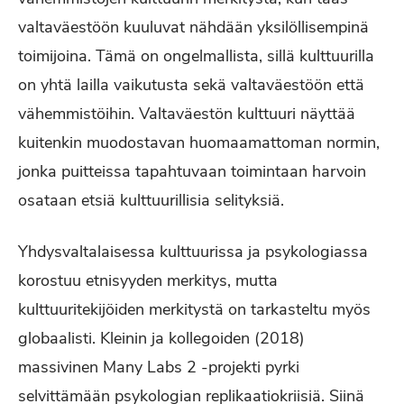
valtaväestöön kuuluvat nähdään yksilöllisempinä
toimijoina. Tämä on ongelmallista, sillä kulttuurilla
on yhtä lailla vaikutusta sekä valtaväestöön että
vähemmistöihin. Valtaväestön kulttuuri näyttää
kuitenkin muodostavan huomaamattoman normin,
jonka puitteissa tapahtuvaan toimintaan harvoin
osataan etsiä kulttuurillisia selityksiä.
Yhdysvaltalaisessa kulttuurissa ja psykologiassa
korostuu etnisyyden merkitys, mutta
kulttuuritekijöiden merkitystä on tarkasteltu myös
globaalisti. Kleinin ja kollegoiden (2018)
massivinen Many Labs 2 -projekti pyrki
selvittämään psykologian replikaatiokriisiä. Siinä