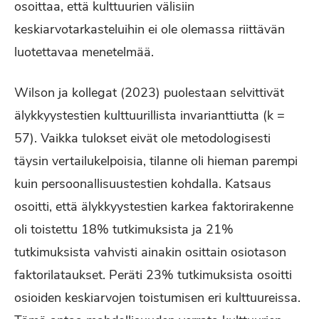
osoittaa, että kulttuurien välisiin
keskiarvotarkasteluihin ei ole olemassa riittävän
luotettavaa menetelmää.
Wilson ja kollegat (2023) puolestaan selvittivät
älykkyystestien kulttuurillista invarianttiutta (k =
57). Vaikka tulokset eivät ole metodologisesti
täysin vertailukelpoisia, tilanne oli hieman parempi
kuin persoonallisuustestien kohdalla. Katsaus
osoitti, että älykkyystestien karkea faktorirakenne
oli toistettu 18% tutkimuksista ja 21%
tutkimuksista vahvisti ainakin osittain osiotason
faktorilataukset. Peräti 23% tutkimuksista osoitti
osioiden keskiarvojen toistumisen eri kulttuureissa.