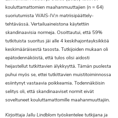
kouluttamattomien maahanmuuttajien (n = 64)
suoriutumista WAIS-IV:n matriisipäättely-
tehtävässä. Vertailuaineistona käytettiin
skandinaavisia normeja. Osoittautui, että 59%
tutkituista suoritus jäi alle 4 keskihajontayksikköä
keskimääräisestä tasosta. Tutkijoiden mukaan oli
epätodennäköistä, että tulos olisi aidosti
heijastellut tutkittavien älykkyyttä. Tämän puolesta
puhui myös se, ettei tutkittavien muistitoiminnossa
esiintynyt vastaavia poikkeamia. Todennäköisin
selitys oli, että skandinaaviset normit eivät
soveltuneet kouluttamattomille maahanmuuttajiin.
Kirjoittaja Jallu Lindblom työskentelee tutkijana ja