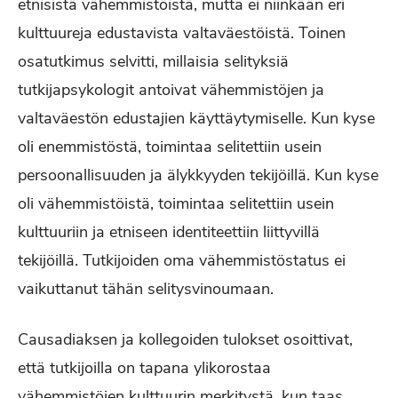
etnisistä vähemmistöistä, mutta ei niinkään eri
kulttuureja edustavista valtaväestöistä. Toinen
osatutkimus selvitti, millaisia selityksiä
tutkijapsykologit antoivat vähemmistöjen ja
valtaväestön edustajien käyttäytymiselle. Kun kyse
oli enemmistöstä, toimintaa selitettiin usein
persoonallisuuden ja älykkyyden tekijöillä. Kun kyse
oli vähemmistöistä, toimintaa selitettiin usein
kulttuuriin ja etniseen identiteettiin liittyvillä
tekijöillä. Tutkijoiden oma vähemmistöstatus ei
vaikuttanut tähän selitysvinoumaan.
Causadiaksen ja kollegoiden tulokset osoittivat,
että tutkijoilla on tapana ylikorostaa
vähemmistöjen kulttuurin merkitystä, kun taas