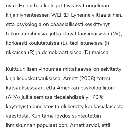
ovat. Henrich ja kollegat tiivistivät ongelman
kirjainlyhenteeseen WEIRD. Lyhenne viittaa siihen,
että psykologia on pääasiallisesti keskittynyt
tutkimaan ihmisiä, jotka elävät länsimaisissa (W),
korkeasti koulutetuissa (E), teollistuneissa (I),
rikkaissa (R) ja demokraattisissa (D) maissa.
Kulttuurillisen vinoumaa mittakaavaa on selvitetty
kirjallisuuskatsauksissa. Arnett (2008) totesi
katsauksessaan, että Amerikan psykologiliiton
(APA) julkaisemissa tiedelehdissä yli 70%
käytetyistä aineistoista oli kerätty kaukasialaisesta
väestöstä. Kun tämä löydös suhteutettiin
ihmiskunnan populaatioon, Arnett arvioi, että