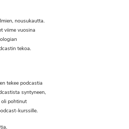
lmien, nousukautta.
et viime vuosina
kologian
dcastin tekoa.
nen tekee podcastia
dcastista syntyneen,
oli pohtinut
odcast-kurssille.
tia.