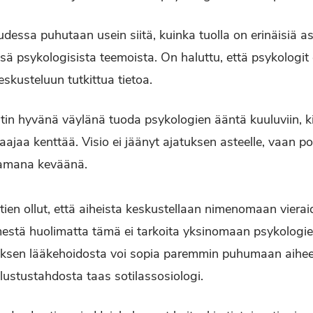
essa puhutaan usein siitä, kuinka tuolla on erinäisiä asi
ssä psykologisista teemoista. On haluttu, että psykologi
eskusteluun tutkittua tietoa.
in hyvänä väylänä tuoda psykologien ääntä kuuluviin, kirj
laajaa kenttää. Visio ei jäänyt ajatuksen asteelle, vaan 
 samana keväänä.
htien ollut, että aiheista keskustellaan nimenomaan vier
mestä huolimatta tämä ei tarkoita yksinomaan psykologi
ksen lääkehoidosta voi sopia paremmin puhumaan aihee
lustustahdosta taas sotilassosiologi.