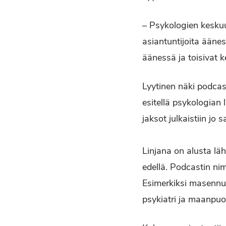
– Psykologien keskuud
asiantuntijoita ääne
äänessä ja toisivat k
Lyytinen näki podcast
esitellä psykologian 
jaksot julkaistiin jo
Linjana on alusta lä
edellä. Podcastin ni
Esimerkiksi masennu
psykiatri ja maanpuo