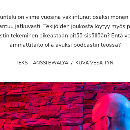
untelu on viime vuosina vakiintunut osaksi monen a
ntuu jatkuvasti. Tekijöiden joukosta löytyy myös 
tin tekeminen oikeastaan pitää sisällään? Entä v
ammattitaito olla avuksi podcastin teossa?
TEKSTI ANSSI BWALYA
/
KUVA VESA TYNI