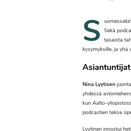
S
uomessakin 
Sekä podcas
tasaista ta
kysymyksille, ja yhä
Asiantuntija
Nina Lyytisen
juont
yhdessä aviomiehe
kun Aalto-yliopistoss
podcastien tekoa ope
Lyytinen innostui het