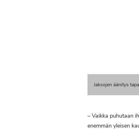
Jaksojen äänitys ta
– Vaikka puhutaan ihm
enemmän yleisen kaut