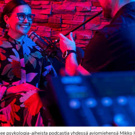
kee psykologia-aiheista podcastia yhdessä aviomiehensä Mikko 