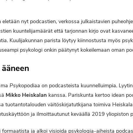
eletään nyt podcastien, verkossa julkaistavien puheohje
tien kuuntelijamäärät että tarjonnan kirjo ovat kasvane
htia. Kuulijakunnan parista löytyy kiinnostusta myös psy
 useampi psykologi onkin päätynyt kokeilemaan oman po
t ääneen
ama
Psykopodiaa
on podcasteista kuunnelluimpia. Lyyti
nsä
Mikko Heiskalan
kanssa. Pariskunta kertoo idean po
a tuotantotalouden väitöskirjatutkijana toimiva Heiskala 
tuskäyttöön ja ilmoittautunut keväällä 2019 yliopiston p
i formaatista ja alkoi visioida psykologia-aiheista podcas