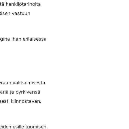
ä henkilötarinoita
ttisen vastuun
ogina ihan erilaisessa
eraan valitsemisesta.
äriä ja pyrkivänsä
sesti kiinnostavan.
iden esille tuomisen,