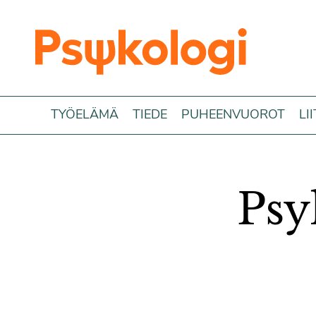
Siirry sisältöön
TYÖELÄMÄ
TIEDE
PUHEENVUOROT
LI
Psy