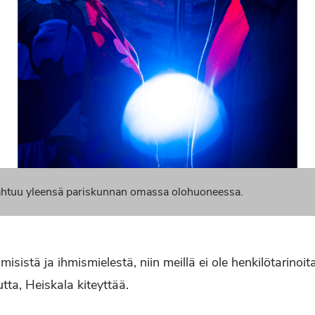
pahtuu yleensä pariskunnan omassa olohuoneessa.
isistä ja ihmismielestä, niin meillä ei ole henkilötarino
ta, Heiskala kiteyttää.