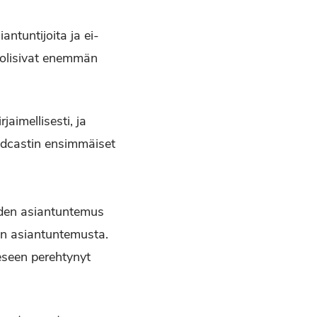
antuntijoita ja ei-
t olisivat enemmän
aimellisesti, ja
podcastin ensimmäiset
aiden asiantuntemus
en asiantuntemusta.
seen perehtynyt