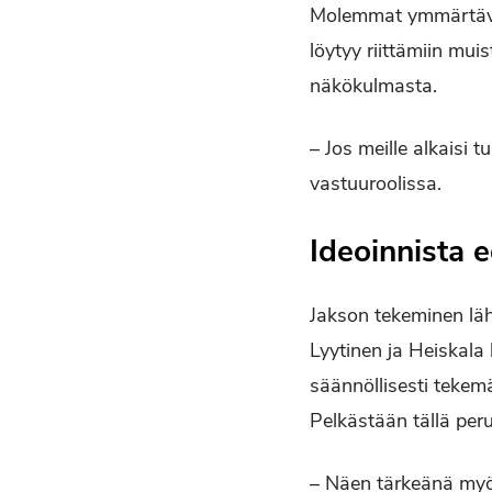
Molemmat ymmärtävät
löytyy riittämiin mu
näkökulmasta.
– Jos meille alkaisi 
vastuuroolissa.
Ideoinnista e
Jakson tekeminen läht
Lyytinen ja Heiskala
säännöllisesti tekemä
Pelkästään tällä peru
– Näen tärkeänä myös