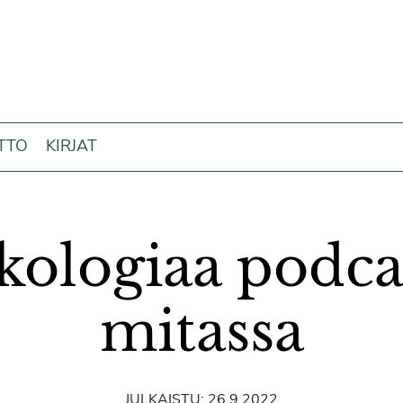
ITTO
KIRJAT
kologiaa podca
mitassa
JULKAISTU:
26.9.2022