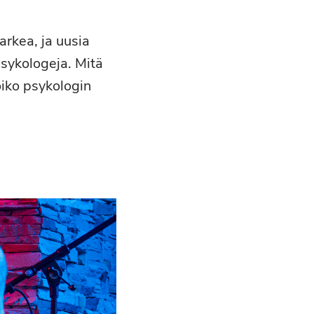
rkea, ja uusia
psykologeja. Mitä
oiko psykologin