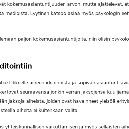
 kokemusasiantuntijuuden arvon, mutta ajattelevat, ett
ista medioista. Lyytinen katsoo asiaa myös psykologin ee
tulemaan paljon kokemusasiantuntijoita, niin olisin psykol
ditointiin
ee liikkeelle aiheen ideoinnista ja sopivan asiantuntijavi
 kertovat seuraavansa jonkin verran jaksojensa kuulijamä
än jaksoja aiheista, joiden ovat havainneet yleisöä erityi
steella aiheita ei kuitenkaan valita.
 yhteiskunnallisen vaikuttamisen ja myös sellaisten aihe