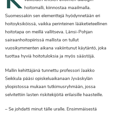
K
hoitomalli, kiinnostaa maailmalla.
Suomessakin sen elementtejä hyödynnetään eri
hoitoyksiköissä, vaikka perinteinen lääketieteellinen
hoitotapa on meillä vallitseva. Länsi-Pohjan
sairaanhoitopiirissä mallista on tullut
vuosikymmenten aikana vakiintunut käytäntö, joka
tuottaa hyviä hoitotuloksia ja myös säästöjä.
Mallin kehittäjänä tunnettu professori Jaakko
Seikkula pääsi opiskeluaikanaan Jyväskylän
yliopistossa mukaan tutkimusryhmään, jossa
selvitettiin lasten riskitekijöitä erilaisille haasteille.
– Se johdatti minut tälle uralle. Ensimmäisestä