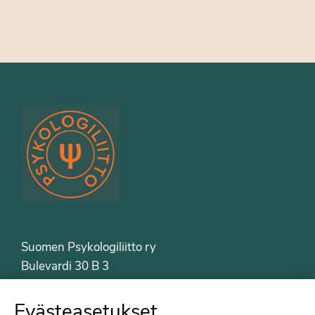
Suomen Psykologiliitto ry
Bulevardi 30 B 3
00120 Helsinki
Puh. 09-6122 9122
Evästeasetukset