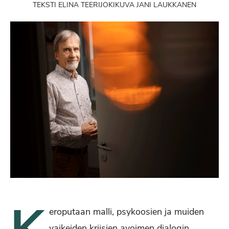
TEKSTI ELINA TEERIJOKI
KUVA JANI LAUKKANEN
eroputaan malli, psykoosien ja muiden
vaikeiden kriisien avoimen dialogin