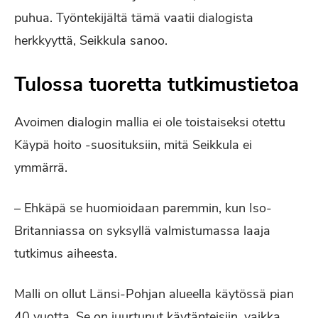
puhua. Työntekijältä tämä vaatii dialogista
herkkyyttä, Seikkula sanoo.
Tulossa tuoretta tutkimustietoa
Avoimen dialogin mallia ei ole toistaiseksi otettu
Käypä hoito -suosituksiin, mitä Seikkula ei
ymmärrä.
– Ehkäpä se huomioidaan paremmin, kun Iso-
Britanniassa on syksyllä valmistumassa laaja
tutkimus aiheesta.
Malli on ollut Länsi-Pohjan alueella käytössä pian
40 vuotta. Se on juurtunut käytänteisiin, vaikka