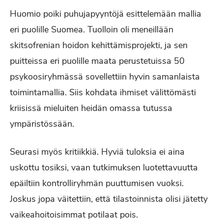
Huomio poiki puhujapyyntöjä esittelemään mallia
eri puolille Suomea. Tuolloin oli meneillään
skitsofrenian hoidon kehittämisprojekti, ja sen
puitteissa eri puolille maata perustetuissa 50
psykoosiryhmässä sovellettiin hyvin samanlaista
toimintamallia. Siis kohdata ihmiset välittömästi
kriisissä mieluiten heidän omassa tutussa
ympäristössään.
Seurasi myös kritiikkiä. Hyviä tuloksia ei aina
uskottu tosiksi, vaan tutkimuksen luotettavuutta
epäiltiin kontrolliryhmän puuttumisen vuoksi.
Joskus jopa väitettiin, että tilastoinnista olisi jätetty
vaikeahoitoisimmat potilaat pois.