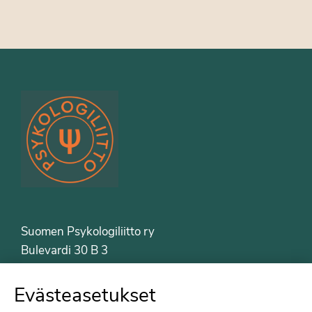
Suomen Psykologiliitto ry
Bulevardi 30 B 3
00120 Helsinki
Puh. 09-6122 9122
Evästeasetukset
Psykologiliiton sivut