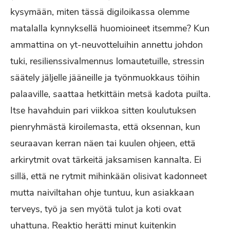
kysymään, miten tässä digiloikassa olemme
matalalla kynnyksellä huomioineet itsemme? Kun
ammattina on yt-neuvotteluihin annettu johdon
tuki, resilienssivalmennus lomautetuille, stressin
säätely jäljelle jääneille ja työnmuokkaus töihin
palaaville, saattaa hetkittäin metsä kadota puilta.
Itse havahduin pari viikkoa sitten koulutuksen
pienryhmästä kiroilemasta, että oksennan, kun
seuraavan kerran näen tai kuulen ohjeen, että
arkirytmit ovat tärkeitä jaksamisen kannalta. Ei
sillä, että ne rytmit mihinkään olisivat kadonneet
mutta naiviltahan ohje tuntuu, kun asiakkaan
terveys, työ ja sen myötä tulot ja koti ovat
uhattuna. Reaktio herätti minut kuitenkin