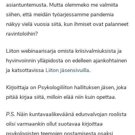
asiantuntemusta. Mutta olemmeko me valmiita
siihen, että meidän työarjessamme pandemia
näkyy vielä vuosia siitä, kun ihmiset ovat palanneet
ravintoloihin?
Liiton webinaarisarja omista kriisivalmiuksista ja
hyvinvoinnin ylläpidosta on edelleen ajankohtainen
ja katsottavissa
Liiton jäsensivuilla
.
Kirjoittaja on Psykologiliiton hallituksen jäsen, joka
pitää kirjaa siitä, milloin elää niin kuin opettaa.
P.S. Näin kuntavaalikeväänä edunvalvojan roolista
olisi varmaankin ollut suotavaa kirjoittaa
psykologisten teemojen nostamisesta osaksi