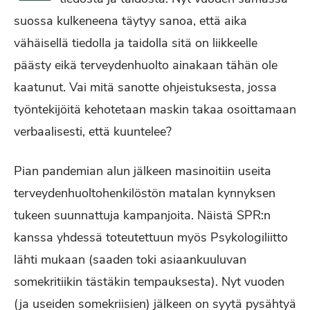
suossa kulkeneena täytyy sanoa, että aika
vähäisellä tiedolla ja taidolla sitä on liikkeelle
päästy eikä terveydenhuolto ainakaan tähän ole
kaatunut. Vai mitä sanotte ohjeistuksesta, jossa
työntekijöitä kehotetaan maskin takaa osoittamaan
verbaalisesti, että kuuntelee?
Pian pandemian alun jälkeen masinoitiin useita
terveydenhuoltohenkilöstön matalan kynnyksen
tukeen suunnattuja kampanjoita. Näistä SPR:n
kanssa yhdessä toteutettuun myös Psykologiliitto
lähti mukaan (saaden toki asiaankuuluvan
somekritiikin tästäkin tempauksesta). Nyt vuoden
(ja useiden somekriisien) jälkeen on syytä pysähtyä