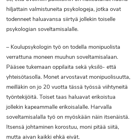
hiljattain valmistuneita psykologeja, jotka ovat
todenneet haluavansa siirtyä jollekin toiselle
psykologian soveltamisalalle.
– Koulupsykologin työ on todella monipuolista
verrattuna moneen muuhun soveltamisalaan.
Pääsee tukemaan oppilaita sekä yksilö- että
yhteisötasolla. Monet arvostavat monipuolisuutta,
meilläkin on jo 20 vuotta tässä työssä viihtyneitä
työntekijöitä. Toiset taas haluavat erikoistua
jollekin kapeammalle erikoisalalle. Harvalla
soveltamisalalla työ on myöskään näin itsenäistä.
Itsensä johtaminen korostuu, moni pitää siitä,
mutta aivan kaikki ehkä eivät.