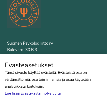
Suomen Psykologiliitto ry
Bulevardi 30 B 3
00120 Helsinki
Puh. 09-6122 9122
Evästeasetukset
Psykologiliiton sivut
Tämä sivusto käyttää evästeitä. Evästeistä osa on
välttämättömiä, osa toiminnallisia ja osaa käytetään
Työelämä
analytiikkatarkoituksiin.
Tiede
Lue lisää Evästekäytännöt-sivulta.
Puheenvuorot
Liitto