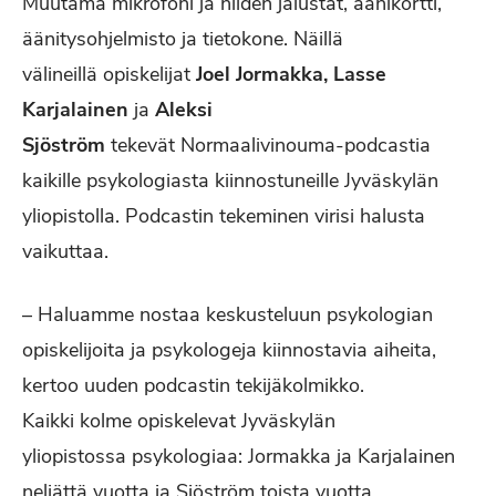
Muutama mikrofoni ja niiden jalustat, äänikortti,
äänitysohjelmisto ja tietokone. Näillä
välineillä opiskelijat
Joel Jormakka, Lasse
Karjalainen
ja
Aleksi
Sjöström
tekevät Normaalivinouma-podcastia
kaikille psykologiasta kiinnostuneille Jyväskylän
yliopistolla. Podcastin tekeminen virisi halusta
vaikuttaa.
– Haluamme nostaa keskusteluun psykologian
opiskelijoita ja psykologeja kiinnostavia aiheita,
kertoo uuden podcastin tekijäkolmikko.
Kaikki kolme opiskelevat Jyväskylän
yliopistossa psykologiaa: Jormakka ja Karjalainen
neljättä vuotta ja Sjöström toista vuotta.