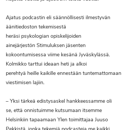
Ajatus podcastin eli säännöllisesti ilmestyvän
äänitiedoston tekemisestä
heräsi psykologian opiskelijoiden
ainejärjestön Stimuluksen jäsenten
kokoontumisessa viime kesänä Jyväskylässä.
Kolmikko tarttui ideaan heti ja alkoi
perehtyä heille kaikille ennestään tuntemattomaan
viestimisen lajiin.
– Yksi tärkeä edistysaskel hankkeessamme oli
se, että onnistuimme kutsumaan itsemme
Helsinkiin tapaamaan Ylen toimittajaa Juuso
Pekkistä, jonka tekemiä podcasteja me kaikki