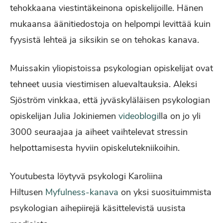
tehokkaana viestintäkeinona opiskelijoille. Hänen
mukaansa äänitiedostoja on helpompi levittää kuin
fyysistä lehteä ja siksikin se on tehokas kanava.
Muissakin yliopistoissa psykologian opiskelijat ovat
tehneet uusia viestimisen aluevaltauksia. Aleksi
Sjöström vinkkaa, että jyväskyläläisen psykologian
opiskelijan Julia Jokiniemen
videoblogi
lla on jo yli
3000 seuraajaa ja aiheet vaihtelevat stressin
helpottamisesta hyviin opiskelutekniikoihin.
Youtubesta löytyvä psykologi Karoliina
Hiltusen
Myfulness-kanava
on yksi suosituimmista
psykologian aihepiirejä käsittelevistä uusista