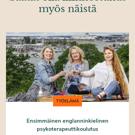
myös näistä
TYÖELÄMÄ
Ensimmäinen englanninkielinen
psykoterapeuttikoulutus