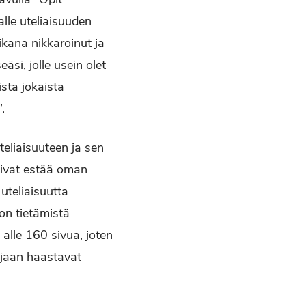
le uteliaisuuden
ikana nikkaroinut ja
äsi, jolle usein olet
ista jokaista
.
eliaisuuteen ja sen
oivat estää oman
uteliaisuutta
on tietämistä
 alle 160 sivua, joten
ijaan haastavat