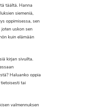
eltä täältä. Hanna
lluksien siemeniä,
itys oppimisessa, sen
ä, joten uskon sen
yöhön kuin elämään
ä kirjan sivuilta.
kiessaan
ystä? Haluanko oppia
ietoisesti tai
ykkisen valmennuksen