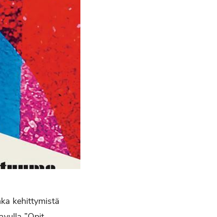
nka kehittymistä
vulla ”Opit