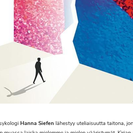
psykologi
Hanna Siefen
lähestyy uteliaisuutta taitona, jo
 muassa laiska mielemme ja mielen vääristymät. Kirjan a