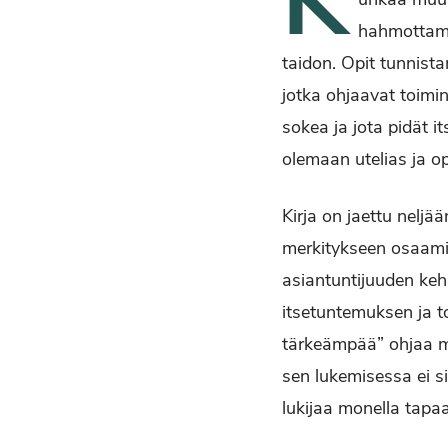
K
hahmottama
taidon. Opit tunnist
jotka ohjaavat toimin
sokea ja jota pidät i
olemaan utelias ja o
Kirja on jaettu nelj
merkitykseen osaamis
asiantuntijuuden keh
itsetuntemuksen ja 
tärkeämpää” ohjaa mel
sen lukemisessa ei s
lukijaa monella tapaa