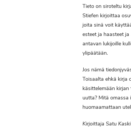
Tieto on siroteltu kir
Stiefen kirjoittaa os
joita sinä voit käytt
esteet ja haasteet ja
antavan lukijoille ku
ylipäätään.
Jos nämä tiedonjyväset
Toisaalta ehkä kirja o
käsittelemään kirjan
uutta? Mitä omassa it
huomaamattaan uteli
Kirjoittaja Satu Kas