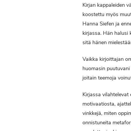
Kirjan kappaleiden vä
koostettu myös muuta
Hanna Siefen ja enne
kirjassa. Hän halusi k
sitä hänen mielestää
Vaikka kirjoittajan 
huomasin puutuvani ki
joitain teemoja voinut
Kirjassa vilahteleva
motivaatiosta, ajatte
vinkkejä, miten oppim
onnistuneita metafori