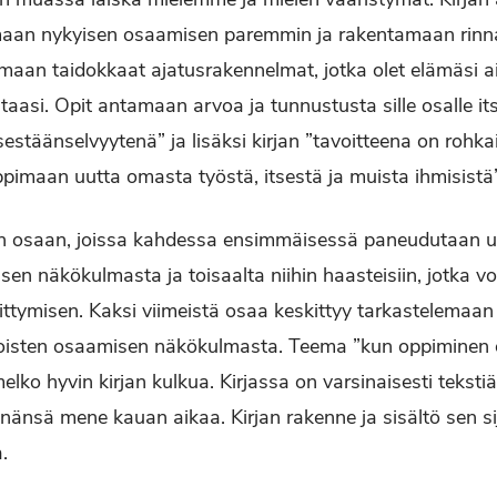
an nykyisen osaamisen paremmin ja rakentamaan rinnal
amaan taidokkaat ajatusrakennelmat, jotka olet elämäsi a
taasi. Opit antamaan arvoa ja tunnustusta sille osalle itse
tsestäänselvyytenä” ja lisäksi kirjan ”tavoitteena on rohka
ppimaan uutta omasta työstä, itsestä ja muista ihmisistä”
ään osaan, joissa kahdessa ensimmäisessä paneudutaan ut
en näkökulmasta ja toisaalta niihin haasteisiin, jotka v
ittymisen. Kaksi viimeistä osaa keskittyy tarkastelemaan 
toisten osaamisen näkökulmasta. Teema ”kun oppiminen 
ko hyvin kirjan kulkua. Kirjassa on varsinaisesti tekstiä
inänsä mene kauan aikaa. Kirjan rakenne ja sisältö sen s
.