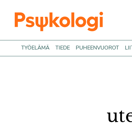
Siirry sisältöön
TYÖELÄMÄ
TIEDE
PUHEENVUOROT
LI
ut