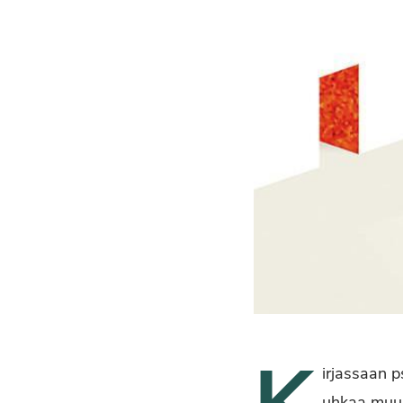
irjassaan 
uhkaa muun