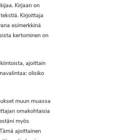
kijaa. Kirjaan on
kstiä. Kirjoittaja
avana esimerkkinä
essista kertominen on
intoista, ajoittain
navalintaa: olisiko
tkimukset muun muassa
oittajan omakohtaisia
lestäni myös
. Tämä ajoittainen