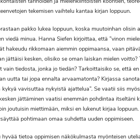
htaisten tarinoiden ja mielenkiintoisten koontien, teoree
teenvetojen tekemisen vaihtelu kantaa kirjan loppuun.
suorastaan pakko lukea loppuun, koska muutoinhan olisin
en viedä minua. Hanna Siefen kirjoittaa, että ”vinon mie
ät hakeudu rikkomaan aiemmin oppimaansa, vaan pitävät 
irjan jättäisi kesken, olisiko se oman laiskan mielen voitto? 
t vain tiedosta, jonka jo tiedän? Tarkoittaisiko se, että en
an uutta tai jopa ennalta arvaamatonta? Kirjassa sanot
 kykyä vavisuttaa nykyistä ajattelua”. Se vaatii siis myös
an kesken jättäminen vaatisi enemmän pohdintaa itseltäni 
oin joutuisin miettimään, miksi en lukenut kirjaa loppuun
e pysäyttää pohtimaan omaa suhdetta uuden oppimiseen.
u hyvää tietoa oppimisen näkökulmasta myönteisen utelia