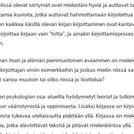
lissä olevat siirtymät ovat mielestäni hyviä ja auttavat lu
mia kuvioita, jotka auttavat hahmottamaan kirjoitettua te
n kaikkea käsillä olevan kirjan kirjoittaminen ovat kant
irjoittaa kirjaan vain ”totta”, ja ainakin kirjoittamispros
n.
oman itsen ja elämän pienimuotoinen avaaminen on mielenki
rjoittajan omiin esimerkkeihin ja joskus mietin niissä sa
 sanoa muutoin tai oliko niissä jo liioittelua?
t eri psykologian osa-alueilta hyödynnetyt teoriat ja tu
lun vääristymistä ja oppimisesta. Lisäksi kirjassa on kirj
ista tukevaa uteliaisuutta pidetään yllä. Kirjassa on mie
a, jotka elävöittävät tekstiä ja pitävät mielenkiintoa yllä