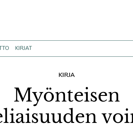
ITTO
KIRJAT
KIRJA
Myönteisen
eliaisuuden vo