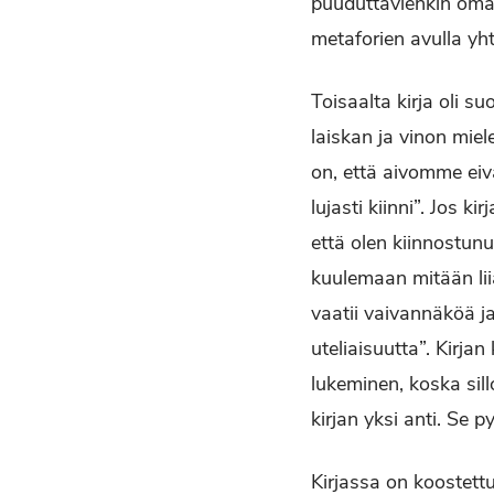
puuduttavienkin omako
metaforien avulla yh
Toisaalta kirja oli 
laiskan ja vinon miel
on, että aivomme eiv
lujasti kiinni”. Jos k
että olen kiinnostunu
kuulemaan mitään lii
vaatii vaivannäköä ja
uteliaisuutta”. Kirj
lukeminen, koska sill
kirjan yksi anti. S
Kirjassa on koostett