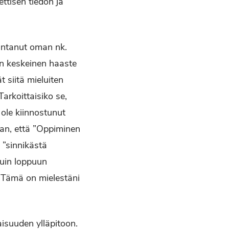
ttisen tiedon ja
 antanut oman nk.
len keskeinen haaste
siitä mieluiten
Tarkoittaisiko se,
 ole kiinnostunut
aan, että ”Oppiminen
 ”sinnikästä
kuin loppuun
. Tämä on mielestäni
isuuden ylläpitoon.