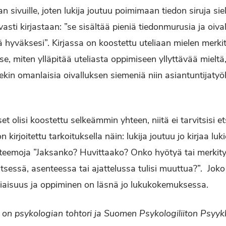
jan sivuille, joten lukija joutuu poimimaan tiedon siruja si
uvasti kirjastaan: ”se sisältää pieniä tiedonmurusia ja oiva
ää hyväksesi”. Kirjassa on koostettu uteliaan mielen merk
 se, miten ylläpitää uteliasta oppimiseen yllyttävää mielt
llekin omanlaisia oivalluksen siemeniä niin asiantuntijat
 olisi koostettu selkeämmin yhteen, niitä ei tarvitsisi etsi
n kirjoitettu tarkoituksella näin: lukija joutuu jo kirjaa lu
 teemoja ”Jaksanko? Huvittaako? Onko hyötyä tai merkit
sessä, asenteessa tai ajattelussa tulisi muuttua?”. Joko t
aisuus ja oppiminen on läsnä jo lukukokemuksessa.
ki on psykologian tohtori ja Suomen Psykologiliiton Psy