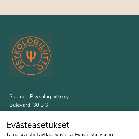
Suomen Psykologiliitto ry
Bulevardi 30 B 3
00120 Helsinki
Puh. 09-6122 9122
Evästeasetukset
Psykologiliiton sivut
Tämä sivusto käyttää evästeitä. Evästeistä osa on