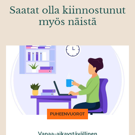
Saatat olla kiinnostunut
myös näistä
PUHEENVUOROT
Vapaa-aikaystävällinen