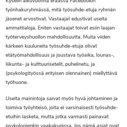
Kyselin alkuvuonna eräässä Facebookin
työnhakuryhmässä, mitä työsuhde-etuja ryhmän
jäsenet arvostivat. Vastaajat edustivat useita
ammattialoja. Eniten vastaajat toivat esiin laajan
työterveyshuollon mahdollisuutta. Muita viiden
kärkeen kuuluneita työsuhde-etuja olivat
etätyömahdollisuus ja joustava työaika, lounas-,
liikunta- ja kulttuurisetelit, puhelinetu, ja
(psykologityössä erityisen olennainen) miellyttävä
työhuone.
Useita mainintoja saivat myös hyvä johtaminen ja
toimiva työyhteisö, joita ei varsinaisesti työsuhde-
etuihin lasketa, mutta jotka varmasti painavat
psykologienkin vaakakupissa. Jos nämä asiat ovat