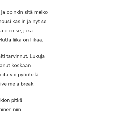
 ja opinkin sitä melko
ousi kasiin ja nyt se
ä olen se, joka
ta liika on liikaa.
lti tarvinnut. Lukuja
ksanut koskaan
oita voi pyöritellä
ive me a break!
ukion pitkä
inen niin