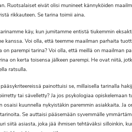
an. Ruotsalaiset eivät olisi munineet kännyköiden maail
tä rikkauteen. Se tarina toimii aina.
arinamme käy, kun jumitamme entistä tiukemmin eksaktin
kanssa. Voi olla, että teemme maailman parhaita tuotte
illa on parempi tarina? Voi olla, että meillä on maailman p
ina on kerta toisensa jälkeen parempi. He ovat niitä, jot
lla ratsulla.
 pääsykriteereissä painottuisi se, millaisella tarinalla hak
, piirretty tai sävelletty? Ja jos psykologiaa opiskelemaan t
 osaisi kuunnella nykyistäkin paremmin asiakkaita. Ja o
en tarinoita. Se auttaisi pääsemään syvemmälle ymmärtämi
ri siitä asiasta, joka jää ihmisen tehtäväksi silloinkin, k