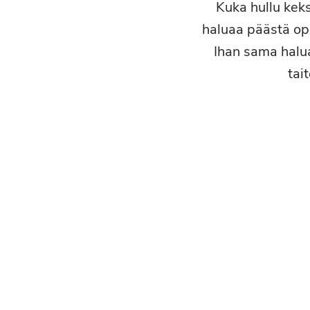
Kuka hullu keks
haluaa päästä opi
Ihan sama halua
tai