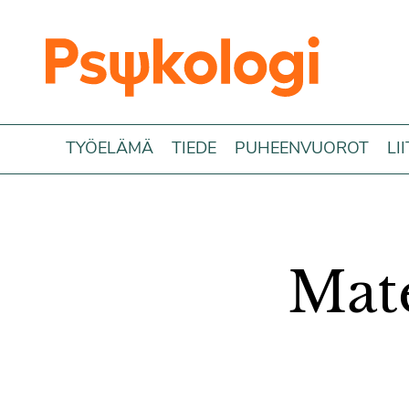
Siirry sisältöön
TYÖELÄMÄ
TIEDE
PUHEENVUOROT
LI
Mate