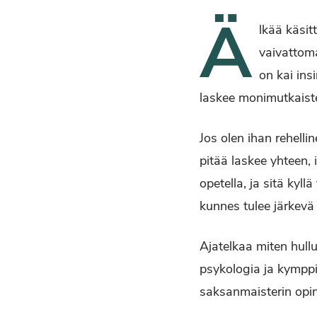
Ä
lkää käsit
vaivattoma
on kai ins
laskee monimutkaiste
Jos olen ihan rehelli
pitää laskee yhteen,
opetella, ja sitä kyll
kunnes tulee järkevä
Ajatelkaa miten hullu
psykologia ja kymppi
saksanmaisterin opin