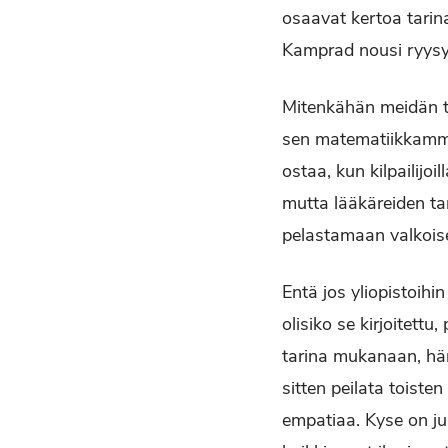
osaavat kertoa tarin
Kamprad nousi ryysyis
Mitenkähän meidän t
sen matematiikkamme 
ostaa, kun kilpailijo
mutta lääkäreiden tar
pelastamaan valkoise
Entä jos yliopistoihin
olisiko se kirjoitettu
tarina mukanaan, hän
sitten peilata toist
empatiaa. Kyse on juu