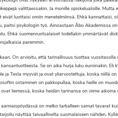
sykologit ovat nykyään arviomassa hakijoita joka paikk
eppejä valittaessakin. Ja monille opiskelualoille. Mutta 
 eivät luottaisi omiin menetelmiinsä. Ehkä kannattaisi, s
u, paitsi psykologin työ. Ainoastaan Åbo Akademissa on
lu. Ehkä suomenruotsalaiset todellakin ymmärtävät disk
rsjalkaisia paremmin.
an. On arvioitu, että tarinallisuus tuottaa vuositasolla 
 kansantuotteesta. Se on aika hurja luku euroinakin. Eli ky
e ja Tesla myyvät ja ovat yliarvostettuja, koska niillä on
osoftin ostaminen on pakkopullaa, koska heille on muod
n ovat liemessä, koska heidän tarinansa on viime aikoina 
n aamiaispöydässä on melko tarkalleen samat tavarat kui
arjoilu näyttää taivaalliselta suomalaiseen nähden. Kyllä