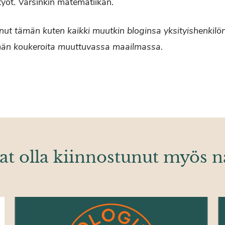
työt. Varsinkin matematiikan.
ttanut tämän kuten kaikki muutkin bloginsa yksityishenkilön
män koukeroita muuttuvassa maailmassa.
at olla kiinnostunut myös n