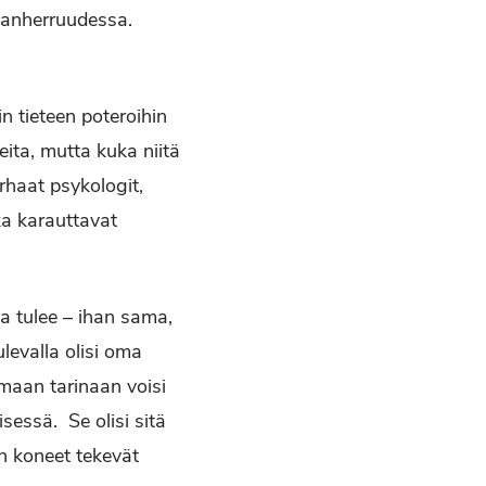
manherruudessa.
 tieteen poteroihin
ita, mutta kuka niitä
arhaat psykologit,
ka karauttavat
ija tulee – ihan sama,
ulevalla olisi oma
maan tarinaan voisi
sessä. Se olisi sitä
un koneet tekevät