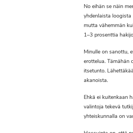
No eihän se näin men
yhdenlaista loogista 
mutta vähemmän kuin 
1–3 prosenttia hakijo
Minulle on sanottu, et
erottelua. Tämähän o
itsetunto. Lähettäkä
akanoista.
Ehkä ei kuitenkaan ha
valintoja tekevä tutk
yhteiskunnalla on va