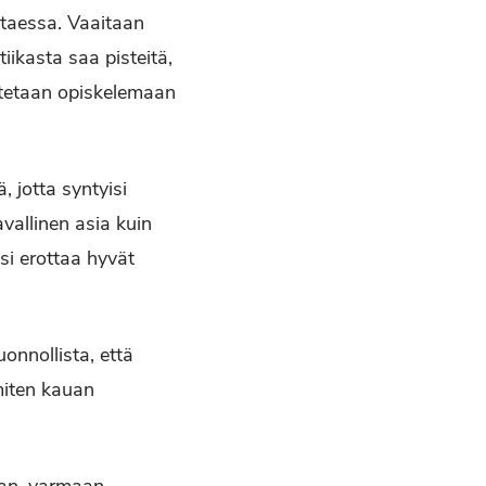
ttaessa. Vaaitaan
iikasta saa pisteitä,
 otetaan opiskelemaan
, jotta syntyisi
vallinen asia kuin
si erottaa hyvät
onnollista, että
 miten kauan