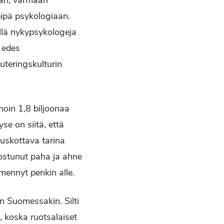
aan, varmaan
eipä psykologiaan.
illä nykypsykologeja
 edes
uteringskulturin
noin 1,8 biljoonaa
se on siitä, että
 uskottava tarina
ostunut paha ja ahne
mennyt penkin alle.
n Suomessakin. Silti
, koska ruotsalaiset