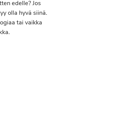
tten edelle? Jos
y olla hyvä siinä.
ogiaa tai vaikka
kka.