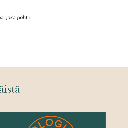
ä, joka pohtii
äistä