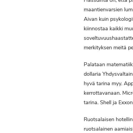
Hassuinta on, että p
maantienvarsien lumik
Aivan kuin psykologit
kiinnostaa kaikki mu
soveltuvuushaastatte
merkityksen meitä pe
Palataan matematiikka
dollaria Yhdysvaltain
hyvä tarina myy. Appl
kerrottavanaan. Micr
tarina. Shell ja Exxo
Ruotsalaisen hotelli
ruotsalainen aamiaist