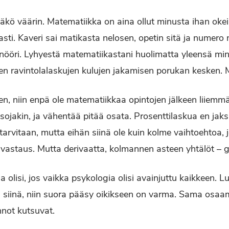
täkö väärin. Matematiikka on aina ollut minusta ihan okei
sti. Kaveri sai matikasta nelosen, opetin sitä ja numero n
inööri. Lyhyestä matematiikastani huolimatta yleensä min
n ravintolalaskujen kulujen jakamisen porukan kesken. Mut
nen, niin enpä ole matematiikkaa opintojen jälkeen liiemmä
 isojakin, ja vähentää pitää osata. Prosenttilaskua en ja
ä tarvitaan, mutta eihän siinä ole kuin kolme vaihtoehtoa, j
 vastaus. Mutta derivaatta, kolmannen asteen yhtälöt – g
a olisi, jos vaikka psykologia olisi avainjuttu kaikkeen. L
 siinä, niin suora pääsy oikikseen on varma. Sama osaam
not kutsuvat.