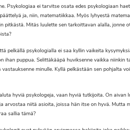
e. Psykologiaa ei tarvitse osata edes psykologiaan hae
päättelyä ja, niin, matematiikkaa. Myös lyhyestä matemat
pitkästä. Mitäs luulette sen tarkoittavan alalla, jonne
ista?
tä pelkällä psykologialla ei saa kyllin vaikeita kysymyksiä
n ihan puppua. Selittäkääpä huviksenne vaikka niinkin ta
ä vastauksenne minulle. Kyllä pelkästään sen pohjalta voi
luta hyviä psykologeja, vaan hyviä tutkijoita. On aivan lu
ija arvostaa niitä asioita, joissa hän itse on hyvä. Mutta
raa sallia tämä?