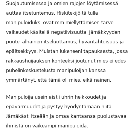
Suojautumisessa ja omien rajojen löytämisessä
auttaa itsetuntemus. Riskitekijöitä tulla
manipuloiduksi ovat mm miellyttämisen tarve,
vaikeudet käsitellä negatiivisuutta, jämäkkyyden
puute, alhainen itseluottamus, hyväntahtoisuus ja
epäitsekkyys. Muistan lukeneeni tapauksesta, jossa
rakkaushuijauksen kohteeksi joutunut mies ei edes
puhelinkeskustelusta manipuloijan kanssa
ymmärtänyt, että tämä oli mies, eikä nainen.
Manipuloija usein aistii uhrin heikkoudet ja
epävarmuudet ja pystyy hyödyntämään niitä.
Jämäkästi itseään ja omaa kantaansa puolustavaa
ihmistä on vaikeampi manipuloida.