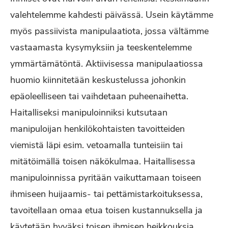
valehtelemme kahdesti päivässä. Usein käytämme
myös passiivista manipulaatiota, jossa vältämme
vastaamasta kysymyksiin ja teeskentelemme
ymmärtämätöntä. Aktiivisessa manipulaatiossa
huomio kiinnitetään keskustelussa johonkin
epäoleelliseen tai vaihdetaan puheenaihetta.
Haitalliseksi manipuloinniksi kutsutaan
manipuloijan henkilökohtaisten tavoitteiden
viemistä läpi esim. vetoamalla tunteisiin tai
mitätöimällä toisen näkökulmaa. Haitallisessa
manipuloinnissa pyritään vaikuttamaan toiseen
ihmiseen huijaamis- tai pettämistarkoituksessa,
tavoitellaan omaa etua toisen kustannuksella ja
käytetään hyväksi toisen ihmisen heikkouksia.