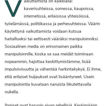
V
aikuttamista on kaikkialla:
kaverisuhteissa, somessa, kaupoissa,
internetissä, erilaisissa yhteisöissä,
työelämässä, politiikassa ja perhesuhteissa. Väärin
käytettynä vaikuttamista voidaan kutsua
haitalliseksi tai eettisesti vääräksi manipuloinniksi.
Sosiaalinen media on erinomainen paikka
manipuloinnille, koska se saa meidät toiminaan
nopeammin, hajottaa keskittymistämme, lisää
impulsiivisuutta ja vähentää harkintakykyä. Ei ihme,
että erilaiset huijaukset ovat lisääntyneet. Usein
manipulointia kuvataan naruista liikutettavalla
nukella.
Ihmiset ovat harvoin aivan rehellisiä. Keskimäärin