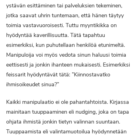
ystävän esittäminen tai palveluksien tekeminen,
jotka saavat uhrin tuntemaan, että hänen täytyy
toimia vastavuoroisesti. Tuttu myyntikikka on
hyödyntää kaverillisuutta. Tätä tapahtuu
esimerkiksi, kun puhutellaan henkilöä etunimeltä.
Manipuloija voi myös vedota sinun haluusi toimia
eettisesti ja jonkin ihanteen mukaisesti. Esimerkiksi
feissarit hyödyntävät tätä: ”Kiinnostavatko
ihmisoikeudet sinua?”
Kaikki manipulaatio ei ole pahantahtoista. Kirjassa
mainitaan tuuppaaminen eli nudging, joka on tapa
ohjata ihmistä jonkin tietyn valinnan suuntaan.
Tuuppaamista eli valintamuotoilua hyödynnetään