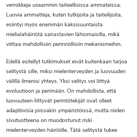
verrokkeja useammin taiteellisissa ammateissa.
Luovia ammatteja, kuten tutkijoita ja taiteilijoita,
esiintyi myös enemmän kaksisuuntaista
mielialahäiriötä sairastavien lähiomaisilla, mikä
viittaa mahdollisiin perinnöllisiin mekanismeihin.
Edellä esitellyt tutkimukset eivät kuitenkaan tarjoa
selitystä sille, miksi mielenterveyden ja luovuuden
välillä ilmenisi yhteys. Yksi selitys voi liittyä
evoluutioon ja perimään. On mahdollista, että
luovuuteen liittyvät perintötekijät ovat olleet
adaptiivisia joissakin ympäristöissä, mutta niiden
sivutuotteena on muodostunut riski
mielenterveyden häiriöille. Tätä selitystä tukee