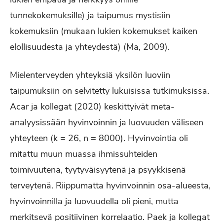
tunnekokemuksille) ja taipumus mystisiin
kokemuksiin (mukaan lukien kokemukset kaiken
elollisuudesta ja yhteydestä) (Ma, 2009).
Mielenterveyden yhteyksiä yksilön luoviin
taipumuksiin on selvitetty lukuisissa tutkimuksissa.
Acar ja kollegat (2020) keskittyivät meta-
analyysissään hyvinvoinnin ja luovuuden väliseen
yhteyteen (k = 26, n = 8000). Hyvinvointia oli
mitattu muun muassa ihmissuhteiden
toimivuutena, tyytyväisyytenä ja psyykkisenä
terveytenä. Riippumatta hyvinvoinnin osa-alueesta,
hyvinvoinnilla ja luovuudella oli pieni, mutta
merkitsevä positiivinen korrelaatio. Paek ja kollegat