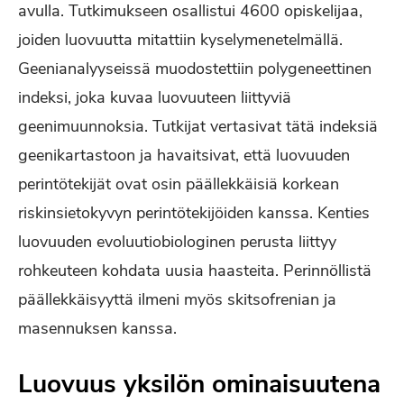
avulla. Tutkimukseen osallistui 4600 opiskelijaa,
joiden luovuutta mitattiin kyselymenetelmällä.
Geenianalyyseissä muodostettiin polygeneettinen
indeksi, joka kuvaa luovuuteen liittyviä
geenimuunnoksia. Tutkijat vertasivat tätä indeksiä
geenikartastoon ja havaitsivat, että luovuuden
perintötekijät ovat osin päällekkäisiä korkean
riskinsietokyvyn perintötekijöiden kanssa. Kenties
luovuuden evoluutiobiologinen perusta liittyy
rohkeuteen kohdata uusia haasteita. Perinnöllistä
päällekkäisyyttä ilmeni myös skitsofrenian ja
masennuksen kanssa.
Luovuus yksilön ominaisuutena