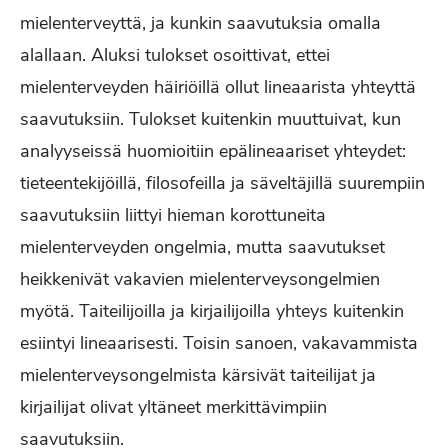
mielenterveyttä, ja kunkin saavutuksia omalla
alallaan. Aluksi tulokset osoittivat, ettei
mielenterveyden häiriöillä ollut lineaarista yhteyttä
saavutuksiin. Tulokset kuitenkin muuttuivat, kun
analyyseissä huomioitiin epälineaariset yhteydet:
tieteentekijöillä, filosofeilla ja säveltäjillä suurempiin
saavutuksiin liittyi hieman korottuneita
mielenterveyden ongelmia, mutta saavutukset
heikkenivät vakavien mielenterveysongelmien
myötä. Taiteilijoilla ja kirjailijoilla yhteys kuitenkin
esiintyi lineaarisesti. Toisin sanoen, vakavammista
mielenterveysongelmista kärsivät taiteilijat ja
kirjailijat olivat yltäneet merkittävimpiin
saavutuksiin.