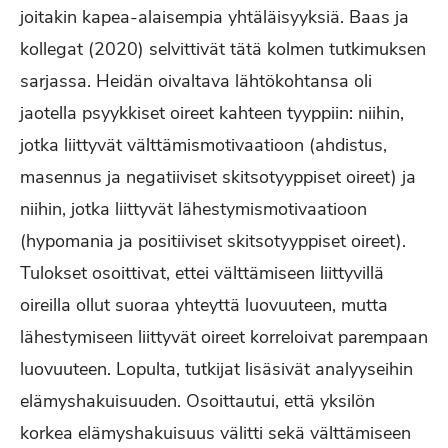
joitakin kapea-alaisempia yhtäläisyyksiä. Baas ja
kollegat (2020) selvittivät tätä kolmen tutkimuksen
sarjassa. Heidän oivaltava lähtökohtansa oli
jaotella psyykkiset oireet kahteen tyyppiin: niihin,
jotka liittyvät välttämismotivaatioon (ahdistus,
masennus ja negatiiviset skitsotyyppiset oireet) ja
niihin, jotka liittyvät lähestymismotivaatioon
(hypomania ja positiiviset skitsotyyppiset oireet).
Tulokset osoittivat, ettei välttämiseen liittyvillä
oireilla ollut suoraa yhteyttä luovuuteen, mutta
lähestymiseen liittyvät oireet korreloivat parempaan
luovuuteen. Lopulta, tutkijat lisäsivät analyyseihin
elämyshakuisuuden. Osoittautui, että yksilön
korkea elämyshakuisuus välitti sekä välttämiseen