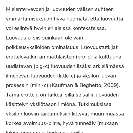
Mielenterveyden ja luovuuden välisen suhteen
ymmärtämiseksi on hyvä huomata, että luovuutta
voi esiintyä hyvin erilaisissa konteksteissa.
Luovuus ei siis suinkaan ole vain
poikkeusyksilöiden ominaisuus. Luovuustutkijat
erottelevatkin ammattilaisten (pro-c) ja kulttuuria
uudistavan (big-c) luovuuden lisäksi arkielämässä
ilmenevän luovuuden (little-c) ja yksilön luovan
prosessin (mini-c) (Kaufman & Beghetto, 2009).
Tämä erottelu on tärkeä, sillä se sallii luovuuden
käsittelyn yksilötason ilmiönä. Tutkimuksissa
yksilön luoviin taipumuksiin liittyvät muun muassa
korkea avoimuus-piirre, hyvä tunneäly (mukaan
lukien empatia ja herkkyys omille