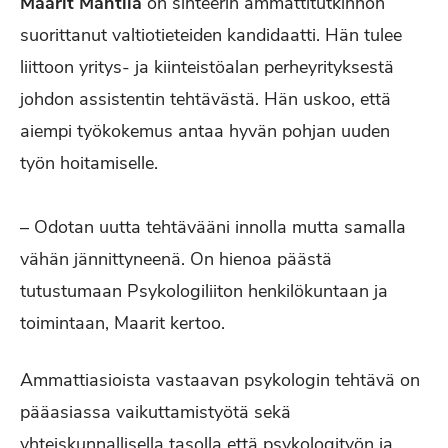
Maarit Mantila
on sihteerin ammattitutkinnon
suorittanut valtiotieteiden kandidaatti. Hän tulee
liittoon yritys- ja kiinteistöalan perheyrityksestä
johdon assistentin tehtävästä. Hän uskoo, että
aiempi työkokemus antaa hyvän pohjan uuden
työn hoitamiselle.
– Odotan uutta tehtävääni innolla mutta samalla
vähän jännittyneenä. On hienoa päästä
tutustumaan Psykologiliiton henkilökuntaan ja
toimintaan, Maarit kertoo.
Ammattiasioista vastaavan psykologin tehtävä on
pääasiassa vaikuttamistyötä sekä
yhteiskunnallisella tasolla että psykologityön ja