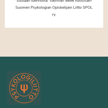
suutaan luennoilla. Valinnan tekee vuosittain
Suomen Psykologian Opiskelijain Liitto SPOL
ry.