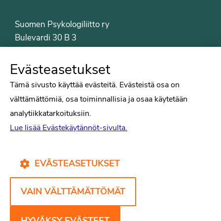
Suomen Psykologiliitto ry
Bulevardi 30 B 3
00120 Helsinki
Puh. 09-6122 9122
Evästeasetukset
Psykologiliiton sivut
Tämä sivusto käyttää evästeitä. Evästeistä osa on
välttämättömiä, osa toiminnallisia ja osaa käytetään
Työelämä
analytiikkatarkoituksiin.
Tiede
Lue lisää Evästekäytännöt-sivulta.
Puheenvuorot
Liitto
Kirjat
EVÄSTEASETUKSET
Yhteystiedot
VAIN VÄLTTÄMÄTTÖMÄT
Psykologiliiton verkkosivut
Evästekäytännöt
HYVÄKSY EVÄSTEET