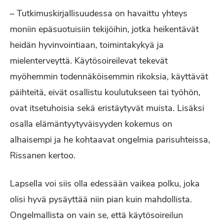
– Tutkimuskirjallisuudessa on havaittu yhteys
moniin epäsuotuisiin tekijöihin, jotka heikentävät
heidän hyvinvointiaan, toimintakykyä ja
mielenterveyttä. Käytösoireilevat tekevät
myöhemmin todennäköisemmin rikoksia, käyttävät
päihteitä, eivät osallistu koulutukseen tai työhön,
ovat itsetuhoisia sekä eristäytyvät muista. Lisäksi
osalla elämäntyytyväisyyden kokemus on
alhaisempi ja he kohtaavat ongelmia parisuhteissa,
Rissanen kertoo.
Lapsella voi siis olla edessään vaikea polku, joka
olisi hyvä pysäyttää niin pian kuin mahdollista.
Ongelmallista on vain se, että käytösoireilun