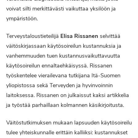
voivat silti merkittävästi vaikuttaa yksilöön ja
ympäristöön.
Terveystaloustieteilijä
Elisa Rissanen
selvittää
väitöskirjassaan käytösoireilun kustannuksia ja
vanhemmuuden tuen kustannusvaikuttavuutta
käytösoireilun ennaltaehkäisyssä. Rissanen
työskentelee vierailevana tutkijana Itä-Suomen
yliopistossa sekä Terveyden ja hyvinvoinnin
laitoksessa. Rissanen on julkaissut kaksi artikkelia
ja työstää parhaillaan kolmannen käsikirjoitusta.
Väitöstutkimuksen mukaan lapsuuden käytösoireilu
tulee yhteiskunnalle erittäin kalliiksi: kustannukset