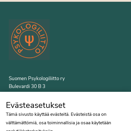
Suomen Psykologiliitto ry
Bulevardi 30 B 3
00120 Helsinki
Puh. 09-6122 9122
Evästeasetukset
Psykologiliiton sivut
Tämä sivusto käyttää evästeitä. Evästeistä osa on
välttämättömiä, osa toiminnallisia ja osaa käytetään
Työelämä