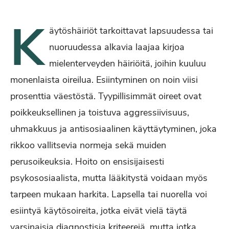
K
äytöshäiriöt tarkoittavat lapsuudessa tai
nuoruudessa alkavia laajaa kirjoa
mielenterveyden häiriöitä, joihin kuuluu
monenlaista oireilua. Esiintyminen on noin viisi
prosenttia väestöstä. Tyypillisimmät oireet ovat
poikkeuksellinen ja toistuva aggressiivisuus,
uhmakkuus ja antisosiaalinen käyttäytyminen, joka
rikkoo vallitsevia normeja sekä muiden
perusoikeuksia. Hoito on ensisijaisesti
psykososiaalista, mutta lääkitystä voidaan myös
tarpeen mukaan harkita. Lapsella tai nuorella voi
esiintyä käytösoireita, jotka eivät vielä täytä
varsinaisia diagnostisia kriteerejä, mutta jotka