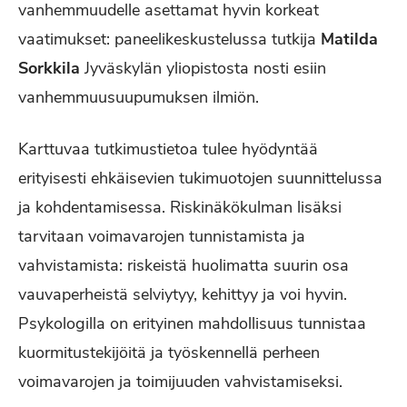
vanhemmuudelle asettamat hyvin korkeat
vaatimukset: paneelikeskustelussa tutkija
Matilda
Sorkkila
Jyväskylän yliopistosta nosti esiin
vanhemmuusuupumuksen ilmiön.
Karttuvaa tutkimustietoa tulee hyödyntää
erityisesti ehkäisevien tukimuotojen suunnittelussa
ja kohdentamisessa. Riskinäkökulman lisäksi
tarvitaan voimavarojen tunnistamista ja
vahvistamista: riskeistä huolimatta suurin osa
vauvaperheistä selviytyy, kehittyy ja voi hyvin.
Psykologilla on erityinen mahdollisuus tunnistaa
kuormitustekijöitä ja työskennellä perheen
voimavarojen ja toimijuuden vahvistamiseksi.