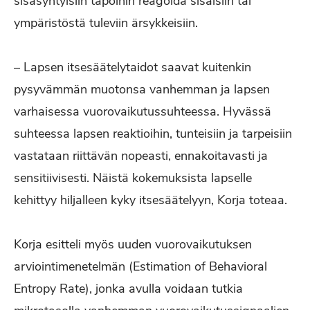
sisäsyntyisiin tapoihin reagoida sisäisiin tai
ympäristöstä tuleviin ärsykkeisiin.
– Lapsen itsesäätelytaidot saavat kuitenkin
pysyvämmän muotonsa vanhemman ja lapsen
varhaisessa vuorovaikutussuhteessa. Hyvässä
suhteessa lapsen reaktioihin, tunteisiin ja tarpeisiin
vastataan riittävän nopeasti, ennakoitavasti ja
sensitiivisesti. Näistä kokemuksista lapselle
kehittyy hiljalleen kyky itsesäätelyyn, Korja toteaa.
Korja esitteli myös uuden vuorovaikutuksen
arviointimenetelmän (Estimation of Behavioral
Entropy Rate), jonka avulla voidaan tutkia