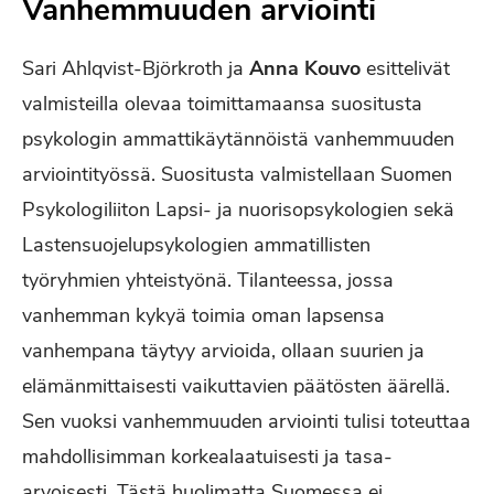
Vanhemmuuden arviointi
Sari Ahlqvist-Björkroth ja
Anna Kouvo
esittelivät
valmisteilla olevaa toimittamaansa suositusta
psykologin ammattikäytännöistä vanhemmuuden
arviointityössä. Suositusta valmistellaan Suomen
Psykologiliiton Lapsi- ja nuorisopsykologien sekä
Lastensuojelupsykologien ammatillisten
työryhmien yhteistyönä. Tilanteessa, jossa
vanhemman kykyä toimia oman lapsensa
vanhempana täytyy arvioida, ollaan suurien ja
elämänmittaisesti vaikuttavien päätösten äärellä.
Sen vuoksi vanhemmuuden arviointi tulisi toteuttaa
mahdollisimman korkealaatuisesti ja tasa-
arvoisesti. Tästä huolimatta Suomessa ei