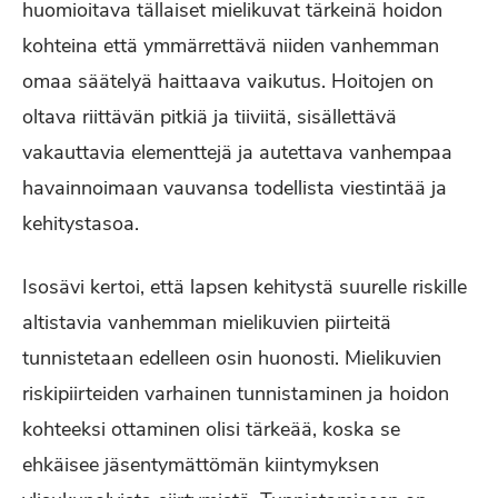
huomioitava tällaiset mielikuvat tärkeinä hoidon
kohteina että ymmärrettävä niiden vanhemman
omaa säätelyä haittaava vaikutus. Hoitojen on
oltava riittävän pitkiä ja tiiviitä, sisällettävä
vakauttavia elementtejä ja autettava vanhempaa
havainnoimaan vauvansa todellista viestintää ja
kehitystasoa.
Isosävi kertoi, että lapsen kehitystä suurelle riskille
altistavia vanhemman mielikuvien piirteitä
tunnistetaan edelleen osin huonosti. Mielikuvien
riskipiirteiden varhainen tunnistaminen ja hoidon
kohteeksi ottaminen olisi tärkeää, koska se
ehkäisee jäsentymättömän kiintymyksen