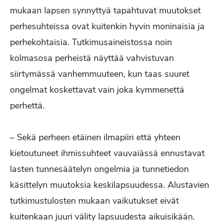
mukaan lapsen synnyttyä tapahtuvat muutokset
perhesuhteissa ovat kuitenkin hyvin moninaisia ja
perhekohtaisia. Tutkimusaineistossa noin
kolmasosa perheistä näyttää vahvistuvan
siirtymässä vanhemmuuteen, kun taas suuret
ongelmat koskettavat vain joka kymmenettä
perhettä.
– Sekä perheen etäinen ilmapiiri että yhteen
kietoutuneet ihmissuhteet vauvaiässä ennustavat
lasten tunnesäätelyn ongelmia ja tunnetiedon
käsittelyn muutoksia keskilapsuudessa. Alustavien
tutkimustulosten mukaan vaikutukset eivät
kuitenkaan juuri välity lapsuudesta aikuisikään.