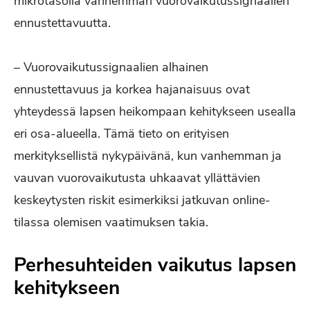
mikrotasolla vanhemman vuorovaikutussignaalien
ennustettavuutta.
– Vuorovaikutussignaalien alhainen
ennustettavuus ja korkea hajanaisuus ovat
yhteydessä lapsen heikompaan kehitykseen usealla
eri osa-alueella. Tämä tieto on erityisen
merkityksellistä nykypäivänä, kun vanhemman ja
vauvan vuorovaikutusta uhkaavat yllättävien
keskeytysten riskit esimerkiksi jatkuvan online-
tilassa olemisen vaatimuksen takia.
Perhesuhteiden vaikutus lapsen
kehitykseen