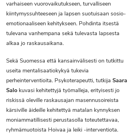
varhaiseen vuorovaikutukseen, turvalliseen
kiintymyssuhteeseen ja lapsen suotuisaan sosio-
emotionaaliseen kehitykseen. Pohdinta itsestä
tulevana vanhempana sekä tulevasta lapsesta
alkaa jo raskausaikana.
Sekä Suomessa että kansainvälisesti on tutkittu
useita mentalisaatiokykyä tukevia
perheinterventioita. Psykoterapeutti, tutkija
Saara
Salo
kuvasi kehitettyjä työmalleja, erityisesti jo
riskissä oleville raskausajan masennusoireista
kärsiville äideille kehitettyä matalan kynnyksen
moniammatillisesti perustasolla toteutettavaa,
ryhmämuotoista Hoivaa ja leiki -interventiota.