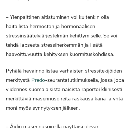
– Ylenpalttinen altistuminen voi kuitenkin olla
haitallista hermoston ja hormonaalisen
stressinsäätelyjärjestelmän kehittymiselle. Se voi
tehdä lapsesta stressiherkemmän ja lisätä
haavoittuvuutta kehityksen kuormituskohdissa.
Pyhälä havainnollistaa varhaisten stressitekijöiden
merkitystä
Predo
-seurantatutkimuksella, jossa jopa
viidennes suomalaisista naisista raportoi kliinisesti
merkittäviä masennusoireita raskausaikana ja yhtä
moni myös synnytyksen jälkeen.
– Äidin masennusoireilla näyttäisi olevan