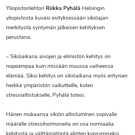
Yliopistonlehtori
Riikka Pyhälä
Helsingin
yliopistosta kuvasi esityksessään sikiöajan
merkitystä syntymän jälkeisen kehityksen
perustana.
– Sikiöaikana aivojen ja elimistön kehitys on
nopeampaa kuin missään muussa vaiheessa
elämää. Siksi kehitys on sikiöaikana myös erityisen
herkkä ympäristön vaikutteille, kuten
stressialtistukselle, Pyhälä totesi.
Hänen mukaansa sikiön altistuminen sopivalle
määrälle stressihormoneita on osa normaalia
kehitystä ja välttämätöntä elinten kypsymiseksi.