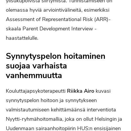
ylisukupolvista siirtymistä. Tunnistamiseen on
olemassa hyviä arviointivälineitä, esimerkiksi
Assessment of Representational Risk (ARR)-
skaala Parent Development Interview -
haastattelulle.
Synnytyspelon hoitaminen
suojaa varhaista
vanhemmuutta
Kouluttajapsykoterapeutti
Riikka Airo
kuvasi
synnytyspelon hoitoon ja synnytykseen
valmistautumiseen kehittämäänsä interventiota
Nyytti-ryhmähoitomallia, joka on ollut Helsingin ja
Uudenmaan sairaanhoitopiirin HUS:n ensisijainen