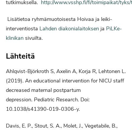
tutkimuksella.
http://www.vsshp.fi/fi/toimipaikat/tyks
Lisätietoa ryhmämuotoisesta Hoivaa ja leiki-
interventiosta
Lahden diakonialaitoksen
ja
PiLKe-
klinikan
sivuilta.
Lähteitä
Ahlqvist-Björkroth S, Axelin A, Korja R, Lehtonen L.
(2019). An educational intervention for NICU staff
decreased maternal postpartum
depression.
Pediatric Research.
Doi:
10.1038/s41390-019-0306-y.
Davis, E. P., Stout, S. A., Molet, J., Vegetabile, B.,