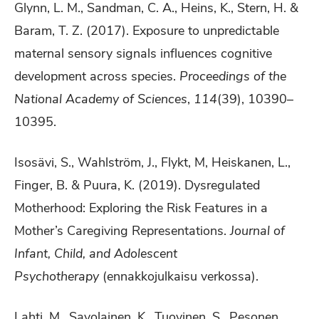
Glynn, L. M., Sandman, C. A., Heins, K., Stern, H. &
Baram, T. Z. (2017). Exposure to unpredictable
maternal sensory signals influences cognitive
development across species.
Proceedings of the
National Academy of Sciences
,
114
(39), 10390–
10395.
Isosävi, S., Wahlström, J., Flykt, M, Heiskanen, L.,
Finger, B. & Puura, K. (2019). Dysregulated
Motherhood: Exploring the Risk Features in a
Mother’s Caregiving Representations.
Journal of
Infant, Child, and Adolescent
Psychotherapy
(ennakkojulkaisu verkossa).
Lahti, M., Savolainen, K., Tuovinen, S., Pesonen,