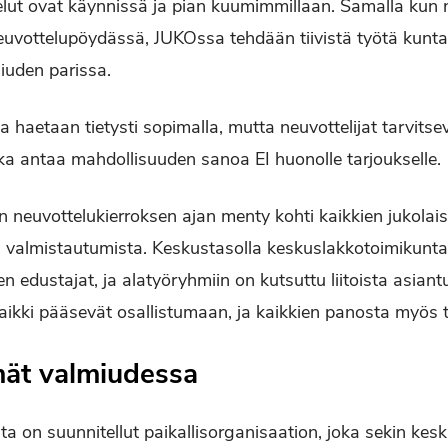
lut ovat käynnis­sä ja pian kuumimmillaan. Samalla kun ne
neuvottelupöydässä, JUKOssa tehdään tiivistä työtä kunta
miuden parissa.
a haetaan tietysti sopimalla, mutta neuvot­telijat tarvits
ka antaa mah­dollisuuden sanoa EI huonolle tar­joukselle.
euvot­telukierroksen ajan menty kohti kaikkien jukolaist
 val­mistautumista. Keskustasolla keskuslakkotoimikunta
 edustajat, ja alatyöryhmiin on kutsuttu liitoista asiantun
aikki pääsevät osallistumaan, ja kaikkien panosta myös 
mät valmiudessa
a on suunnitellut paikallisorga­nisaation, joka sekin kes