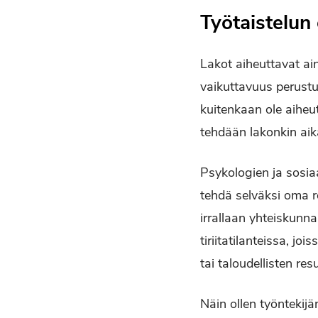
Työtaistelun 
Lakot aiheuttavat ain
vaikuttavuus perustuu
kuitenkaan ole aiheu
tehdään lakonkin aik
Psykologien ja sosiaa
tehdä selväksi oma ro
irrallaan yhteiskunnal
tiriitatilanteissa, jo
tai taloudellisten re
Näin ollen työntekij