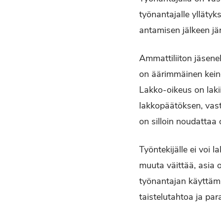
työnantajalle yllätyk
antamisen jälkeen jä
Ammattiliiton jäsene
on äärim­mäinen kein
Lakko-oikeus on lakii
lakkopäätöksen, vastuu
on silloin noudattaa
Työntekijälle ei voi 
muuta väittää, asia 
työnantajan käyttämis
taistelu­tahtoa ja p