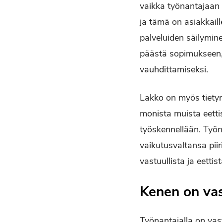
vaikka työnanta­jaan 
ja tämä on asiakkail
palveluiden säilymin
päästä sopimukseen, j
vauhdittamiseksi.
Lakko on myös tietyn
monista muista eettis
työskennellään. Työn
vaikutusvaltansa piir
vastuullista ja eettis
Kenen on va
Työnantajalla on vas