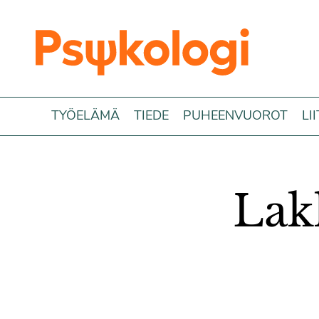
Siirry sisältöön
TYÖELÄMÄ
TIEDE
PUHEENVUOROT
LI
Lak