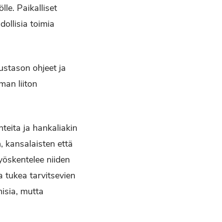
lle. Paikalliset
olli­sia toimia
kustason ohjeet ja
oman liiton
teita ja hankaliakin
, kansalaisten että
yöskentelee niiden
a tukea tarvitsevien
misia, mutta