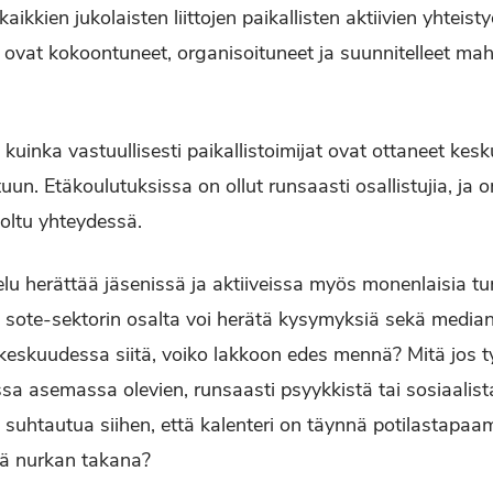
aikkien jukolaisten liittojen paikallisten aktiivien yhteistyö
ovat ko­koontuneet, organisoituneet ja suunnitelleet mahd
 kuinka vastuullisesti paikal­listoimijat ovat ottaneet kes
un. Etäkoulutuk­sissa on ollut runsaasti osallis­tujia, ja 
 oltu yhteydessä.
lu herättää jäsenissä ja aktiiveissa myös monenlaisia tun
in sote-sektorin osalta voi herätä kysymyksiä sekä median
keskuudessa siitä, voiko lakkoon edes mennä? Mitä jos t
a asemassa olevien, runsaasti psyykkistä tai sosiaa­list
 suhtautua siihen, että kalenteri on täynnä potilastapaa
ää nurkan takana?