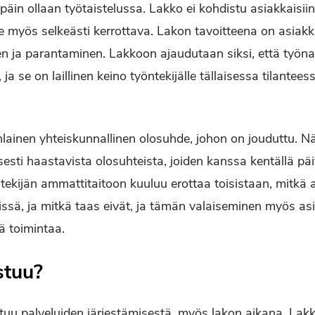
päin ollaan työtaistelussa. Lakko ei kohdistu asiak­kaisii
le myös selkeästi kerrottava. Lakon tavoitteena on asiak
en ja parantaminen. Lak­koon ajaudutaan siksi, että työn
a se on laillinen keino työntekijälle tällai­sessa tilantee
lainen yhteiskunnallinen olo­suhde, johon on jouduttu. Nä
esti haastavista olosuhteista, joiden kanssa kentällä päi
tekijän ammat­titaitoon kuuluu erottaa toisistaan, mitkä 
issä, ja mitkä taas eivät, ja tämän valaiseminen myös asi
tä toimintaa.
stuu?
tuu palveluiden järjestämisestä, myös lakon aikana. Lakko