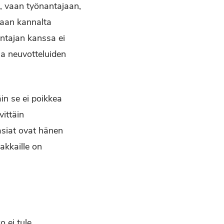
n, vaan työnantajaan,
kaan kannalta
antajan kanssa ei
ssa neuvotteluiden
in se ei poikkea
vittäin
asiat ovat hänen
akkaille on
 ei tule