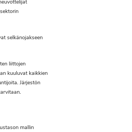
uvot­telijat
sektorin
evat selkänojakseen
en liittojen
an kuuluvat kaikkien
tijoita. Järjes­tön
tarvitaan.
kustason mallin