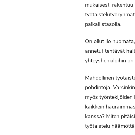
mukaisesti ra­kentuu k
työtaistelutyöryhmät 
paikallistasolla.
On ollut ilo huomata,
annetut tehtävät haltu
yhteyshen­kilöihin on
Mahdollinen työtaiste
pohdintoja. Var­sink
myös työntekijöiden 
kaikkein hauraim­mass
kanssa? Miten pitäisi
työtaistelu häämött