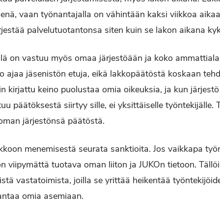
se­nä, vaan työnantajalla on vähintään kaksi viikkoa aika
rjestää palvelutuo­tantonsa siten kuin se lakon aikana k
llä on vastuu myös omaa järjes­töään ja koko ammattial
o ajaa jäsenistön etuja, eikä lakkopäätöstä koskaan tehd
n kirjattu keino puolustaa omia oikeuksia, ja kun järjest
 päätöksestä siirtyy sil­le, ei yksittäiselle työntekijälle.
 oman järjestönsä päätöstä.
lakkoon menemisestä seurata sanktioita. Jos vaikkapa työ
on viipymättä tuotava oman liiton ja JUKOn tietoon. Tällö
tä vas­tatoimista, joilla se yrittää heikentää työntekijöid
arantaa omia asemiaan.