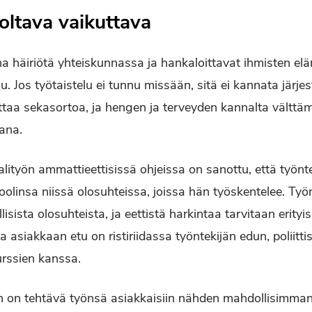
oltava vaikuttava
a häiriötä yhteiskunnassa ja han­kaloittavat ihmisten elä
. Jos työtaistelu ei tunnu missään, sitä ei kannata järjes
ttaa seka­sortoa, ja hengen ja terveyden kannalta välttä
ana.
lityön ammattieettisissä ohjeissa on sanottu, että työnt
olinsa niissä olosuhteissa, joissa hän työskente­lee. Työn
lisista olosuhteista, ja eettistä harkintaa tarvitaan erityis
issa asiakkaan etu on ristiriidassa työn­tekijän edun, polii
surssien kanssa.
än on tehtävä työnsä asiakkaisiin nähden mahdollisimman