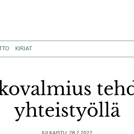
ITTO
KIRJAT
kovalmius teh
yhteistyöllä
JULKAISTU:
28.2.2022