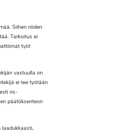
mää. Siihen niiden
tää. Tarkoitus ei
mättömät työt
ekijän vastuulla on
tekijä ei tee työtään
esti ris­
ttisen päätöksenteon
 laadukkaasti,