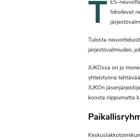
T
ES-neuvotte
hikoilevat 
järjestöval
Tulosta neuvotteluist
järjestövalmiuden, jo
JUKOssa on jo monen n
yhteistyönä tehtävää
JUKOn jäsenjärjestöjen
koosta riippumatta k
Paikallisryh
Keskuslakkotoimikunt