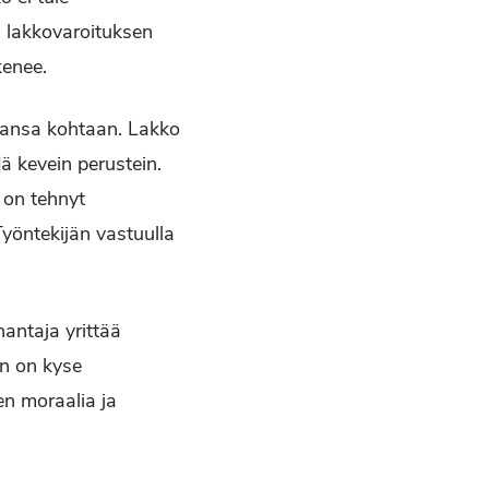
a lakkovaroituksen
ykenee.
aansa kohtaan. Lakko
ä kevein perustein.
ö on tehnyt
 Työntekijän vastuulla
nantaja yrittää
in on kyse
en moraalia ja