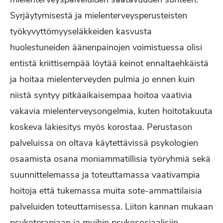
Syrjäytymisestä ja mielenterveysperusteisten
työkyvyttömyyseläkkeiden kasvusta
huolestuneiden äänenpainojen voimistuessa olisi
entistä kriittisempää löytää keinot ennaltaehkäistä
ja hoitaa mielenterveyden pulmia jo ennen kuin
niistä syntyy pitkäaikaisempaa hoitoa vaativia
vakavia mielenterveysongelmia, kuten hoitotakuuta
koskeva lakiesitys myös korostaa. Perustason
palveluissa on oltava käytettävissä psykologien
osaamista osana moniammatillisia työryhmiä sekä
suunnittelemassa ja toteuttamassa vaativampia
hoitoja että tukemassa muita sote‐ammattilaisia
palveluiden toteuttamisessa. Liiton kannan mukaan
psykoterapiaan ja muihin psykososiaalisiin