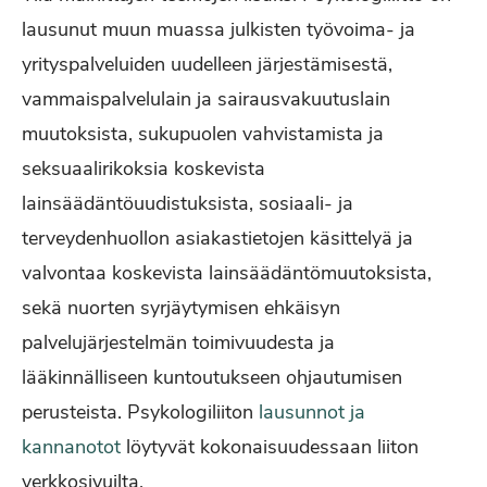
lausunut muun muassa julkisten työvoima- ja
yrityspalveluiden uudelleen järjestämisestä,
vammaispalvelulain ja sairausvakuutuslain
muutoksista, sukupuolen vahvistamista ja
seksuaalirikoksia koskevista
lainsäädäntöuudistuksista, sosiaali- ja
terveydenhuollon asiakastietojen käsittelyä ja
valvontaa koskevista lainsäädäntömuutoksista,
sekä nuorten syrjäytymisen ehkäisyn
palvelujärjestelmän toimivuudesta ja
lääkinnälliseen kuntoutukseen ohjautumisen
perusteista. Psykologiliiton
lausunnot ja
kannanotot
löytyvät kokonaisuudessaan liiton
verkkosivuilta.