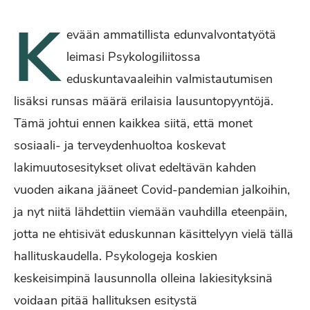
K
evään ammatillista edunvalvontatyötä
leimasi Psykologiliitossa
eduskuntavaaleihin valmistautumisen
lisäksi runsas määrä erilaisia lausuntopyyntöjä.
Tämä johtui ennen kaikkea siitä, että monet
sosiaali- ja terveydenhuoltoa koskevat
lakimuutosesitykset olivat edeltävän kahden
vuoden aikana jääneet Covid-pandemian jalkoihin,
ja nyt niitä lähdettiin viemään vauhdilla eteenpäin,
jotta ne ehtisivät eduskunnan käsittelyyn vielä tällä
hallituskaudella. Psykologeja koskien
keskeisimpinä lausunnolla olleina lakiesityksinä
voidaan pitää hallituksen esitystä