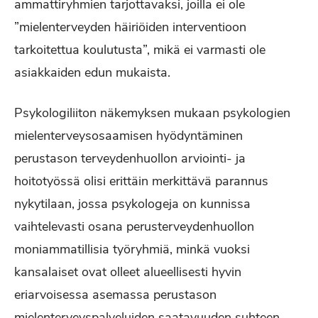
ammattiryhmien tarjottavaksi, joilla ei ole
”mielenterveyden häiriöiden interventioon
tarkoitettua koulutusta”, mikä ei varmasti ole
asiakkaiden edun mukaista.
Psykologiliiton näkemyksen mukaan psykologien
mielenterveysosaamisen hyödyntäminen
perustason terveydenhuollon arviointi- ja
hoitotyössä olisi erittäin merkittävä parannus
nykytilaan, jossa psykologeja on kunnissa
vaihtelevasti osana perusterveydenhuollon
moniammatillisia työryhmiä, minkä vuoksi
kansalaiset ovat olleet alueellisesti hyvin
eriarvoisessa asemassa perustason
mielenterveyspalveluiden saatavuuden suhteen.