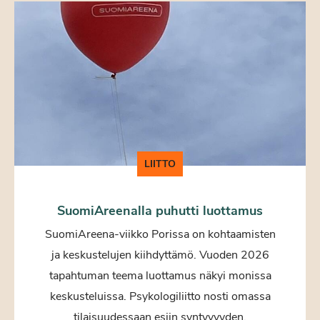
LIITTO
SuomiAreenalla puhutti luottamus
SuomiAreena-viikko Porissa on kohtaamisten
ja keskustelujen kiihdyttämö. Vuoden 2026
tapahtuman teema luottamus näkyi monissa
keskusteluissa. Psykologiliitto nosti omassa
tilaisuudessaan esiin syntyvyyden.