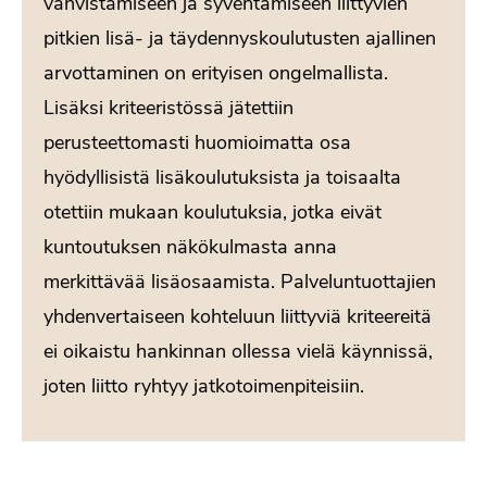
vahvistamiseen ja syventämiseen liittyvien
pitkien lisä‐ ja täydennyskoulutusten ajallinen
arvottaminen on erityisen ongelmallista.
Lisäksi kriteeristössä jätettiin
perusteettomasti huomioimatta osa
hyödyllisistä lisäkoulutuksista ja toisaalta
otettiin mukaan koulutuksia, jotka eivät
kuntoutuksen näkökulmasta anna
merkittävää lisäosaamista. Palveluntuottajien
yhdenvertaiseen kohteluun liittyviä kriteereitä
ei oikaistu hankinnan ollessa vielä käynnissä,
joten liitto ryhtyy jatkotoimenpiteisiin.