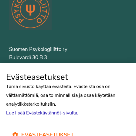
Suomen Psykologiliitto ry
Bulevardi 30 B 3
00120 Helsinki
Puh. 09-6122 9122
Evästeasetukset
Psykologiliiton sivut
Tämä sivusto käyttää evästeitä. Evästeistä osa on
välttämättömiä, osa toiminnallisia ja osaa käytetään
Työelämä
analytiikkatarkoituksiin.
Tiede
Lue lisää Evästekäytännöt-sivulta.
Puheenvuorot
Liitto
Kirjat
EVÄSTEASETUKSET