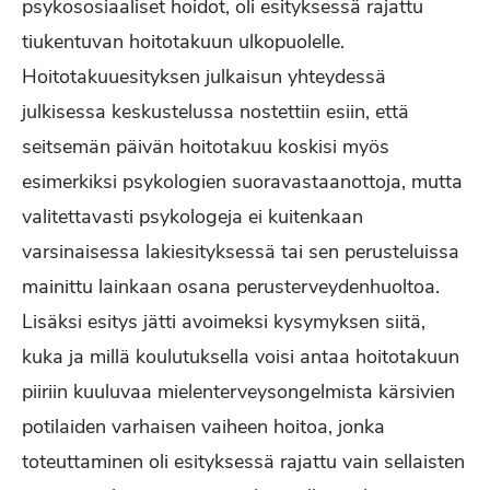
psykososiaaliset hoidot, oli esityksessä rajattu
tiukentuvan hoitotakuun ulkopuolelle.
Hoitotakuuesityksen julkaisun yhteydessä
julkisessa keskustelussa nostettiin esiin, että
seitsemän päivän hoitotakuu koskisi myös
esimerkiksi psykologien suoravastaanottoja, mutta
valitettavasti psykologeja ei kuitenkaan
varsinaisessa lakiesityksessä tai sen perusteluissa
mainittu lainkaan osana perusterveydenhuoltoa.
Lisäksi esitys jätti avoimeksi kysymyksen siitä,
kuka ja millä koulutuksella voisi antaa hoitotakuun
piiriin kuuluvaa mielenterveysongelmista kärsivien
potilaiden varhaisen vaiheen hoitoa, jonka
toteuttaminen oli esityksessä rajattu vain sellaisten