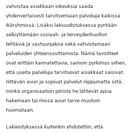
vahvistaa asiakkaan oikeuksia saada
yhdenvertaisesti tarvitsemiaan palveluja kaikissa
ikäryhmissä. Lisäksi lakiuudistuksessa pyritään
selkiyttämään sosiaali‐ ja terveydenhuollon
tehtäviä ja vastuunjakoa sekä vahvistamaan
palveluiden yhteensovittamista. Nämä tavoitteet
ovat erittäin kannatettavia, samoin pyrkimys siihen,
että useita palveluja tarvitsevat asiakkaat saisivat
riittävän avun ja sopivat palvelut riippumatta siitä,
minkä organisaation piiristä he lähtevät apua
hakemaan tai missä avun tarve muutoin
huomataan.
Lakiesityksessä kuitenkin ehdotettiin, että