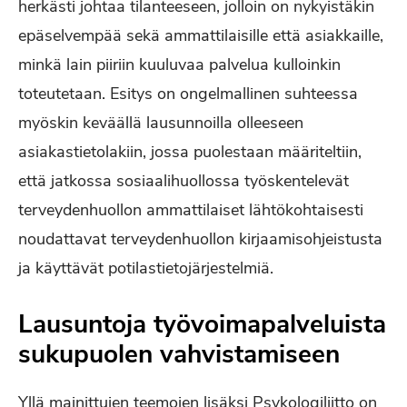
herkästi johtaa tilanteeseen, jolloin on nykyistäkin
epäselvempää sekä ammattilaisille että asiakkaille,
minkä lain piiriin kuuluvaa palvelua kulloinkin
toteutetaan. Esitys on ongelmallinen suhteessa
myöskin keväällä lausunnoilla olleeseen
asiakastietolakiin, jossa puolestaan määriteltiin,
että jatkossa sosiaalihuollossa työskentelevät
terveydenhuollon ammattilaiset lähtökohtaisesti
noudattavat terveydenhuollon kirjaamisohjeistusta
ja käyttävät potilastietojärjestelmiä.
Lausuntoja työvoimapalveluista
sukupuolen vahvistamiseen
Yllä mainittujen teemojen lisäksi Psykologiliitto on