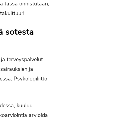
a tässä onnistutaan,
akulttuuri.
ä sotesta
ja terveyspalvelut
sairauksien ja
ssä. Psykologiliitto
n.
dessä, kuuluu
oarviointia arvioida