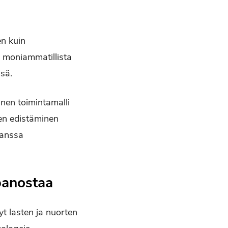
en kuin
 moniammatillista
ssä.
inen toimintamalli
den edistäminen
kanssa
panostaa
t lasten ja nuorten