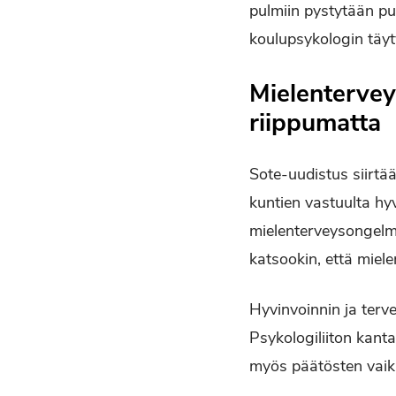
pulmiin pystytään pu
koulupsykologin täyt
Mielentervey
riippumatta
Sote-uudistus siirtä
kuntien vastuulta hyv
mielenterveysongelmi
katsookin, että miel
Hyvinvoinnin ja ter
Psykologiliiton kant
myös päätösten vaik