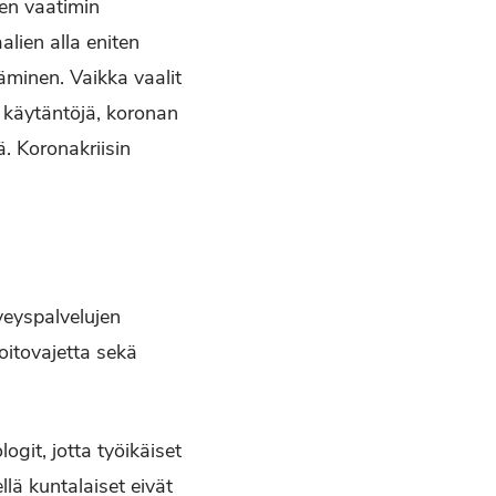
sen vaatimin
alien alla eniten
äminen. Vaikka vaalit
n käytäntöjä, koronan
ä. Koronakriisin
veyspalvelujen
oitovajetta sekä
git, jotta työikäiset
llä kuntalaiset eivät