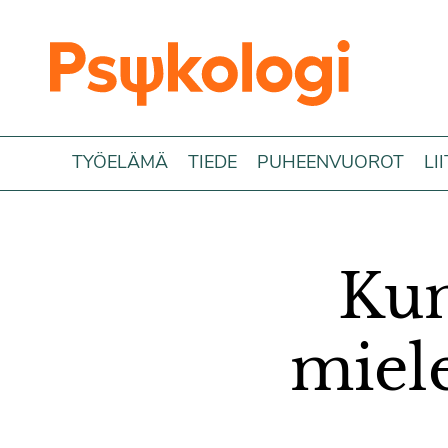
Siirry sisältöön
TYÖELÄMÄ
TIEDE
PUHEENVUOROT
LI
Kun
miel