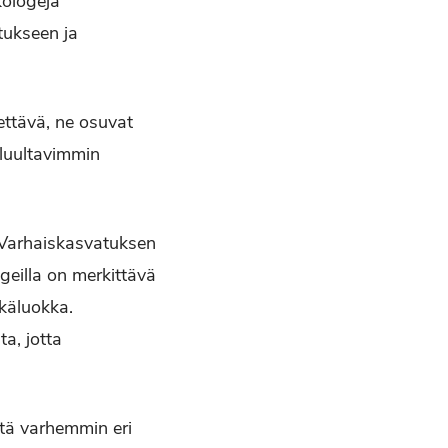
kologeja
tukseen ja
ettävä, ne osuvat
 luultavimmin
. Varhaiskasvatuksen
geilla on merkittävä
ikäluokka.
a, jotta
itä varhemmin eri