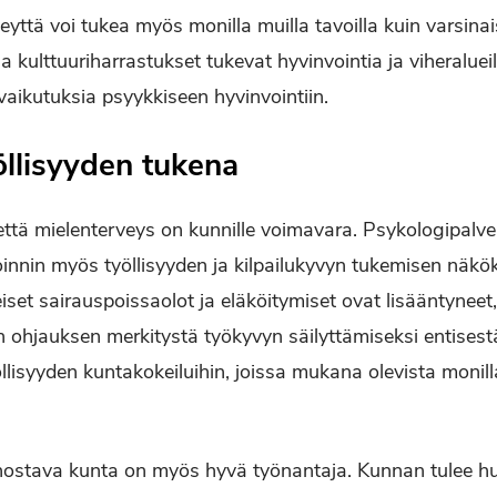
ttä voi tukea myös monilla muilla tavoilla kuin varsinaisi
ja kulttuuriharrastukset tukevat hyvinvointia ja viheralueill
a vaikutuksia psyykkiseen hyvinvointiin.
öllisyyden tukena
tä mielenterveys on kunnille voimavara. Psykologipalvelu
voinnin myös työllisyyden ja kilpailukyvyn tukemisen näkö
iset sairauspoissaolot ja eläköitymiset ovat lisääntyneet
ohjauksen merkitystä työkyvyn säilyttämiseksi entisest
lisyyden kuntakokeiluihin, joissa mukana olevista monill
nostava kunta on myös hyvä työnantaja. Kunnan tulee hu