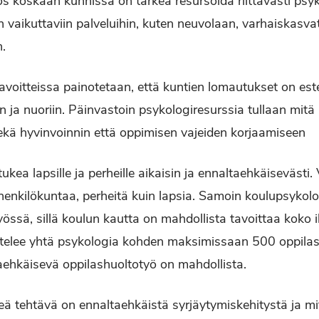
jos koskaan kunnissa on tärkeä resursoida riittävästi psy
n vaikuttaviin palveluihin, kuten neuvolaan, varhaiskasva
n.
tavoitteissa painotetaan, että kuntien lomautukset on est
in ja nuoriin. Päinvastoin psykologiresurssia tullaan mitä
ekä hyvinvoinnin että oppimisen vajeiden korjaamiseen
kea lapsille ja perheille aikaisin ja ennaltaehkäisevästi
 henkilökuntaa, perheitä kuin lapsia. Samoin koulupsykolo
össä, sillä koulun kautta on mahdollista tavoittaa koko 
ittelee yhtä psykologia kohden maksimissaan 500 oppilast
ehkäisevä oppilashuoltotyö on mahdollista.
eä tehtävä on ennaltaehkäistä syrjäytymiskehitystä ja m