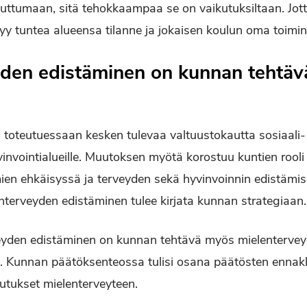
uttumaan, sitä tehokkaampaa se on vaikutuksiltaan. Jott
yy tuntea alueensa tilanne ja jokaisen koulun oma toimint
den edistäminen on kunnan tehtäv
ä toteutuessaan kesken tulevaa valtuustokautta sosiaali- 
invointialueille. Muutoksen myötä korostuu kuntien rooli 
en ehkäisyssä ja terveyden sekä hyvinvoinnin edistämise
enterveyden edistäminen tulee kirjata kunnan strategiaa
veyden edistäminen on kunnan tehtävä myös mielentervey
a. Kunnan päätöksenteossa tulisi osana päätösten ennakk
utukset mielenterveyteen.