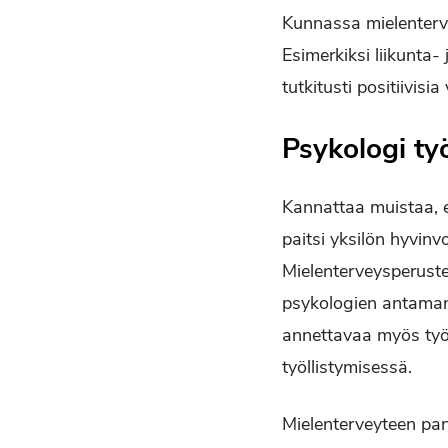
Kunnassa mielentervey
Esimerkiksi liikunta- 
tutkitusti positiivisi
Psykologi ty
Kannattaa muistaa, et
paitsi yksilön hyvin
Mielenterveysperuste
psykologien antaman 
annettavaa myös työl
työllistymisessä.
Mielenterveyteen pa