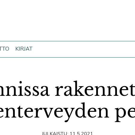
ITTO
KIRJAT
nissa rakenne
enterveyden pe
JULKAISTU:
11.5.2021