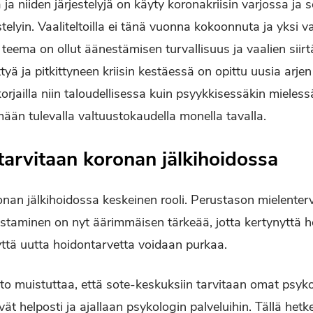
 ja niiden järjestelyjä on käyty koronakriisin varjossa ja 
stelyin. Vaaliteltoilla ei tänä vuonna kokoonnuta ja yksi va
teema on ollut äänestämisen turvallisuus ja vaalien siirt
tyä ja pitkittyneen kriisin kestäessä on opittu uusia arje
korjailla niin taloudellisessa kuin psyykkisessäkin mieless
mään tulevalla valtuustokaudella monella tavalla.
tarvitaan koronan jälkihoidossa
onan jälkihoidossa keskeinen rooli. Perustason mielenter
staminen on nyt äärimmäisen tärkeää, jotta kertynyttä h
yttä uutta hoidontarvetta voidaan purkaa.
o muistuttaa, että sote-keskuksiin tarvitaan omat psykolo
ät helposti ja ajallaan psykologin palveluihin. Tällä hetke