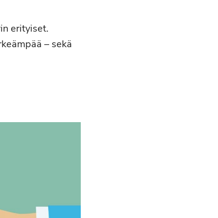
n erityiset.
ärkeämpää – sekä