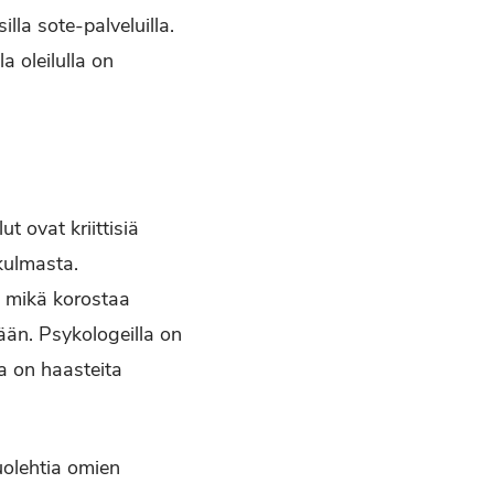
lla sote-palveluilla.
a oleilulla on
t ovat kriittisiä
kulmasta.
, mikä korostaa
ään. Psykologeilla on
a on haasteita
olehtia omien