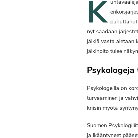
K
untavaaleja
erikoisjärje
puhuttanut 
nyt saadaan järjestet
jälkiä vasta aletaan 
jälkihoito tulee näky
Psykologeja 
Psykologeilla on kor
turvaaminen ja vahvi
kriisin myötä syntyn
Suomen Psykologiliitt
ja ikääntyneet pääsev