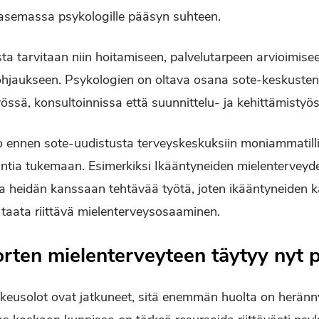
 asemassa psykologille pääsyn suhteen.
a tarvitaan niin hoitamiseen, palvelutarpeen arvioimise
ohjaukseen. Psykologien on oltava osana sote-keskusten
yössä, konsultoinnissa että suunnittelu- ja kehittämistyö
 jo ennen sote-uudistusta terveyskeskuksiin moniammatill
intia tukemaan. Esimerkiksi Ikääntyneiden mielentervey
a heidän kanssaan tehtävää työtä, joten ikääntyneiden 
ee taata riittävä mielenterveysosaaminen.
orten mielenterveyteen täytyy nyt 
eusolot ovat jatkuneet, sitä enemmän huolta on heränny