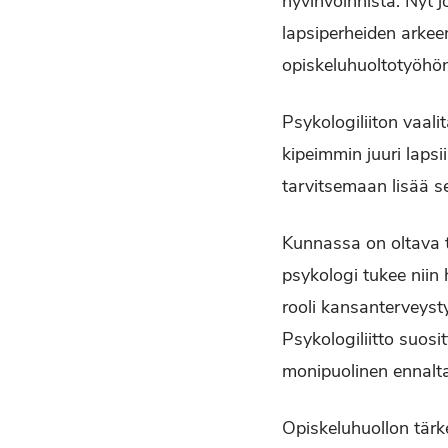
hyvinvoinnista. Nyt 
lapsiperheiden arkee
opiskeluhuoltotyöhö
Psykologiliiton vaali
kipeimmin juuri lapsi
tarvitsemaan lisää s
Kunnassa on oltava tu
psykologi tukee niin
rooli kansanterveysty
Psykologiliitto suos
monipuolinen ennalta
Opiskeluhuollon tärk