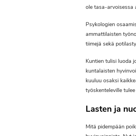
ole tasa-arvoisessa
Psykologien osaamist
ammattilaisten työn
tiimejä sekä potilast
Kuntien tulisi luoda
kuntalaisten hyvinvo
kuuluu osaksi kaikke
työskenteleville tul
Lasten ja nu
Mitä pidempään poikk