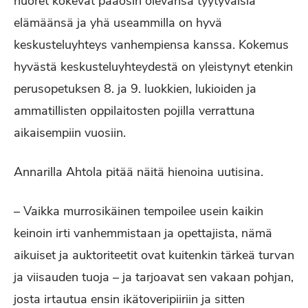
nuoret kokevat pääosin olevansa tyytyväisiä
elämäänsä ja yhä useammilla on hyvä
keskusteluyhteys vanhempiensa kanssa. Kokemus
hyvästä keskusteluyhteydestä on yleistynyt etenkin
perusopetuksen 8. ja 9. luokkien, lukioiden ja
ammatillisten oppilaitosten pojilla verrattuna
aikaisempiin vuosiin.
Annarilla Ahtola pitää näitä hienoina uutisina.
– Vaikka murrosikäinen tempoilee usein kaikin
keinoin irti vanhemmistaan ja opettajista, nämä
aikuiset ja auktoriteetit ovat kuitenkin tärkeä turvan
ja viisauden tuoja – ja tarjoavat sen vakaan pohjan,
josta irtautua ensin ikätoveripiiriin ja sitten