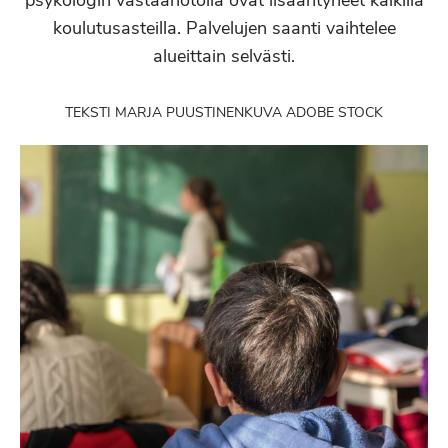
psykologin vastaanotolla ovat lisääntyneet kaikilla
koulutusasteilla. Palvelujen saanti vaihtelee
alueittain selvästi.
TEKSTI MARJA PUUSTINEN
KUVA ADOBE STOCK