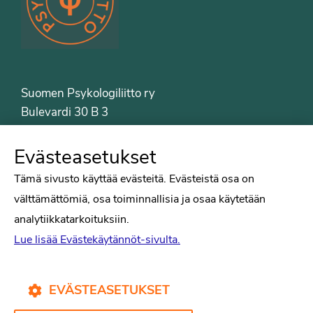
Suomen Psykologiliitto ry
Bulevardi 30 B 3
00120 Helsinki
Puh. 09-6122 9122
Evästeasetukset
Psykologiliiton sivut
Tämä sivusto käyttää evästeitä. Evästeistä osa on
välttämättömiä, osa toiminnallisia ja osaa käytetään
Työelämä
analytiikkatarkoituksiin.
Tiede
Lue lisää Evästekäytännöt-sivulta.
Puheenvuorot
Liitto
Kirjat
EVÄSTEASETUKSET