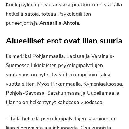
Koulupsykologin vakansseja puuttuu kunnista tällä
hetkellä satoja, toteaa Psykologiliiton
puheenjohtaja
Annarilla Ahtola
.
Alueelliset erot ovat liian suuria
Esimerkiksi Pohjanmaalla, Lapissa ja Varsinais-
Suomessa lukiolaisten psykologipalvelujen
saatavuus on nyt selvästi heikompi kuin kaksi
vuotta sitten. Myös Pirkanmaalla, Kymenlaaksossa,
Pohjois-Savossa, Satakunnassa ja Uudellamaalla
tilanne on heikentynyt kahdessa vuodessa.
– Tällä hetkellä psykologipalvelujen saaminen on
liian riippuvaista asuinkunnasta. Osa kunnista