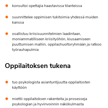
konsultoi opettajia haastavissa tilanteissa
suunnittelee oppimisen tukitoimia yhdessä muiden
kanssa
osallistuu kriisisuunnitelmien laadintaan,
moniammatilliseen kriisityöhön, kiusaamiseen
puuttumisen malliin, oppilashuoltoryhmään ja ratkoo
työrauhapulmia
Oppilaitoksen tukena
tuo psykologista asiantuntijuutta oppilaitosten
käyttöön
miettii oppilaitoksen rakenteita ja prosesseja
psykologian ja hyvinvoinnin näkökulmasta