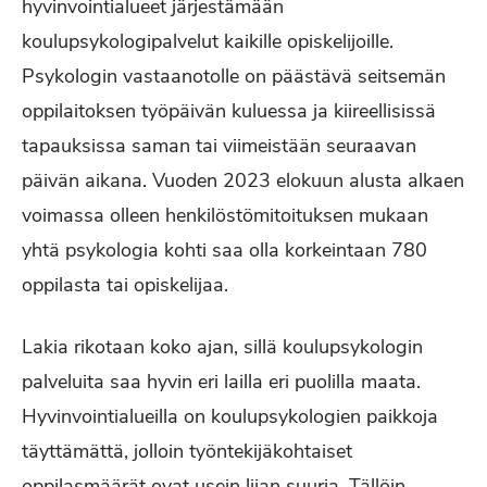
hyvinvointialueet järjestämään
koulupsykologipalvelut kaikille opiskelijoille.
Psykologin vastaanotolle on päästävä seitsemän
oppilaitoksen työpäivän kuluessa ja kiireellisissä
tapauksissa saman tai viimeistään seuraavan
päivän aikana. Vuoden 2023 elokuun alusta alkaen
voimassa olleen henkilöstömitoituksen mukaan
yhtä psykologia kohti saa olla korkeintaan 780
oppilasta tai opiskelijaa.
Lakia rikotaan koko ajan, sillä koulupsykologin
palveluita saa hyvin eri lailla eri puolilla maata.
Hyvinvointialueilla on koulupsykologien paikkoja
täyttämättä, jolloin työntekijäkohtaiset
oppilasmäärät ovat usein liian suuria. Tällöin