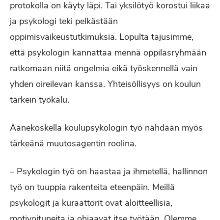
protokolla on käyty läpi. Tai yksilötyö korostui liikaa
ja psykologi teki pelkästään
oppimisvaikeustutkimuksia. Lopulta tajusimme,
että psykologin kannattaa mennä oppilasryhmään
ratkomaan niitä ongelmia eikä työskennellä vain
yhden oireilevan kanssa. Yhteisöllisyys on koulun
tärkein työkalu.
Äänekoskella koulupsykologin työ nähdään myös
tärkeänä muutosagentin roolina.
– Psykologin työ on haastaa ja ihmetellä, hallinnon
työ on tuuppia rakenteita eteenpäin. Meillä
psykologit ja kuraattorit ovat aloitteellisia,
motivoituneita ja ohjaavat itse työtään. Olemme