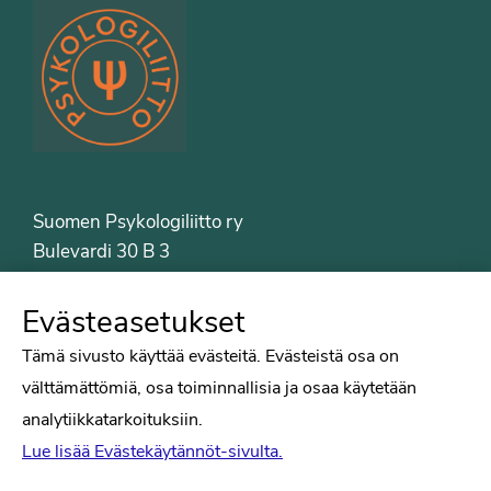
Suomen Psykologiliitto ry
Bulevardi 30 B 3
00120 Helsinki
Puh. 09-6122 9122
Evästeasetukset
Psykologiliiton sivut
Tämä sivusto käyttää evästeitä. Evästeistä osa on
välttämättömiä, osa toiminnallisia ja osaa käytetään
Työelämä
analytiikkatarkoituksiin.
Tiede
Lue lisää Evästekäytännöt-sivulta.
Puheenvuorot