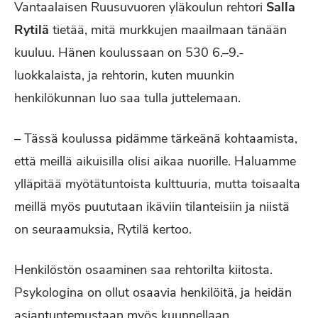
Vantaalaisen Ruusuvuoren yläkoulun rehtori
Salla
Rytilä
tietää, mitä murkkujen maailmaan tänään
kuuluu. Hänen koulussaan on 530 6.–9.-
luokkalaista, ja rehtorin, kuten muunkin
henkilökunnan luo saa tulla juttelemaan.
– Tässä koulussa pidämme tärkeänä kohtaamista,
että meillä aikuisilla olisi aikaa nuorille. Haluamme
ylläpitää myötätuntoista kulttuuria, mutta toisaalta
meillä myös puututaan ikäviin tilanteisiin ja niistä
on seuraamuksia, Rytilä kertoo.
Henkilöstön osaaminen saa rehtorilta kiitosta.
Psykologina on ollut osaavia henkilöitä, ja heidän
asiantuntemustaan myös kuunnellaan.