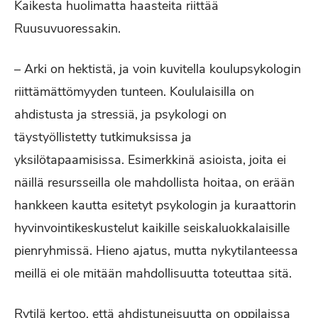
Kaikesta huolimatta haasteita riittää
Ruusuvuoressakin.
– Arki on hektistä, ja voin kuvitella koulupsykologin
riittämättömyyden tunteen. Koululaisilla on
ahdistusta ja stressiä, ja psykologi on
täystyöllistetty tutkimuksissa ja
yksilötapaamisissa. Esimerkkinä asioista, joita ei
näillä resursseilla ole mahdollista hoitaa, on erään
hankkeen kautta esitetyt psykologin ja kuraattorin
hyvinvointikeskustelut kaikille seiskaluokkalaisille
pienryhmissä. Hieno ajatus, mutta nykytilanteessa
meillä ei ole mitään mahdollisuutta toteuttaa sitä.
Rytilä kertoo, että ahdistuneisuutta on oppilaissa