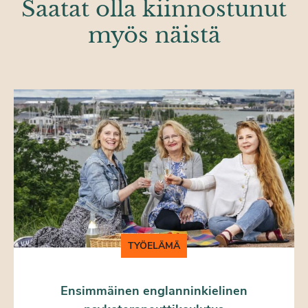
Saatat olla kiinnostunut
myös näistä
TYÖELÄMÄ
Ensimmäinen englanninkielinen