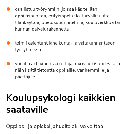
osallistuu työryhmiin, joissa käsitellään
oppilashuoltoa, erityisopetusta, turvallisuutta,
tilankäyttöä, opetussuunnitelmia, kouluverkkoa tai
kunnan palvelurakennetta
toimii asiantuntijana kunta- ja valtakunnantason
työryhmissä
voi olla aktiivinen vaikuttaja myös julkisuudessa ja
näin lisätä tietoutta oppilaille, vanhemmille ja
päättäjille
Koulupsykologi kaikkien
saataville
Oppilas- ja opiskelijahuoltolaki velvoittaa