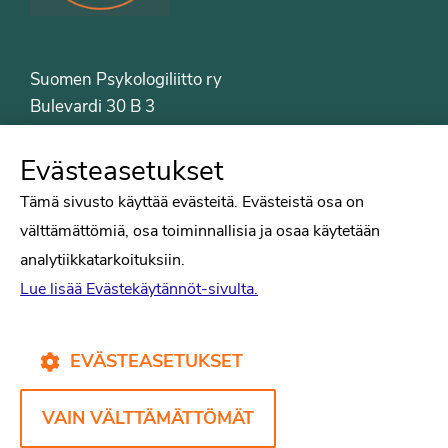
Suomen Psykologiliitto ry
Bulevardi 30 B 3
00120 Helsinki
Puh. 09-6122 9122
Evästeasetukset
Psykologiliiton sivut
Tämä sivusto käyttää evästeitä. Evästeistä osa on
välttämättömiä, osa toiminnallisia ja osaa käytetään
Työelämä
analytiikkatarkoituksiin.
Tiede
Lue lisää Evästekäytännöt-sivulta.
Puheenvuorot
Liitto
Kirjat
EVÄSTEASETUKSET
Yhteystiedot
VAIN VÄLTTÄMÄTTÖMÄT
Psykologiliiton verkkosivut