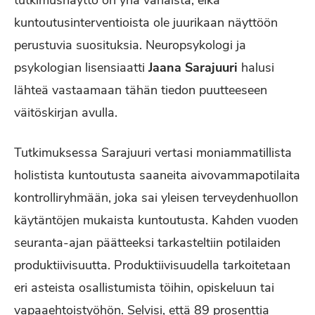
tutkimusnäyttö on yhä vähäistä, eikä
kuntoutusinterventioista ole juurikaan näyttöön
perustuvia suosituksia. Neuropsykologi ja
psykologian lisensiaatti
Jaana Sarajuuri
halusi
lähteä vastaamaan tähän tiedon puutteeseen
väitöskirjan avulla.
Tutkimuksessa Sarajuuri vertasi moniammatillista
holistista kuntoutusta saaneita aivovammapotilaita
kontrolliryhmään, joka sai yleisen terveydenhuollon
käytäntöjen mukaista kuntoutusta. Kahden vuoden
seuranta-ajan päätteeksi tarkasteltiin potilaiden
produktiivisuutta. Produktiivisuudella tarkoitetaan
eri asteista osallistumista töihin, opiskeluun tai
vapaaehtoistyöhön. Selvisi, että 89 prosenttia