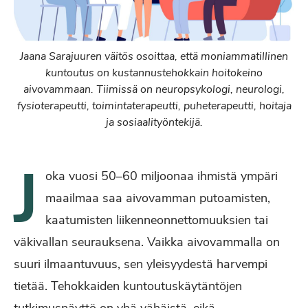
Jaana Sarajuuren väitös osoittaa, että moniammatillinen
kuntoutus on kustannustehokkain hoitokeino
aivovammaan. Tiimissä on neuropsykologi, neurologi,
fysioterapeutti, toimintaterapeutti, puheterapeutti, hoitaja
ja sosiaalityöntekijä.
J
oka vuosi 50–60 miljoonaa ihmistä ympäri
maailmaa saa aivovamman putoamisten,
kaatumisten liikenneonnettomuuksien tai
väkivallan seurauksena. Vaikka aivovammalla on
suuri ilmaantuvuus, sen yleisyydestä harvempi
tietää. Tehokkaiden kuntoutuskäytäntöjen