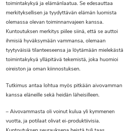
toimintakykyä ja elämänlaatua. Se edesauttaa
merkityksellisen ja tyydyttävän elämän luomista
olemassa olevan toiminnanvajeen kanssa.
Kuntoutuksen merkitys piilee siinä, että se auttoi
ihmisiä hyväksymään vammansa, olemaan
tyytyväisiä tilanteeseensa ja löytämään mielekästä
toimintakykyä ylläpitävä tekemistä, joka huomioi
oireiston ja oman kiinnostuksen.
Tutkimus antaa lohtua myös pitkään aivovamman
kanssa eläneille sekä heidän läheisilleen.
– Aivovammasta oli voinut kulua yli kymmenen
vuotta, ja potilaat olivat ei-produktiivisia.
Kuntoutuksen seurauksena heistä tuli taas