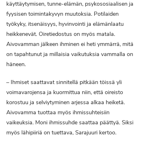
käyttäytymisen, tunne-elämän, psykososiaalisen ja
fyysisen toimintakyvyn muutoksia. Potilaiden
työkyky, itsenäisyys, hyvinvointi ja elämänlaatu
heikkenevät. Oiretiedostus on myös matala.
Aivovamman jälkeen ihminen ei heti ymmärrä, mitä
on tapahtunut ja millaisia vaikutuksia vammalla on
häneen.
– Ihmiset saattavat sinnitellä pitkään töissä yli
voimavarojensa ja kuormittua niin, että oireisto
korostuu ja selviytyminen arjessa alkaa heiketä.
Aivovamma tuottaa myös ihmissuhteisiin
vaikeuksia. Moni ihmissuhde saattaa päättyä. Siksi
myös lähipiiriä on tuettava, Sarajuuri kertoo.