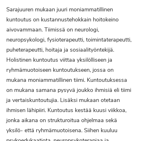
Sarajuuren mukaan juuri moniammatillinen
kuntoutus on kustannustehokkain hoitokeino
aivovammaan. Tiimissä on neurologi,
neuropsykologi, fysioterapeutti, toimintaterapeutti,
puheterapeutti, hoitaja ja sosiaalityöntekijä.
Holistinen kuntoutus viittaa yksilölliseen ja
ryhmämuotoiseen kuntoutukseen, jossa on
mukana moniammatillinen tiimi. Kuntoutuksessa
on mukana samana pysyvä joukko ihmisiä eli tiimi
ja vertaiskuntoutujia. Lisäksi mukaan otetaan
ihmisen lähipiiri. Kuntoutus kestää kuusi viikkoa,
jonka aikana on strukturoitua ohjelmaa sekä
yksilö- että ryhmämuotoisena. Siihen kuuluu
psykoedukaatiota, neuropsykoterapiaa ja