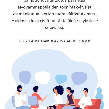
painottunut kuntoutus parantaa
aivovammapotilaiden toimintakykyä ja
elämänlaatua, kertoo tuore väitöstutkimus.
Hoidossa keskeistä on räätälöidä se yksilölle
sopivaksi.
TEKSTI ANNE HAIKOLA
KUVA ADOBE STOCK