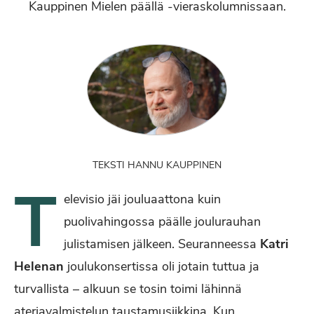
Kauppinen Mielen päällä -vieraskolumnissaan.
TEKSTI HANNU KAUPPINEN
T
elevisio jäi jouluaattona kuin
puolivahingossa päälle joulurauhan
julistamisen jälkeen. Seuranneessa
Katri
Helenan
joulukonsertissa oli jotain tuttua ja
turvallista – alkuun se tosin toimi lähinnä
ateriavalmistelun taustamusiikkina. Kun