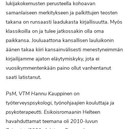
lukijakokemusten perusteella kohoavan
samanlaiseen merkitykseen ja palkittujen teosten
takana on runsaasti laadukasta kirjallisuutta. Myös
klassikoilla on ja tulee jatkossakin olla oma
paikkansa. Jouluaattona kansallisen lauluikonin
äänen takaa kiiri kansainvälisesti menestyneimmän
kirjailijamme ajaton eläytymiskyky, jota ei
vuosikymmentenkään paino ollut vanhentanut
saati latistanut.
PsM, VTM Hannu Kauppinen on
työterveyspsykologi, työnohjaajien kouluttaja ja
psykoterapeutti. Esikoisromaanin
Helteen
havahduttamat
teemana oli 2010-luvun