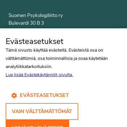
Suomen Psykologiliitto ry
Bulevardi 30 B 3
00120 Helsinki
Puh. 09-6122 9122
Evästeasetukset
Psykologiliiton sivut
Tämä sivusto käyttää evästeitä. Evästeistä osa on
välttämättömiä, osa toiminnallisia ja osaa käytetään
Työelämä
analytiikkatarkoituksiin.
Tiede
Lue lisää Evästekäytännöt-sivulta.
Puheenvuorot
Liitto
Kirjat
EVÄSTEASETUKSET
Yhteystiedot
VAIN VÄLTTÄMÄTTÖMÄT
Psykologiliiton verkkosivut
Evästekäytännöt