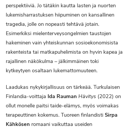
perspektiiviä. Jo tätäkin kautta lasten ja nuorten
lukemisharrastuksen hiipuminen on kansallinen
tragedia, jolle on nopeasti tehtävä jotain.
Esimerkiksi mielenterveysongelmien taustojen
hakeminen vain yhteiskunnan sosioekonomisista
rakenteista tai matkapuhelimista on hyvin kapea ja
rajallinen näkökulma – jälkimmäinen toki
kytkeytyen osaltaan lukemattomuuteen.
Laadukas nykykirjallisuus on tärkeää. Turkulaisen
Finlandia-voittaja
Ida Rauman
Hävitys
(2022) on
ollut monelle paitsi taide-elämys, myös voimakas
terapeuttinen kokemus. Tuoreen finlandisti
Sirpa
Kähkösen
romaani vaikuttaa useiden