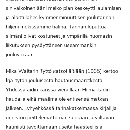
sinivalkoinen ääni melko pian keskeytti laulamisen
ja aloitti lähes kymmenminuuttisen joulutarinan,
hiljeni mökissämme hälinä. Tarinan loputtua
silmäni olivat kostuneet ja ympärillä huomasin
liikutuksen pysäyttäneen useammankin
jouluvieraan.
Mika Waltarin
Tyttö katsoi äitiään
(1935) kertoo
Irja-tytön jouluisesta hautausmaaretkestä.
Yhdessä äidin kanssa vieraillaan Hilma-tädin
haudalla eikä maailma ole entisensä matkan
jälkeen. Lyhyehkössä tarinakatkelmassa kirjailija
onnistuu peittelemättömän suoraan ja viiltävän
kauniisti tavoittamaan useita haasteellisia