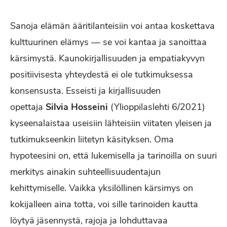
Sanoja elämän ääritilanteisiin voi antaa koskettava
kulttuurinen elämys — se voi kantaa ja sanoittaa
kärsimystä. Kaunokirjallisuuden ja empatiakyvyn
positiivisesta yhteydestä ei ole tutkimuksessa
konsensusta. Esseisti ja kirjallisuuden
opettaja
Silvia Hosseini
(Ylioppilaslehti 6/2021)
kyseenalaistaa useisiin lähteisiin viitaten yleisen ja
tutkimukseenkin liitetyn käsityksen. Oma
hypoteesini on, että lukemisella ja tarinoilla on suuri
merkitys ainakin suhteellisuudentajun
kehittymiselle. Vaikka yksilöllinen kärsimys on
kokijalleen aina totta, voi sille tarinoiden kautta
löytyä jäsennystä, rajoja ja lohduttavaa