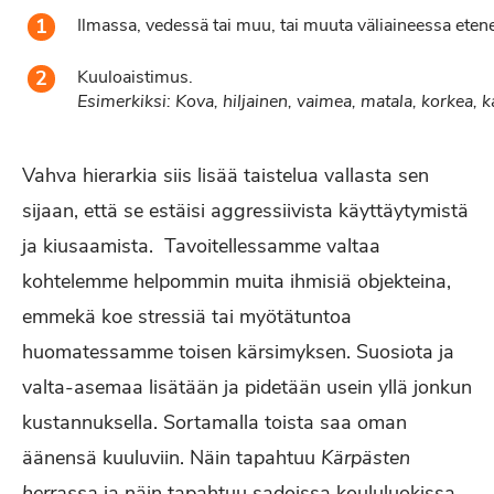
Ilmassa, vedessä tai muu, tai muuta väliaineessa eten
Kuuloaistimus.
Esimerkiksi:
Kova,
hiljainen,
vaimea,
matala,
korkea,
k
Vahva hierarkia siis lisää taistelua vallasta sen
sijaan, että se estäisi aggressiivista käyttäytymistä
ja kiusaamista. Tavoitellessamme valtaa
kohtelemme helpommin muita ihmisiä objekteina,
emmekä koe stressiä tai myötätuntoa
huomatessamme toisen kärsimyksen. Suosiota ja
valta-asemaa lisätään ja pidetään usein yllä jonkun
kustannuksella. Sortamalla toista saa oman
äänensä kuuluviin. Näin tapahtuu
Kärpästen
herrassa
ja näin tapahtuu sadoissa koululuokissa.