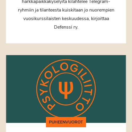
harkkapaikkakyselyitä kilahtelee Telegram-
ryhmiin ja tilanteesta kuiskitaan jo nuorempien
vuosikurssilaisten keskuudessa, kirjoittaa
Defenssi ry.
PUHEENVUOROT