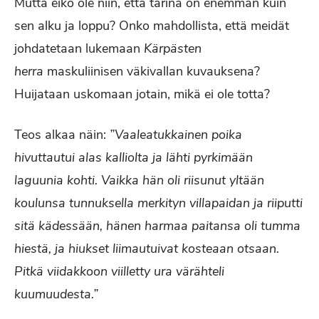
Mutta eikö ole niin, että tarina on enemmän kuin
sen alku ja loppu? Onko mahdollista, että meidät
johdatetaan lukemaan
Kärpästen
herra
maskuliinisen väkivallan kuvauksena?
Huijataan uskomaan jotain, mikä ei ole totta?
Teos alkaa näin:
”Vaaleatukkainen poika
hivuttautui alas kalliolta ja lähti pyrkimään
laguunia kohti. Vaikka hän oli riisunut yltään
koulunsa tunnuksella merkityn villapaidan ja riiputti
sitä kädessään, hänen harmaa paitansa oli tumma
hiestä, ja hiukset liimautuivat kosteaan otsaan.
Pitkä viidakkoon viilletty ura värähteli
kuumuudesta.”