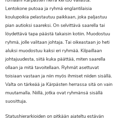
romaani
Kärpästen herra
kertoo vallasta.
Lentokone putoaa ja ryhmä englantilaisia
koulupoikia pelastautuu paikkaan, joka paljastuu
pian autioksi saareksi. On selvittävä saarella tai
löydettävä tapa päästä takaisin kotiin. Muodostuu
ryhmä, jolle valitaan johtaja. Tai oikeastaan jo heti
aluksi muodostuu kaksi eri ryhmää. Kilpaillaan
johtajuudesta, siitä kuka päättää, miten saarella
ollaan ja mitä tavoitellaan. Ryhmät asettuvat
toisiaan vastaan ja niin myös ihmiset niiden sisällä.
Valta on tärkeää ja
Kärpästen herrassa
sitä on vain
muutamalla. Niillä, jotka ovat ryhmänsä sisällä
suosittuja.
Statushierarkioiden on pitkään ajateltu estävän