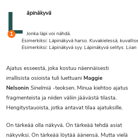
l
äpinäkyvä
Jonka läpi voi nähdä.
Esimerkiksi:
Läpinäkyvä
harso.
Kuvakielessä,
kuvallise
Esimerkiksi:
Läpinäkyvä
syy.
Läpinäkyvä
selitys.
Liian
Ajatus esseestä, joka kostuu näennäisesti
irrallisista osioista tuli luettuani
Maggie
Nelsonin
Sinelmiä
-teoksen. Minua kiehtoo ajatus
fragmenteista ja niiden väliin jäävästä tilasta.
Hengitystauoista, jotka antavat tilaa ajatuksille.
On tärkeää olla näkyvä. On tärkeää tehdä asiat
näkyviksi. On tärkeää löytää äänensä. Mutta vielä