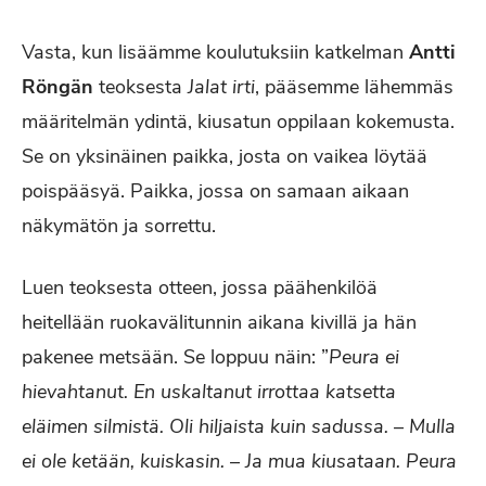
Vasta, kun lisäämme koulutuksiin katkelman
Antti
Röngän
teoksesta
Jalat irti
, pääsemme lähemmäs
määritelmän ydintä, kiusatun oppilaan kokemusta.
Se on yksinäinen paikka, josta on vaikea löytää
poispääsyä. Paikka, jossa on samaan aikaan
näkymätön ja sorrettu.
Luen teoksesta otteen, jossa päähenkilöä
heitellään ruokavälitunnin aikana kivillä ja hän
pakenee metsään. Se loppuu näin: ”
Peura ei
hievahtanut. En uskaltanut irrottaa katsetta
eläimen silmistä. Oli hiljaista kuin sadussa. – Mulla
ei ole ketään, kuiskasin. – Ja mua kiusataan. Peura