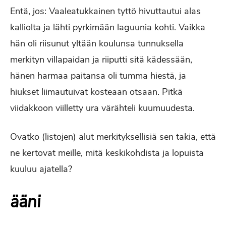
Entä, jos: Vaaleatukkainen tyttö hivuttautui alas
kalliolta ja lähti pyrkimään laguunia kohti. Vaikka
hän oli riisunut yltään koulunsa tunnuksella
merkityn villapaidan ja riiputti sitä kädessään,
hänen harmaa paitansa oli tumma hiestä, ja
hiukset liimautuivat kosteaan otsaan. Pitkä
viidakkoon viilletty ura värähteli kuumuudesta.
Ovatko (listojen) alut merkityksellisiä sen takia, että
ne kertovat meille, mitä keskikohdista ja lopuista
kuuluu ajatella?
ääni