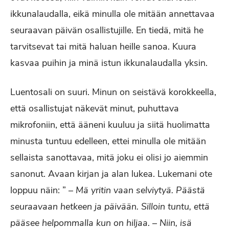
ikkunalaudalla, eikä minulla ole mitään annettavaa
seuraavan päivän osallistujille. En tiedä, mitä he
tarvitsevat tai mitä haluan heille sanoa. Kuura
kasvaa puihin ja minä istun ikkunalaudalla yksin.
Luentosali on suuri. Minun on seistävä korokkeella,
että osallistujat näkevät minut, puhuttava
mikrofoniin, että ääneni kuuluu ja siitä huolimatta
minusta tuntuu edelleen, ettei minulla ole mitään
sellaista sanottavaa, mitä joku ei olisi jo aiemmin
sanonut. Avaan kirjan ja alan lukea. Lukemani ote
loppuu näin: ”
– Mä yritin vaan selviytyä. Päästä
seuraavaan hetkeen ja päivään. Silloin tuntu, että
pääsee helpommalla kun on hiljaa. – Niin, isä