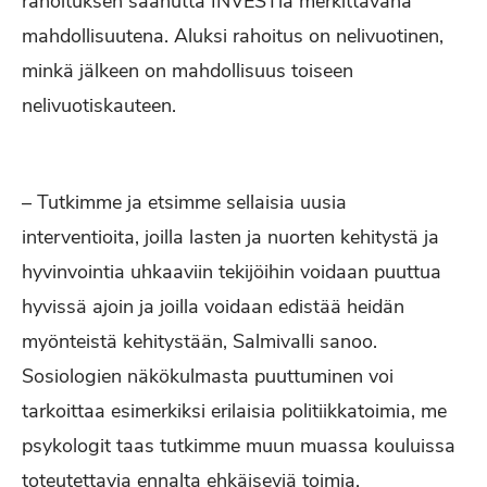
rahoituksen saanutta INVESTiä merkittävänä
mahdollisuutena. Aluksi rahoitus on nelivuotinen,
minkä jälkeen on mahdollisuus toiseen
nelivuotiskauteen.
– Tutkimme ja etsimme sellaisia uusia
interventioita, joilla lasten ja nuorten kehitystä ja
hyvinvointia uhkaaviin tekijöihin voidaan puuttua
hyvissä ajoin ja joilla voidaan edistää heidän
myönteistä kehitystään, Salmivalli sanoo.
Sosiologien näkökulmasta puuttuminen voi
tarkoittaa esimerkiksi erilaisia politiikkatoimia, me
psykologit taas tutkimme muun muassa kouluissa
toteutettavia ennalta ehkäiseviä toimia.