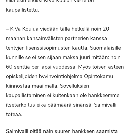
sillä esimerkiksi KiVa Koulun vienti on
kaupallistettu.
– KiVa Koulua viedään tällä hetkellä noin 20
maahan kansainvälisten partnerien kanssa
tehtyjen lisenssisopimusten kautta. Suomalaisille
kunnille se ei sen sijaan maksa juuri mitään: noin
60 senttiä per lapsi vuodessa. Myös toisen asteen
opiskelijoiden hyvinvointiohjelma Opintokamu
kiinnostaa maailmalla. Sovelluksien
kaupallistaminen ei kuitenkaan ole hankkeemme
itsetarkoitus eikä päämäärä sinänsä, Salmivalli
toteaa.
Salmivalli pitää näin suuren hankkeen saamista