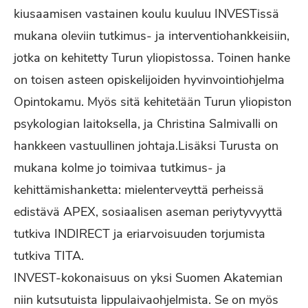
kiusaamisen vastainen koulu kuuluu INVESTissä
mukana oleviin tutkimus- ja interventiohankkeisiin,
jotka on kehitetty Turun yliopistossa. Toinen hanke
on toisen asteen opiskelijoiden hyvinvointiohjelma
Opintokamu. Myös sitä kehitetään Turun yliopiston
psykologian laitoksella, ja Christina Salmivalli on
hankkeen vastuullinen johtaja.Lisäksi Turusta on
mukana kolme jo toimivaa tutkimus- ja
kehittämishanketta: mielenterveyttä perheissä
edistävä APEX, sosiaalisen aseman periytyvyyttä
tutkiva INDIRECT ja eriarvoisuuden torjumista
tutkiva TITA.
INVEST-kokonaisuus on yksi Suomen Akatemian
niin kutsutuista lippulaivaohjelmista. Se on myös