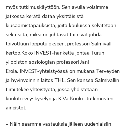
myös tutkimuskäyttöön. Sen avulla voisimme
jatkossa kerätä dataa yksittäisistä
kiusaamistapauksista, joita kouluissa selvitetään
sekä siitä, miksi ne johtavat tai eivät johda
toivottuun lopputulokseen, professori Salmivalli
kertoo.Koko INVEST-hanketta johtaa Turun
yliopiston sosiologian professori Jani
Erola
.
INVEST-yhteistyössä on mukana Terveyden
ja hyvinvoinnin laitos THL. Sen kanssa Salmivallin
tiimi tekee yhteistyötä, jossa yhdistetään
kouluterveyskyselyn ja KiVa Koulu -tutkimusten
aineistot.
– Näin saamme vastauksia jälleen uudenlaisiin