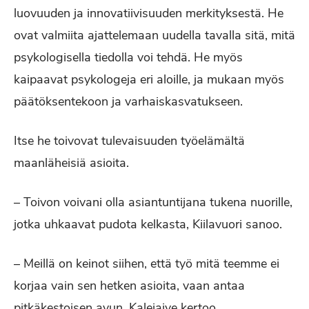
luovuuden ja innovatiivisuuden merkityksestä. He
ovat valmiita ajattelemaan uudella tavalla sitä, mitä
psykologisella tiedolla voi tehdä. He myös
kaipaavat psykologeja eri aloille, ja mukaan myös
päätöksentekoon ja varhaiskasvatukseen.
Itse he toivovat tulevaisuuden työelämältä
maanläheisiä asioita.
– Toivon voivani olla asiantuntijana tukena nuorille,
jotka uhkaavat pudota kelkasta, Kiilavuori sanoo.
– Meillä on keinot siihen, että työ mitä teemme ei
korjaa vain sen hetken asioita, vaan antaa
pitkäkestoisen avun, Kalejaiye kertoo.