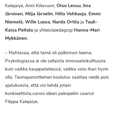
Kalejaiye, Anni Kiilavuori,
Otso Lensu
,
Iina
Järvinen
,
Milja Järvelin
,
Hilla Vehkaoja
,
Emmi
Niemelä
,
Wille Luosa
,
Narda Ortila
ja
Tuuli-
Kaisa Peltola
ja yhteisöpedagogi
Hanna-Mari
Mykkänen
.
– Mahtavaa, että tämä oli palkinnon teema.
Psykologiassa ei ole sellaista innovaatiokulttuuria
kuin vaikka kauppatieteissä, vaikka voisi ihan hyvin
olla. Teoriapainotteinen koulutus saattaa viedä pois
ajatuksesta, että voi tehdä jotain
konkreettista,sanoo idean pakopeliin saanut
Filippa Kalejaiye.