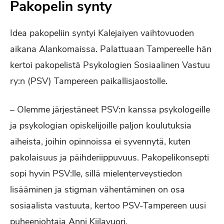
Pakopelin synty
Idea pakopeliin syntyi Kalejaiyen vaihtovuoden
aikana Alankomaissa. Palattuaan Tampereelle hän
kertoi pakopelistä Psykologien Sosiaalinen Vastuu
ry:n (PSV) Tampereen paikallisjaostolle.
– Olemme järjestäneet PSV:n kanssa psykologeille
ja psykologian opiskelijoille paljon koulutuksia
aiheista, joihin opinnoissa ei syvennytä, kuten
pakolaisuus ja päihderiippuvuus. Pakopelikonsepti
sopi hyvin PSV:lle, sillä mielenterveystiedon
lisääminen ja stigman vähentäminen on osa
sosiaalista vastuuta, kertoo PSV-Tampereen uusi
puheenjohtaja Anni Kiilavuori.