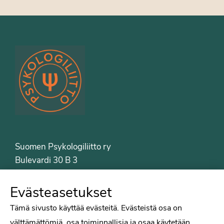
Suomen Psykologiliitto ry
Bulevardi 30 B 3
00120 Helsinki
Puh. 09-6122 9122
Evästeasetukset
Psykologiliiton sivut
Tämä sivusto käyttää evästeitä. Evästeistä osa on
välttämättömiä, osa toiminnallisia ja osaa käytetään