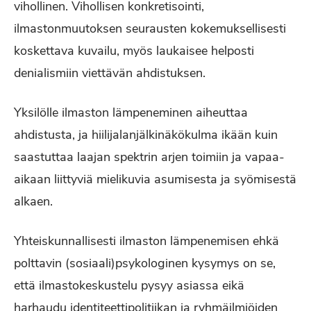
vihollinen. Vihollisen konkretisointi,
ilmastonmuutoksen seurausten kokemuksellisesti
koskettava kuvailu, myös laukaisee helposti
denialismiin viettävän ahdistuksen.
Yksilölle ilmaston lämpeneminen aiheuttaa
ahdistusta, ja hiilijalanjälkinäkökulma ikään kuin
saastuttaa laajan spektrin arjen toimiin ja vapaa-
aikaan liittyviä mielikuvia asumisesta ja syömisestä
alkaen.
Yhteiskunnallisesti ilmaston lämpenemisen ehkä
polttavin (sosiaali)psykologinen kysymys on se,
että ilmastokeskustelu pysyy asiassa eikä
harhaudu identiteettipolitiikan ja ryhmäilmiöiden