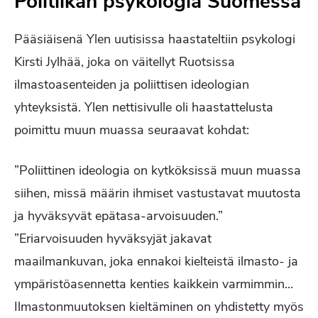
Politiikan psykologia Suomessa
Pääsiäisenä Ylen uutisissa haastateltiin psykologi
Kirsti Jylhää, joka on väitellyt Ruotsissa
ilmastoasenteiden ja poliittisen ideologian
yhteyksistä. Ylen nettisivulle oli haastattelusta
poimittu muun muassa seuraavat kohdat:
”Poliittinen ideologia on kytköksissä muun muassa
siihen, missä määrin ihmiset vastustavat muutosta
ja hyväksyvät epätasa-arvoisuuden.”
”Eriarvoisuuden hyväksyjät jakavat
maailmankuvan, joka ennakoi kielteistä ilmasto- ja
ympäristöasennetta kenties kaikkein varmimmin…
Ilmastonmuutoksen kieltäminen on yhdistetty myös