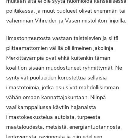
mukaan sitä ei ole syytä huomioida kansallisessa
politiikassa, ja muut puolueet olivat enemmän tai
vähemmän Vihreiden ja Vasemmistoliiton linjoilla.
Ilmastonmuutosta vastaan taistelevien ja siitä
piittaamattomien välillä oli ilmeinen jakolinja.
Merkittävämpiä ovat ehkä kuitenkin tämän
koalition sisään muodostuneet ryhmittymät. Ne
syntyivät puolueiden korostettua sellaisia
ilmastotoimia, jotka osuisivat mahdollisimman
vähän omaan kannattajakuntaan. Niinpä
vaalikamppailussa käytiin hajanaista
ilmastokeskustelua autoista, turpeesta,
maataloudesta, metsistä, energiantuotannosta,
lentoverosta, ravinnosta ja niin edelleen.