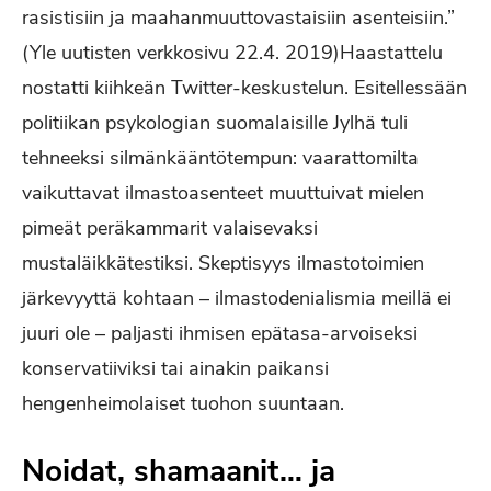
rasistisiin ja maahanmuuttovastaisiin asenteisiin.”
(Yle uutisten verkkosivu 22.4. 2019)Haastattelu
nostatti kiihkeän Twitter-keskustelun. Esitellessään
politiikan psykologian suomalaisille Jylhä tuli
tehneeksi silmänkääntötempun: vaarattomilta
vaikuttavat ilmastoasenteet muuttuivat mielen
pimeät peräkammarit valaisevaksi
mustaläikkätestiksi. Skeptisyys ilmastotoimien
järkevyyttä kohtaan – ilmastodenialismia meillä ei
juuri ole – paljasti ihmisen epätasa-arvoiseksi
konservatiiviksi tai ainakin paikansi
hengenheimolaiset tuohon suuntaan.
Noidat, shamaanit… ja