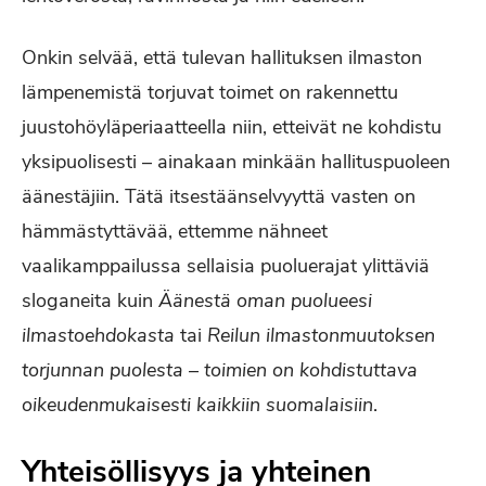
Onkin selvää, että tulevan hallituksen ilmaston
lämpenemistä torjuvat toimet on rakennettu
juustohöyläperiaatteella niin, etteivät ne kohdistu
yksipuolisesti – ainakaan minkään hallituspuoleen
äänestäjiin. Tätä itsestäänselvyyttä vasten on
hämmästyttävää, ettemme nähneet
vaalikamppailussa sellaisia puoluerajat ylittäviä
sloganeita kuin
Äänestä oman puolueesi
ilmastoehdokasta
tai
Reilun ilmastonmuutoksen
torjunnan puolesta – toimien on kohdistuttava
oikeudenmukaisesti kaikkiin suomalaisiin
.
Yhteisöllisyys ja yhteinen