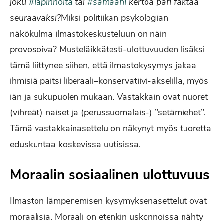
joku
#lapinnoita
tai
#samaani
kertoa pari faktaa
seuraavaksi?
Miksi politiikan psykologian
näkökulma ilmastokeskusteluun on näin
provosoiva? Musteläikkätesti-ulottuvuuden lisäksi
tämä liittynee siihen, että ilmastokysymys jakaa
ihmisiä paitsi liberaali–konservatiivi-akselilla, myös
iän ja sukupuolen mukaan. Vastakkain ovat nuoret
(vihreät) naiset ja (perussuomalais-) ”setämiehet”.
Tämä vastakkainasettelu on näkynyt myös tuoretta
eduskuntaa koskevissa uutisissa.
Moraalin sosiaalinen ulottuvuus
Ilmaston lämpenemisen kysymyksenasettelut ovat
moraalisia. Moraali on etenkin uskonnoissa nähty