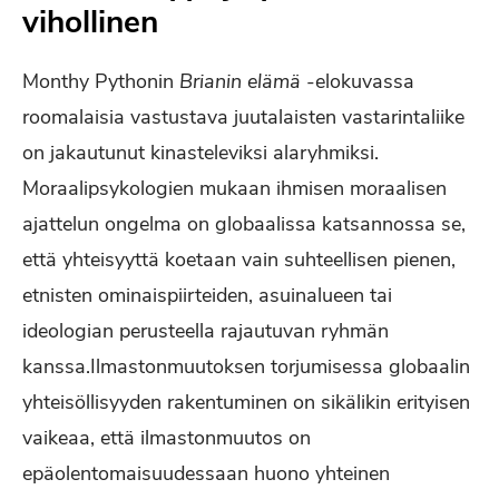
vihollinen
Monthy Pythonin
Brianin elämä
-elokuvassa
roomalaisia vastustava juutalaisten vastarintaliike
on jakautunut kinasteleviksi alaryhmiksi.
Moraalipsykologien mukaan ihmisen moraalisen
ajattelun ongelma on globaalissa katsannossa se,
että yhteisyyttä koetaan vain suhteellisen pienen,
etnisten ominaispiirteiden, asuinalueen tai
ideologian perusteella rajautuvan ryhmän
kanssa.Ilmastonmuutoksen torjumisessa globaalin
yhteisöllisyyden rakentuminen on sikälikin erityisen
vaikeaa, että ilmastonmuutos on
epäolentomaisuudessaan huono yhteinen