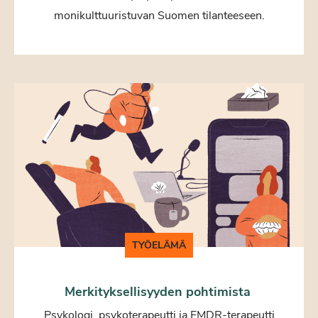
monikulttuuristuvan Suomen tilanteeseen.
TYÖELÄMÄ
Merkityksellisyyden pohtimista
Psykologi, psykoterapeutti ja EMDR-terapeutti