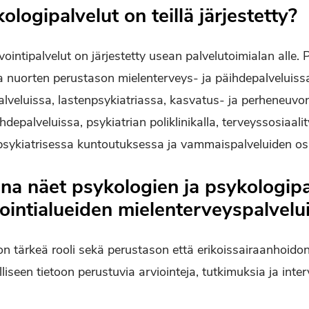
ologipalvelut on teillä järjestetty?
intipalvelut on järjestetty usean palvelutoimialan alle.
ja nuorten perustason mielenterveys- ja päihdepalveluiss
alveluissa, lastenpsykiatriassa, kasvatus- ja perheneuvo
hdepalveluissa, psykiatrian poliklinikalla, terveyssosiaali
, psykiatrisessa kuntoutuksessa ja vammaispalveluiden 
ena näet psykologien ja psykologip
vointialueiden mielenterveyspalvelu
on tärkeä rooli sekä perustason että erikoissairaanhoidon
lliseen tietoon perustuvia arviointeja, tutkimuksia ja inter