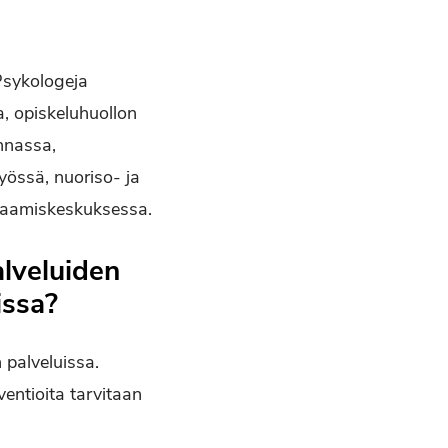
 Psykologeja
a, opiskeluhuollon
nnassa,
työssä, nuoriso- ja
osaamiskeskuksessa.
alveluiden
issa?
 palveluissa.
ventioita tarvitaan