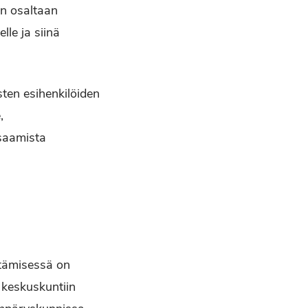
on osaltaan
lle ja siinä
sten esihenkilöiden
,
osaamista
stämisessä on
 keskuskuntiin