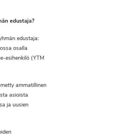
hmän edustaja?
ryhmän edustaja:
lossa osalla
lue-esihenkilö (YTM
nimetty ammatillinen
sta asioista
sa ja uusien
eiden