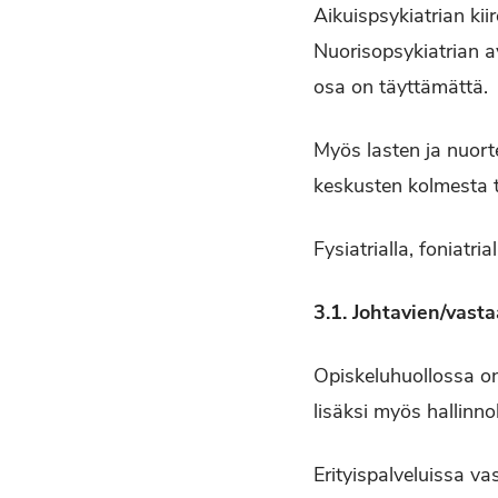
Aikuispsykiatrian ki
Nuorisopsykiatrian a
osa on täyttämättä.
Myös lasten ja nuort
keskusten kolmesta t
Fysiatrialla, foniatr
3.1. Johtavien/vast
Opiskeluhuollossa on 
lisäksi myös hallinn
Erityispalveluissa va