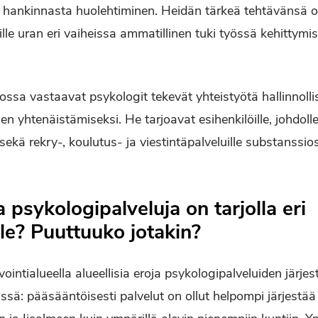
a hankinnasta huolehtiminen. Heidän tärkeä tehtävänsä 
le uran eri vaiheissa ammatillinen tuki työssä kehittymise
ssa vastaavat psykologit tekevät yhteistyötä hallinnolli
n yhtenäistämiseksi. He tarjoavat esihenkilöille, johdolle
 sekä rekry-, koulutus- ja viestintäpalveluille substanssi
a psykologipalveluja on tarjolla eri
le? Puuttuuko jotakin?
intialueella alueellisia eroja psykologipalveluiden järje
ssä: pääsääntöisesti palvelut on ollut helpompi järjestää