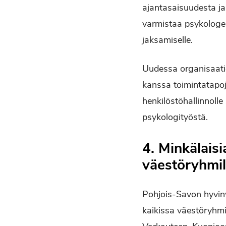
ajantasaisuudesta j
varmistaa psykologeil
jaksamiselle.
Uudessa organisaatio
kanssa toimintatapoje
henkilöstöhallinnolle
psykologityöstä.
4. Minkälaisi
väestöryhmil
Pohjois-Savon hyvinvo
kaikissa väestöryhmi