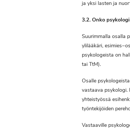
ja yksi lasten ja nuo
3.2. Onko psykolog
Suurimmalla osalla p
ylilääkäri, esimies−o
psykologeista on hall
tai TtM).
Osalle psykologeista,
vastaava psykologi. 
yhteistyössä esihen
työntekijöiden pereh
Vastaaville psykolog