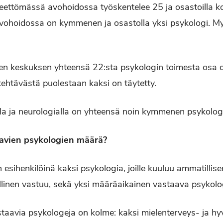
ireettömässä avohoidossa työskentelee 25 ja osastoilla k
vohoidossa on kymmenen ja osastolla yksi psykologi. My
en keskuksen yhteensä 22:sta psykologin toimesta osa o
ehtävästä puolestaan kaksi on täytetty.
ialla ja neurologialla on yhteensä noin kymmenen psykolog
aavien psykologien määrä?
esihenkilöinä kaksi psykologia, joille kuuluu ammatillise
ollinen vastuu, sekä yksi määräaikainen vastaava psykolo
staavia psykologeja on kolme: kaksi mielenterveys- ja hy