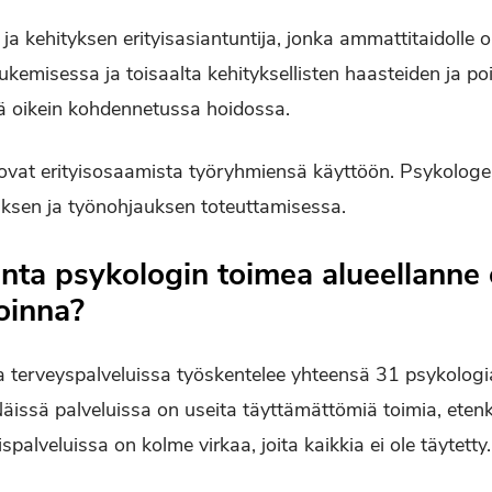
a kehityksen erityisasiantuntija, jonka ammattitaidolle o
ukemisessa ja toisaalta kehityksellisten haasteiden ja p
ä oikein kohdennetussa hoidossa.
uovat erityisosaamista työryhmiensä käyttöön. Psykologei
tuksen ja työnohjauksen toteuttamisessa.
nta psykologin toimea alueellanne
voinna?
ja terveyspalveluissa työskentelee yhteensä 31 psykologi
äissä palveluissa on useita täyttämättömiä toimia, ete
palveluissa on kolme virkaa, joita kaikkia ei ole täytetty.