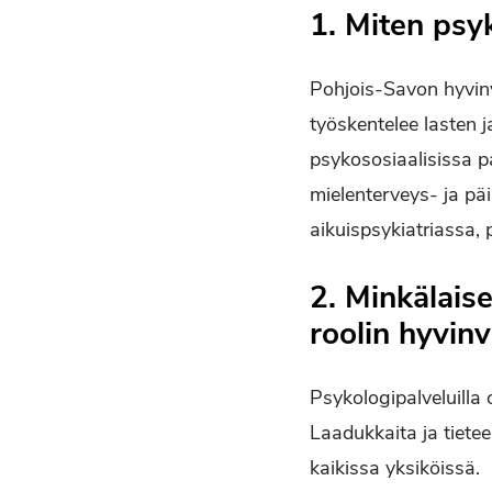
1. Miten psyk
Pohjois-Savon hyvinvo
työskentelee lasten 
psykososiaalisissa p
mielenterveys- ja päi
aikuispsykiatriassa
2. Minkälais
roolin hyvin
Psykologipalveluilla 
Laadukkaita ja tietee
kaikissa yksiköissä.