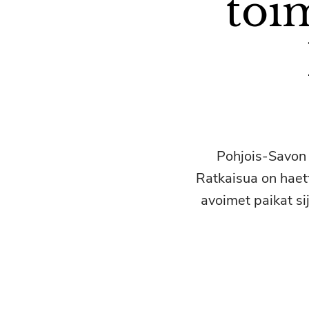
toi
Pohjois-Savon 
Ratkaisua on haet
avoimet paikat si