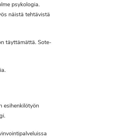
olme psykologia.
ös näistä tehtävistä
n täyttämättä. Sote-
ia.
n esihenkilötyön
gi.
vinvointipalveluissa