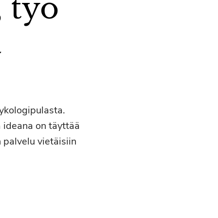
 työ
a
ykologipulasta.
 ideana on täyttää
palvelu vietäisiin