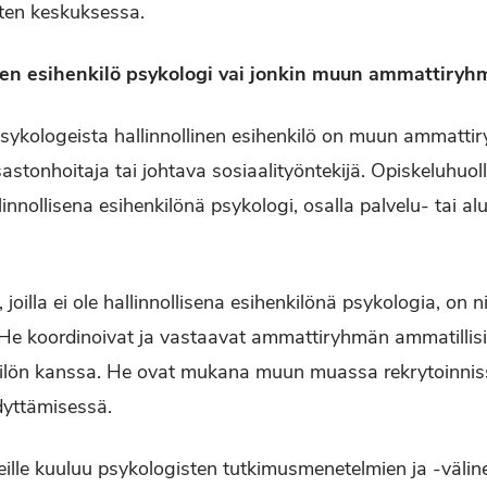
rten keskuksessa.
ien esihenkilö psykologi vai jonkin muun ammattiry
sykologeista hallinnollinen esihenkilö on muun ammatti
sastonhoitaja tai johtava sosiaalityöntekijä. Opiskeluhuol
innollisena esihenkilönä psykologi, osalla palvelu- tai a
 joilla ei ole hallinnollisena esihenkilönä psykologia, on 
He koordinoivat ja vastaavat ammattiryhmän ammatillisi
kilön kanssa. He ovat mukana muun muassa rekrytoinnis
dyttämisessä.
eille kuuluu psykologisten tutkimusmenetelmien ja -välin