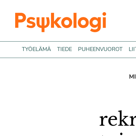
Siirry sisältöön
TYÖELÄMÄ
TIEDE
PUHEENVUOROT
LI
M
rekr