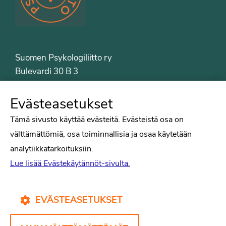
Suomen Psykologiliitto ry
Bulevardi 30 B 3
00120 Helsinki
Puh. 09-6122 9122
Evästeasetukset
Psykologiliiton sivut
Tämä sivusto käyttää evästeitä. Evästeistä osa on
välttämättömiä, osa toiminnallisia ja osaa käytetään
Työelämä
analytiikkatarkoituksiin.
Tiede
Lue lisää Evästekäytännöt-sivulta.
Puheenvuorot
Liitto
Kirjat
EVÄSTEASETUKSET
Yhteystiedot