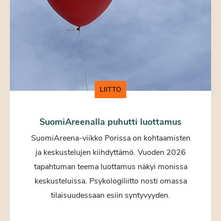
LIITTO
SuomiAreenalla puhutti luottamus
SuomiAreena-viikko Porissa on kohtaamisten
ja keskustelujen kiihdyttämö. Vuoden 2026
tapahtuman teema luottamus näkyi monissa
keskusteluissa. Psykologiliitto nosti omassa
tilaisuudessaan esiin syntyvyyden.