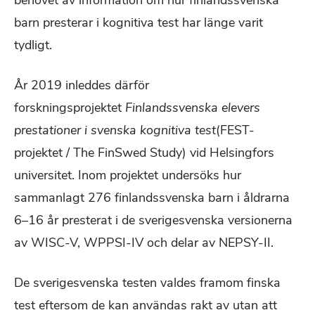
behovet av information om hur finlandssvenska
barn presterar i kognitiva test har länge varit
tydligt.
År 2019 inleddes därför
forskningsprojektet
Finlandssvenska elevers
prestationer i svenska kognitiva test
(FEST-
projektet / The FinSwed Study) vid Helsingfors
universitet. Inom projektet undersöks hur
sammanlagt 276 finlandssvenska barn i åldrarna
6–16 år presterat i de sverigesvenska versionerna
av WISC-V, WPPSI-IV och delar av NEPSY-II.
De sverigesvenska testen valdes framom finska
test eftersom de kan användas rakt av utan att