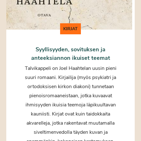
KIRJAT
Syyllisyyden, sovituksen ja
anteeksiannon ikuiset teemat
Talvikappeli on Joel Haahtelan uusin pieni
suuri romaani. Kirjailija (myös psykiatri ja
ortodoksisen kirkon diakoni) tunnetaan
pienoisromaaneistaan, jotka kuvaavat
ihmisyyden ikuisia teemoja läpikuultavan
kauniisti. Kirjat ovat kuin taidokkaita
akvarelleja, jotka rakentavat muutamalla
siveltimenvedolla täyden kuvan ja