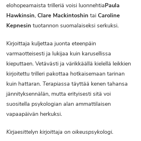
elohopeamaista trilleriä voisi luonnehtia
Paula
Hawkinsin
,
Clare Mackintoshin
tai
Caroline
Kepnesin
tuotannon suomalaiseksi serkuksi.
Kirjoittaja kuljettaa juonta eteenpäin
varmaotteisesti ja lukijaa kuin karusellissa
kieputtaen. Vetävästi ja värikkäällä kielellä leikkien
kirjoitettu trilleri
pakottaa hotkaisemaan tarinan
kuin hattaran.
Terapiassa
täyttää kenen tahansa
jännityksennälän, mutta erityisesti sitä voi
suositella psykologian alan ammattilaisen
vapaapäivän herkuksi.
Kirjaesittelyn kirjoittaja on oikeuspsykologi.