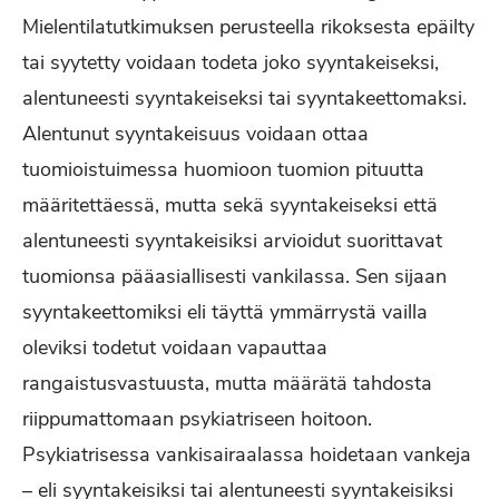
Mielentilatutkimuksen perusteella rikoksesta epäilty
tai syytetty voidaan todeta joko syyntakeiseksi,
alentuneesti syyntakeiseksi tai syyntakeettomaksi.
Alentunut syyntakeisuus voidaan ottaa
tuomioistuimessa huomioon tuomion pituutta
määritettäessä, mutta sekä syyntakeiseksi että
alentuneesti syyntakeisiksi arvioidut suorittavat
tuomionsa pääasiallisesti vankilassa. Sen sijaan
syyntakeettomiksi eli täyttä ymmärrystä vailla
oleviksi todetut voidaan vapauttaa
rangaistusvastuusta, mutta määrätä tahdosta
riippumattomaan psykiatriseen hoitoon.
Psykiatrisessa vankisairaalassa hoidetaan vankeja
– eli syyntakeisiksi tai alentuneesti syyntakeisiksi