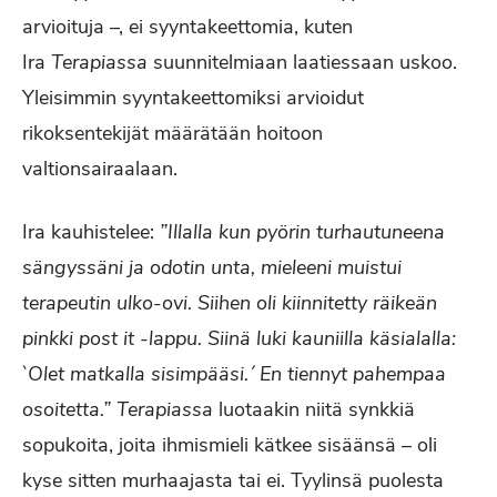
arvioituja –, ei syyntakeettomia, kuten
Ira
Terapiassa
suunnitelmiaan laatiessaan uskoo.
Yleisimmin syyntakeettomiksi arvioidut
rikoksentekijät määrätään hoitoon
valtionsairaalaan.
Ira kauhistelee:
”Illalla kun pyörin turhautuneena
sängyssäni ja odotin unta, mieleeni muistui
terapeutin ulko-ovi. Siihen oli kiinnitetty räikeän
pinkki post it -lappu. Siinä luki kauniilla käsialalla:
`Olet matkalla sisimpääsi.´ En tiennyt pahempaa
osoitetta.” Terapiassa
luotaakin niitä synkkiä
sopukoita, joita ihmismieli kätkee sisäänsä – oli
kyse sitten murhaajasta tai ei. Tyylinsä puolesta