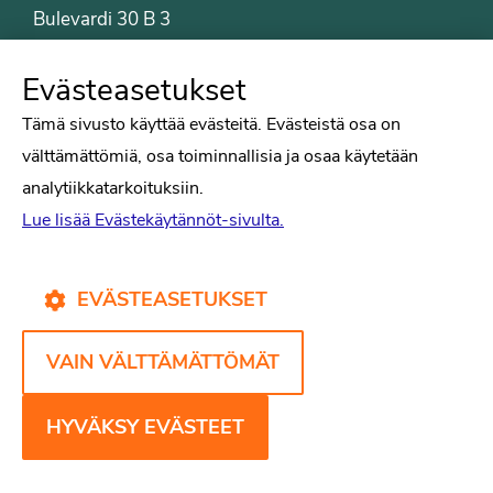
Bulevardi 30 B 3
00120 Helsinki
Puh. 09-6122 9122
Evästeasetukset
Psykologiliiton sivut
Tämä sivusto käyttää evästeitä. Evästeistä osa on
välttämättömiä, osa toiminnallisia ja osaa käytetään
Työelämä
analytiikkatarkoituksiin.
Tiede
Lue lisää Evästekäytännöt-sivulta.
Puheenvuorot
Liitto
Kirjat
EVÄSTEASETUKSET
Yhteystiedot
VAIN VÄLTTÄMÄTTÖMÄT
Psykologiliiton verkkosivut
Evästekäytännöt
HYVÄKSY EVÄSTEET