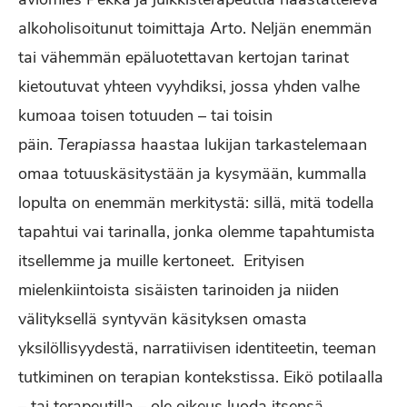
alkoholisoitunut toimittaja Arto. Neljän enemmän
tai vähemmän epäluotettavan kertojan tarinat
kietoutuvat yhteen vyyhdiksi, jossa yhden valhe
kumoaa toisen totuuden – tai toisin
päin.
Terapiassa
haastaa lukijan tarkastelemaan
omaa totuuskäsitystään ja kysymään, kummalla
lopulta on enemmän merkitystä: sillä, mitä todella
tapahtui vai tarinalla, jonka olemme tapahtumista
itsellemme ja muille kertoneet. Erityisen
mielenkiintoista sisäisten tarinoiden ja niiden
välityksellä syntyvän käsityksen omasta
yksilöllisyydestä, narratiivisen identiteetin, teeman
tutkiminen on terapian kontekstissa. Eikö potilaalla
– tai terapeutilla – ole oikeus luoda itsensä