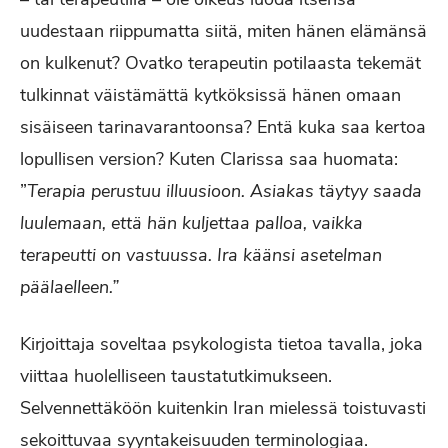
uudestaan riippumatta siitä, miten hänen elämänsä
on kulkenut? Ovatko terapeutin potilaasta tekemät
tulkinnat väistämättä kytköksissä hänen omaan
sisäiseen tarinavarantoonsa? Entä kuka saa kertoa
lopullisen version? Kuten Clarissa saa huomata:
”
Terapia perustuu illuusioon. Asiakas täytyy saada
luulemaan, että hän kuljettaa palloa, vaikka
terapeutti on vastuussa. Ira käänsi asetelman
päälaelleen.”
Kirjoittaja soveltaa psykologista tietoa tavalla, joka
viittaa huolelliseen taustatutkimukseen.
Selvennettäköön kuitenkin Iran mielessä toistuvasti
sekoittuvaa syyntakeisuuden terminologiaa.