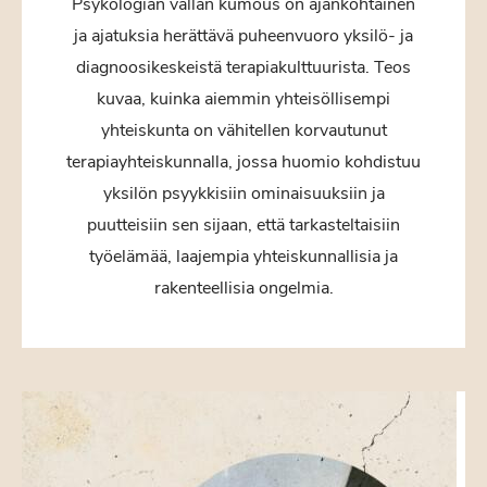
Psykologian vallan kumous on ajankohtainen
ja ajatuksia herättävä puheenvuoro yksilö- ja
diagnoosikeskeistä terapiakulttuurista. Teos
kuvaa, kuinka aiemmin yhteisöllisempi
yhteiskunta on vähitellen korvautunut
terapiayhteiskunnalla, jossa huomio kohdistuu
yksilön psyykkisiin ominaisuuksiin ja
puutteisiin sen sijaan, että tarkasteltaisiin
työelämää, laajempia yhteiskunnallisia ja
rakenteellisia ongelmia.