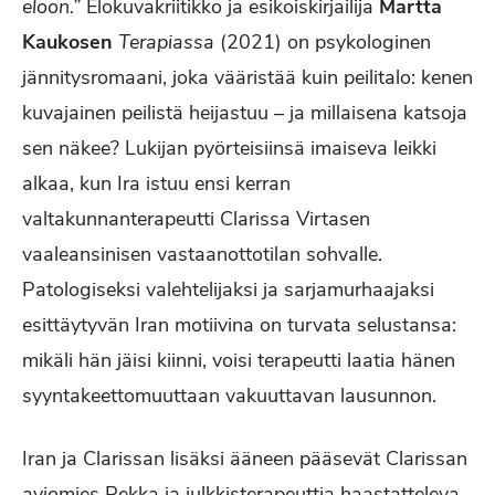
eloon.”
Elokuvakriitikko ja esikoiskirjailija
Martta
Kaukosen
Terapiassa
(2021) on psykologinen
jännitysromaani, joka vääristää kuin peilitalo: kenen
kuvajainen peilistä heijastuu – ja millaisena katsoja
sen näkee? Lukijan pyörteisiinsä imaiseva leikki
alkaa, kun Ira istuu ensi kerran
valtakunnanterapeutti Clarissa Virtasen
vaaleansinisen vastaanottotilan sohvalle.
Patologiseksi valehtelijaksi ja sarjamurhaajaksi
esittäytyvän Iran motiivina on turvata selustansa:
mikäli hän jäisi kiinni, voisi terapeutti laatia hänen
syyntakeettomuuttaan vakuuttavan lausunnon.
Iran ja Clarissan lisäksi ääneen pääsevät Clarissan
aviomies Pekka ja julkkisterapeuttia haastatteleva