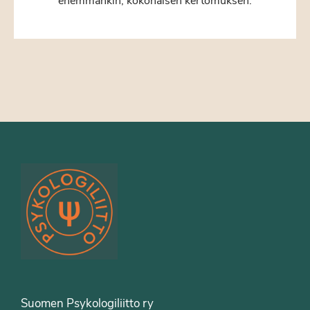
enemmänkin, kokonaisen kertomuksen.
Suomen Psykologiliitto ry