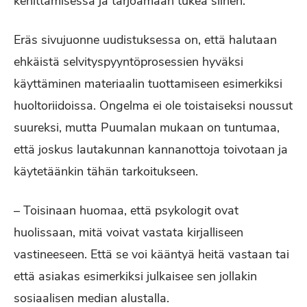
kehittämisessä ja tarjoamaan tukea siihen.
Eräs sivujuonne uudistuksessa on, että halutaan
ehkäistä selvityspyyntöprosessien hyväksi
käyttäminen materiaalin tuottamiseen esimerkiksi
huoltoriidoissa. Ongelma ei ole toistaiseksi noussut
suureksi, mutta Puumalan mukaan on tuntumaa,
että joskus lautakunnan kannanottoja toivotaan ja
käytetäänkin tähän tarkoitukseen.
– Toisinaan huomaa, että psykologit ovat
huolissaan, mitä voivat vastata kirjalliseen
vastineeseen. Että se voi kääntyä heitä vastaan tai
että asiakas esimerkiksi julkaisee sen jollakin
sosiaalisen median alustalla.