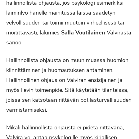
hallinnollista ohjausta, jos psykologi esimerkiksi
laiminlyö hänelle mainitussa laissa säädetyn
velvollisuuden tai toimii muutoin virheellisesti tai
moitittavasti, lakimies
Salla Voutilainen
Valvirasta
sanoo.
Hallinnollista ohjausta on muun muassa huomion
kiinnittäminen ja huomautuksen antaminen.
Hallinnollinen ohjaus on Valviran ensisijainen ja
myös lievin toimenpide. Sitä käytetään tilanteissa,
joissa sen katsotaan riittävän potilasturvallisuuden
varmistamiseksi.
Mikäli hallinnollista ohjausta ei pidetä riittävänä,
Valvira voi antaa psykologille myös kirjallisen