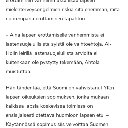
erottaminen vanhemmasta lisää lapsen
mielenterveysongelmien riskiä sitä enemmän, mitä
nuorempana erottaminen tapahtuu.
– Aina lapsen erottamiselle vanhemmista ei
lastensuojelullisista syistä ole vaihtoehtoja. Al-
Holin leirillä lastensuojelullista arvioita ei
kuitenkaan ole pystytty tekemään, Ahtola
muistuttaa.
Hän tähdentää, että Suomi on vahvistanut YK:n
lapsen oikeuksien sopimuksen, jonka mukaan
kaikissa lapsia koskevissa toimissa on
ensisijaisesti otettava huomioon lapsen etu. –
Käytännössä sopimus siis velvoittaa Suomen