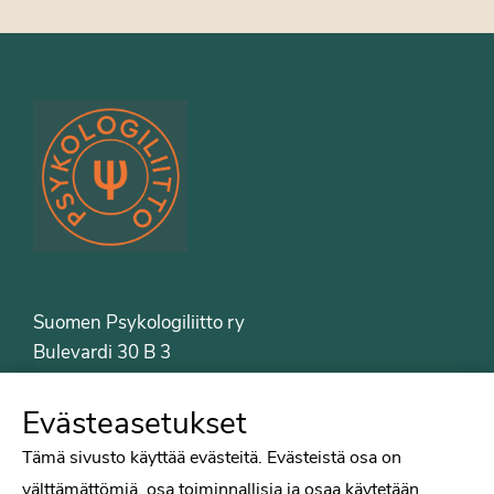
Suomen Psykologiliitto ry
Bulevardi 30 B 3
00120 Helsinki
Puh. 09-6122 9122
Evästeasetukset
Psykologiliiton sivut
Tämä sivusto käyttää evästeitä. Evästeistä osa on
välttämättömiä, osa toiminnallisia ja osaa käytetään