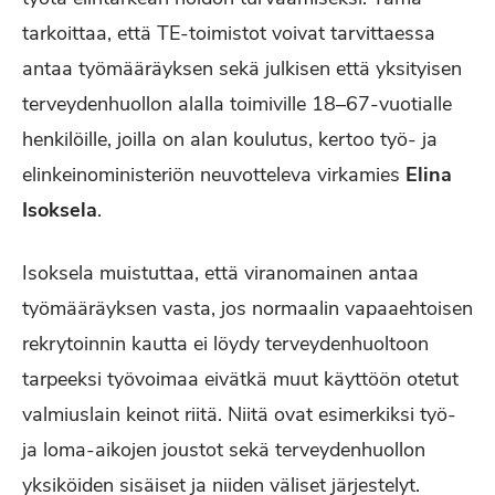
tarkoittaa, että TE-toimistot voivat tarvittaessa
antaa työmääräyksen sekä julkisen että yksityisen
terveydenhuollon alalla toimiville 18–67-vuotialle
henkilöille, joilla on alan koulutus, kertoo työ- ja
elinkeinoministeriön neuvotteleva virkamies
Elina
Isoksela
.
Isoksela muistuttaa, että viranomainen antaa
työmääräyksen vasta, jos normaalin vapaaehtoisen
rekrytoinnin kautta ei löydy terveydenhuoltoon
tarpeeksi työvoimaa eivätkä muut käyttöön otetut
valmiuslain keinot riitä. Niitä ovat esimerkiksi työ-
ja loma-aikojen joustot sekä terveydenhuollon
yksiköiden sisäiset ja niiden väliset järjestelyt.