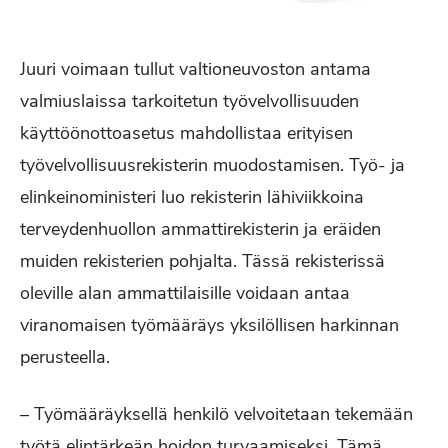
Juuri voimaan tullut valtioneuvoston antama
valmiuslaissa tarkoitetun työvelvollisuuden
käyttöönottoasetus mahdollistaa erityisen
työvelvollisuusrekisterin muodostamisen. Työ- ja
elinkeinoministeri luo rekisterin lähiviikkoina
terveydenhuollon ammattirekisterin ja eräiden
muiden rekisterien pohjalta. Tässä rekisterissä
oleville alan ammattilaisille voidaan antaa
viranomaisen työmääräys yksilöllisen harkinnan
perusteella.
– Työmääräyksellä henkilö velvoitetaan tekemään
työtä elintärkeän hoidon turvaamiseksi. Tämä