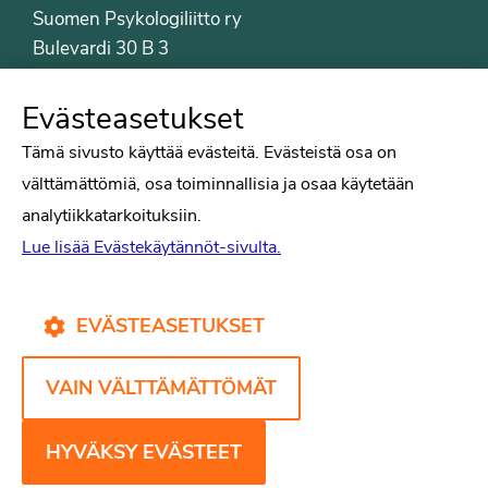
Suomen Psykologiliitto ry
Bulevardi 30 B 3
00120 Helsinki
Puh. 09-6122 9122
Evästeasetukset
Psykologiliiton sivut
Tämä sivusto käyttää evästeitä. Evästeistä osa on
välttämättömiä, osa toiminnallisia ja osaa käytetään
Työelämä
analytiikkatarkoituksiin.
Tiede
Lue lisää Evästekäytännöt-sivulta.
Puheenvuorot
Liitto
Kirjat
EVÄSTEASETUKSET
Yhteystiedot
VAIN VÄLTTÄMÄTTÖMÄT
Psykologiliiton verkkosivut
Evästekäytännöt
HYVÄKSY EVÄSTEET