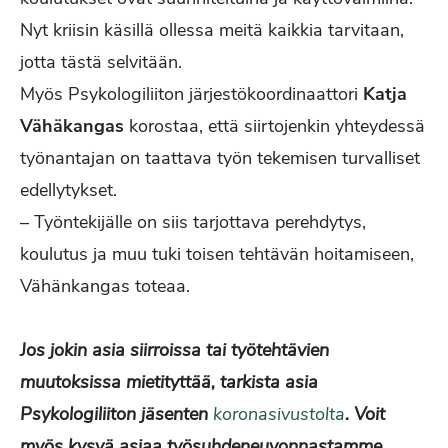
Nyt kriisin käsillä ollessa meitä kaikkia tarvitaan,
jotta tästä selvitään.
Myös Psykologiliiton järjestökoordinaattori
Katja
Vähäkangas
korostaa, että siirtojenkin yhteydessä
työnantajan on taattava työn tekemisen turvalliset
edellytykset.
– Työntekijälle on siis tarjottava perehdytys,
koulutus ja muu tuki toisen tehtävän hoitamiseen,
Vähänkangas toteaa.
Jos jokin asia siirroissa tai työtehtävien
muutoksissa mietityttää, tarkista asia
Psykologiliiton jäsenten
koronasivustolta
. Voit
myös kysyä asiaa työsuhdeneuvonnastamme,