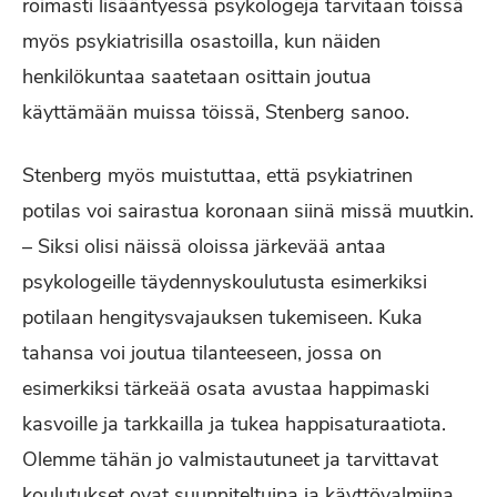
roimasti lisääntyessä psykologeja tarvitaan töissä
myös psykiatrisilla osastoilla, kun näiden
henkilökuntaa saatetaan osittain joutua
käyttämään muissa töissä, Stenberg sanoo.
Stenberg myös muistuttaa, että psykiatrinen
potilas voi sairastua koronaan siinä missä muutkin.
– Siksi olisi näissä oloissa järkevää antaa
psykologeille täydennyskoulutusta esimerkiksi
potilaan hengitysvajauksen tukemiseen. Kuka
tahansa voi joutua tilanteeseen, jossa on
esimerkiksi tärkeää osata avustaa happimaski
kasvoille ja tarkkailla ja tukea happisaturaatiota.
Olemme tähän jo valmistautuneet ja tarvittavat
koulutukset ovat suunniteltuina ja käyttövalmiina.