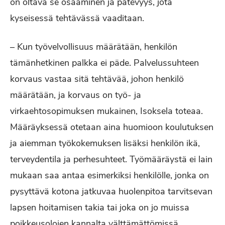
on oltava se osaaminen ja pätevyys, jota
kyseisessä tehtävässä vaaditaan.
– Kun työvelvollisuus määrätään, henkilön
tämänhetkinen palkka ei päde. Palvelussuhteen
korvaus vastaa sitä tehtävää, johon henkilö
määrätään, ja korvaus on työ- ja
virkaehtosopimuksen mukainen, Isoksela toteaa.
Määräyksessä otetaan aina huomioon koulutuksen
ja aiemman työkokemuksen lisäksi henkilön ikä,
terveydentila ja perhesuhteet. Työmääräystä ei lain
mukaan saa antaa esimerkiksi henkilölle, jonka on
pysyttävä kotona jatkuvaa huolenpitoa tarvitsevan
lapsen hoitamisen takia tai joka on jo muissa
poikkeusolojen kannalta välttämättömissä