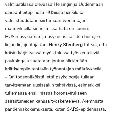
valmiustilassa olevassa Helsingin ja Uudenmaan
sairaanhoitopiirissä HUSissa henkilöitä
valmistaudutaan siirtämään työnantajan
määräyksellä sinne, missä hätä on suurin.
HUSin psykiatrian ja psykososiaalisten hoitojen
linjan linjajohtaja
Jan-Henry Stenberg
toteaa, että
kriisin kärjistyessä myös talossa työskenteleviä
psykologeja saatetaan joutua siirtämään
kriittisempiin tehtäviin työnantajan määräyksellä.
– On todennäköistä, että psykologeja tullaan
tarvitsemaan uusissakin tehtävissä, esimerkiksi
tukemassa ensi linjassa koronavirukseen
sairastuneiden kanssa työskenteleviä. Aiemmista
pandemiakokemuksista, kuten SARS-epidemiasta,