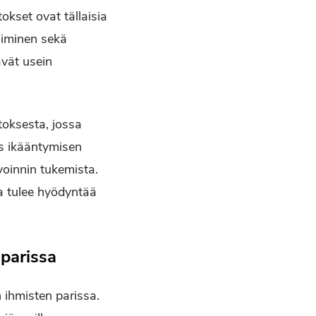
okset ovat tällaisia
oiminen sekä
ävät usein
oksesta, jossa
ös ikääntymisen
voinnin tukemista.
a tulee hyödyntää
parissa
 ihmisten parissa.