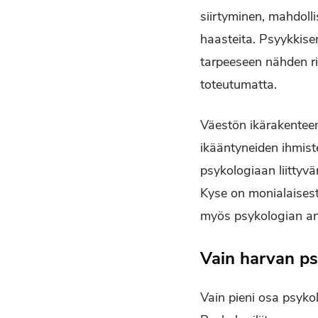
siirtyminen, mahdolli
haasteita. Psyykkise
tarpeeseen nähden rii
toteutumatta.
Väestön ikärakentee
ikääntyneiden ihmist
psykologiaan liittyvä
Kyse on monialaisest
myös psykologian ant
Vain harvan ps
Vain pieni osa psyko