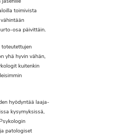
jäsenille
oilla toimivista
 vähintään
urto-osa päivittäin.
 toteutettujen
 on yhä hyvin vähän,
kologit kuitenkin
yleisimmin
uden hyödyntää laaja-
issa kysymyksissä,
 Psykologin
ja patologiset