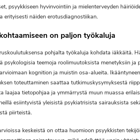
set, psyykkiseen hyvinvointiin ja mielenterveyden häiriöi
ja erityisesti näiden erotusdiagnostiikan.
kohtaamiseen on paljon työkaluja
eruskoulutuksensa pohjalta työkaluja kohdata iäkkäitä.
viä psykologisia teemoja roolimuutoksista menetyksiin ja 
i arvioimaan kognition ja muistin osa-alueita. Ikääntynee
uksen toteuttaminen saattaa tutkimuskysymyksestä riipp
lta laajaa tietopohjaa ja ymmärrystä muun muassa erilais
eillä esiintyvistä yleisistä psykiatrisista sairauksista se
stä piirteistä.
rvioissa keskeistä on ottaa huomioon psyykkisten tekijöi