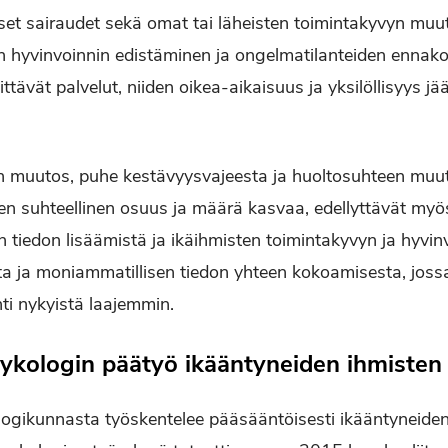
set sairaudet sekä omat tai läheisten toimintakyvyn muut
n hyvinvoinnin edistäminen ja ongelmatilanteiden ennak
ttävät palvelut, niiden oikea-aikaisuus ja yksilöllisyys jä
n muutos, puhe kestävyysvajeesta ja huoltosuhteen muut
en suhteellinen osuus ja määrä kasvaa, edellyttävät my
n tiedon lisäämistä ja ikäihmisten toimintakyvyn ja hyvin
a ja moniammatillisen tiedon yhteen kokoamisesta, joss
i nykyistä laajemmin.
ykologin päätyö ikääntyneiden ihmisten 
logikunnasta työskentelee pääsääntöisesti ikääntyneiden