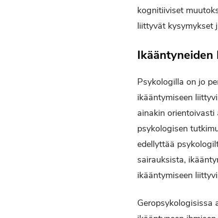
kognitiiviset muutok
liittyvät kysymykset 
Ikääntyneiden 
Psykologilla on jo p
ikääntymiseen liitty
ainakin orientoivast
psykologisen tutkim
edellyttää psykologi
sairauksista, ikääntyn
ikääntymiseen liittyvi
Geropsykologisissa a