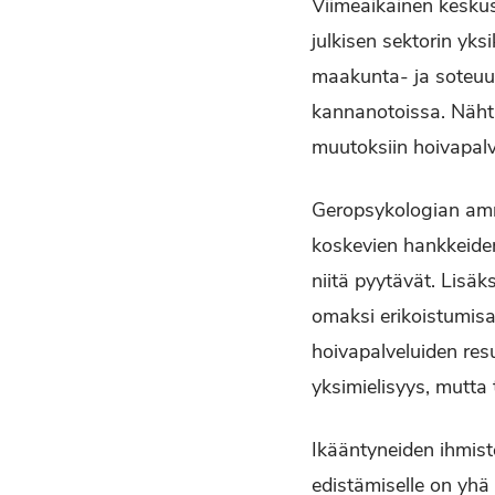
Viimeaikainen keskust
julkisen sektorin yks
maakunta- ja soteuud
kannanotoissa. Nähtä
muutoksiin hoivapalv
Geropsykologian amma
koskevien hankkeiden
niitä pyytävät. Lisäk
omaksi erikoistumisa
hoivapalveluiden res
yksimielisyys, mutta 
Ikääntyneiden ihmist
edistämiselle on yhä