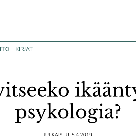
ITTO
KIRJAT
vitseeko ikäänt
psykologia?
JULKAISTU:
5.4.2019