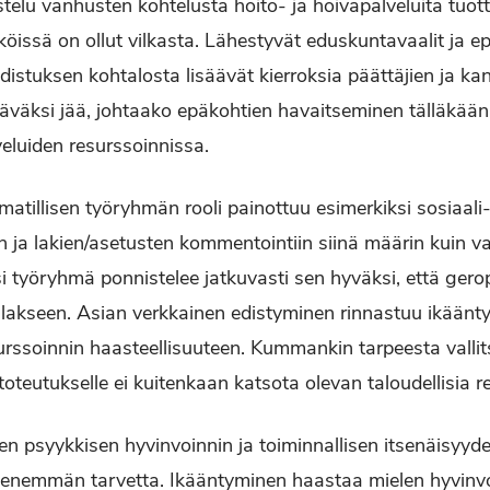
elu vanhusten kohtelusta hoito- ja hoivapalveluita tuott
iköissä on ollut vilkasta. Lähestyvät eduskuntavaalit ja
istuksen kohtalosta lisäävät kierroksia päättäjien ja ka
väksi jää, johtaako epäkohtien havaitseminen tälläkään k
eluiden resurssoinnissa.
tillisen työryhmän rooli painottuu esimerkiksi sosiaali- 
 ja lakien/asetusten kommentointiin siinä määrin kuin va
si työryhmä ponnistelee jatkuvasti sen hyväksi, että gero
lakseen. Asian verkkainen edistyminen rinnastuu ikäänt
urssoinnin haasteellisuuteen. Kummankin tarpeesta vallit
toteutukselle ei kuitenkaan katsota olevan taloudellisia r
en psyykkisen hyvinvoinnin ja toiminnallisen itsenäisyyde
 enemmän tarvetta. Ikääntyminen haastaa mielen hyvinvoi