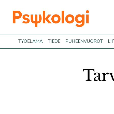
Siirry sisältöön
TYÖELÄMÄ
TIEDE
PUHEENVUOROT
LI
Tar