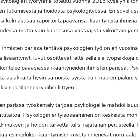
psykologian työryhmä toteutti vuonna 2015 kyselyn liiton 
n tutkimisesta ja hoidosta psykologityössä. Eri sovellusal
ksi kolmasosaa raportoi tapaavansa ikääntyneitä ihmisiä
essa mutta vain kuudesosa vastaajista viikoittain ja m
 ihmisten parissa tehtävä psykologien työ on eri vuosina
a lisääntynyt, luvut osoittavat, että sellaisia työpaikkoja
skentelee pääasiassa ikääntyneiden ihmisten parissa. Psy
tä asiakkaita hyvin samoista syistä kuin nuorempiakin, 
siin ja tilannearvioihin liittyen.
en parissa työskentely tarjoaa psykologeille mahdollisu
titaitoa. Psykologin erityisosaaminen on keskeistä mon
kimuksen ja hoidon tarvetta tulisi rajata iän perusteella.
taa esimerkiksi ikääntymisen myötä ilmenevät normaalit 