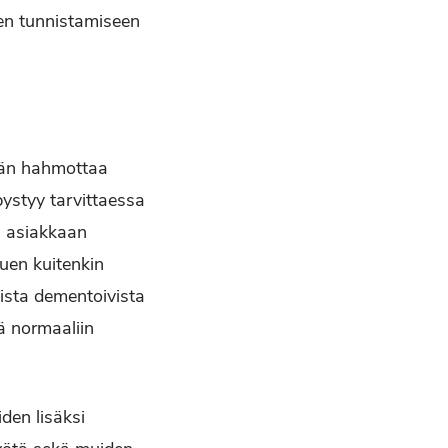
den tunnistamiseen
 Hän hahmottaa
pystyy tarvittaessa
n asiakkaan
uen kuitenkin
ista dementoivista
kä normaaliin
den lisäksi