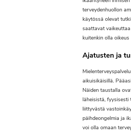
ikääntyneen ihmisen 
terveydenhuollon amma
käytössä olevat tutki
saattavat vaikeuttaa p
kuitenkin olla oikeu
Ajatusten ja t
Mielenterveyspalvelu
aikuisikäisillä. Pääa
Näiden taustalla ovat
läheisistä, fyysisesti
liittyvästä vastoinkä
päihdeongelmia ja i
voi olla omaan tervey