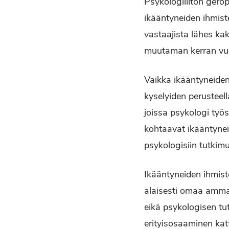
Psykologiliiton gero
ikääntyneiden ihmiste
vastaajista lähes ka
muutaman kerran vuod
Vaikka ikääntyneiden
kyselyiden perusteell
joissa psykologi työ
kohtaavat ikääntynei
psykologisiin tutkimuk
Ikääntyneiden ihmist
alaisesti omaa ammat
eikä psykologisen tut
erityisosaaminen kat