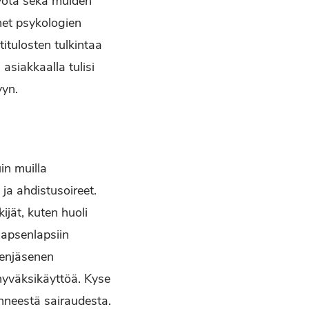
työtä sekä muiden
net psykologien
itulosten tulkintaa
 asiakkaalla tulisi
yyn.
in muilla
 ja ahdistusoireet.
ijät, kuten huoli
 lapsenlapsiin
eenjäsenen
hyväksikäyttöä. Kyse
menneestä sairaudesta.