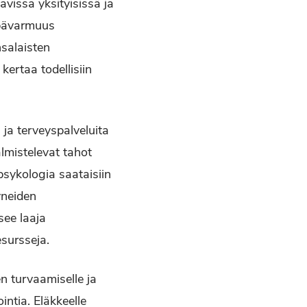
avissa yksityisissä ja
 epävarmuus
nsalaisten
ertaa todellisiin
ja terveyspalveluita
lmistelevat tahot
psykologia saataisiin
yneiden
see laaja
esursseja.
n turvaamiselle ja
ntia. Eläkkeelle