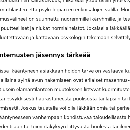
somaattinen sairastavuus, mikä edellyttää usein yhteis
ttilaisten että psykologian eri erikoisalojen välillä. Mo
musvälineet on suunnattu nuoremmille ikäryhmille, ja test
uutteelliset ja niukat normiaineistot. Jokaisella iäkkäällä
s luotettavaan ja kattavaan psykologin tekemään selvittel
untemusten jäsennys tärkeää
issa ikääntyneen asiakkaan hoidon tarve on vastaava ku
siallisina syinä avun hakemiseen ovat erilaiset masennus-
 usein elämäntilanteen muutokseen liittyvät kuormitustek
 tai psyykkisesti haurastuneesta puolisosta tai lapsiin tai
ymisestä. Joskus taustalla voi olla iäkkään omia tai perh
kääntyneeseen vanhempaan kohdistuvaa taloudellisesta 
dentilaan tai toimintakykyyn liittyvästä huolesta tai il