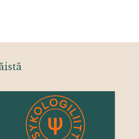
äistä