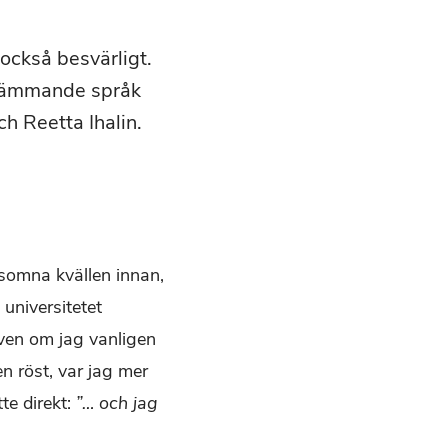
också besvärligt.
främmande språk
h Reetta Ihalin.
t somna kvällen innan,
 universitetet
Även om jag vanligen
n röst, var jag mer
te direkt:
”… och jag