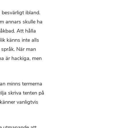
besvärligt ibland.
om annars skulle ha
åkbad. Att hålla
ik känns inte alls
e språk. När man
na är hackiga, men
å man minns termerna
lja skriva tenten på
känner vanligtvis
ite utmanande att