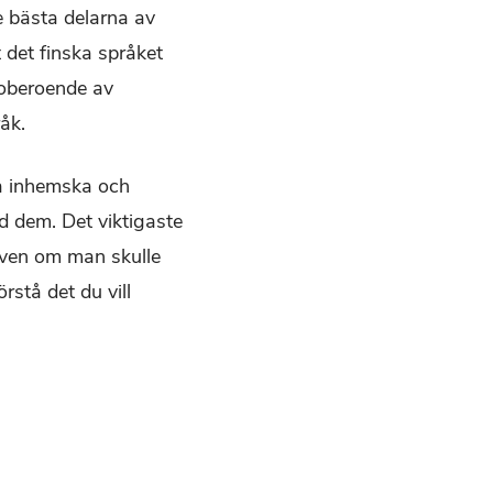
e bästa delarna av
 det finska språket
 oberoende av
råk.
ra inhemska och
 dem. Det viktigaste
. Även om man skulle
rstå det du vill