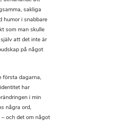
ångsamma, sakliga
med humor i snabbare
xakt som man skulle
jälv att det inte är
t budskap på något
 första dagarna,
dentitet har
örändringen i min
ens några ord,
n – och det om något