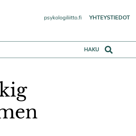
psykologiliitto.fi
YHTEYSTIEDOT
Haku
HAKU
kig
mmen