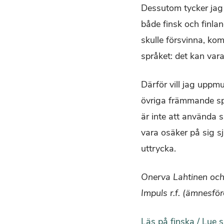
Dessutom tycker jag a
både finsk och finlan
skulle försvinna, ko
språket: det kan vara
Därför vill jag uppm
övriga främmande sp
är inte att använda s
vara osäker på sig sj
uttrycka.
Onerva Lahtinen och 
Impuls r.f. (ämnesfö
Läs på finska / Lue 