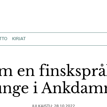
ITTO
KIRJAT
m en finsksprå
unge i Ankda
JULKAISTU:
28.10.2022