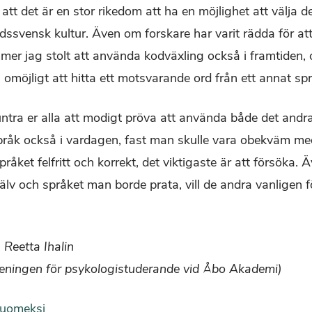
tt det är en stor rikedom att ha en möjlighet att välja d
dssvensk kultur. Även om forskare har varit rädda för att
mmer jag stolt att använda kodväxling också i framtiden,
 omöjligt att hitta ett motsvarande ord från ett annat sp
untra er alla att modigt pröva att använda både det and
råk också i vardagen, fast man skulle vara obekväm med
pråket felfritt och korrekt, det viktigaste är att försöka
älv och språket man borde prata, vill de andra vanligen fö
Reetta Ihalin
reningen för psykologistuderande vid Åbo Akademi)
suomeksi