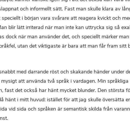
vslappnat och informellt sätt. Fast man skulle klara av l
 speciellt i början vara svårare att reagera kvickt och 
n blir lätt irriterad när man inte kan uttrycka sig så e
las dock när man använder det, och speciellt märker man s
pråkfel, utan det viktigaste är bara att man får fram sit
 snabbt med darrande röst och skakande händer under de
 mysigt att använda två språk i vardagen. Min språkliga i
n, fast det också har hänt mycket blunder. Den största f
å hänt i mitt huvud: istället för att jag skulle översätta 
ida vid sida och språken är semantisk skilda från varan
nst.