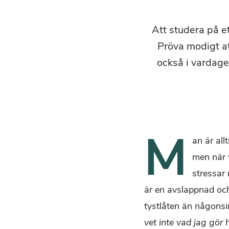
Att studera på e
Pröva modigt a
också i vardage
M
an är all
men när v
stressar 
är en avslappnad och
tystlåten än någonsi
vet inte vad jag gör 