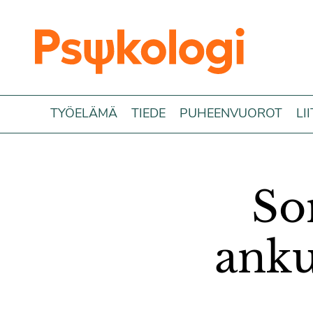
Siirry sisältöön
TYÖELÄMÄ
TIEDE
PUHEENVUOROT
LI
So
ank