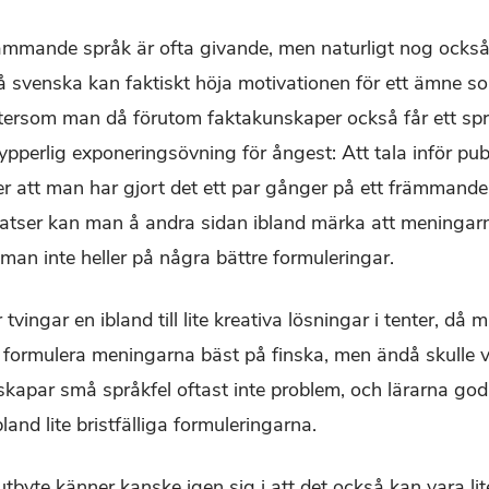
rämmande språk är ofta givande, men naturligt nog också 
å svenska kan faktiskt höja motivationen för ett ämne s
eftersom man då förutom faktakunskaper också får ett spr
ypperlig exponeringsövning för ångest: Att tala inför publ
r att man har gjort det ett par gånger på ett främmand
satser kan man å andra sidan ibland märka att meningar
man inte heller på några bättre formuleringar.
 tvingar en ibland till lite kreativa lösningar i tenter, d
formulera meningarna bäst på finska, men ändå skulle vi
 skapar små språkfel oftast inte problem, och lärarna god
bland lite bristfälliga formuleringarna.
utbyte känner kanske igen sig i att det också kan vara l