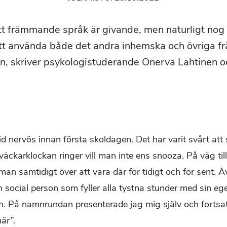
tt främmande språk är givande, men naturligt nog 
tt använda både det andra inhemska och övriga 
n, skriver psykologistuderande Onerva Lahtinen oc
tid nervös innan första skoldagen. Det har varit svårt at
äckarklockan ringer vill man inte ens snooza. På väg till
man samtidigt över att vara där för tidigt och för sent. 
 social person som fyller alla tystna stunder med sin ege
n. På namnrundan presenterade jag mig själv och fortsat
här”.