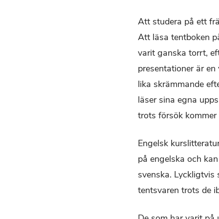
Att studera på ett f
Att läsa tentboken p
varit ganska torrt, 
presentationer är en 
lika skrämmande efte
läser sina egna upp
trots försök kommer 
Engelsk kurslitteratur
på engelska och kan 
svenska. Lyckligtvis
tentsvaren trots de i
De som har varit på 