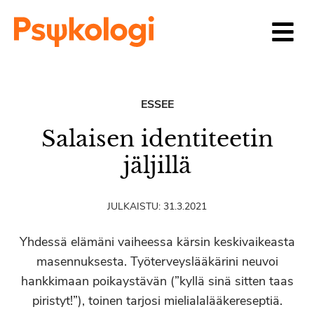
Siirry sisältöön
ESSEE
Salaisen identiteetin
jäljillä
JULKAISTU:
31.3.2021
Yhdessä elämäni vaiheessa kärsin keskivaikeasta
masennuksesta. Työterveyslääkärini neuvoi
hankkimaan poikaystävän (”kyllä sinä sitten taas
piristyt!”), toinen tarjosi mielialalääkereseptiä.