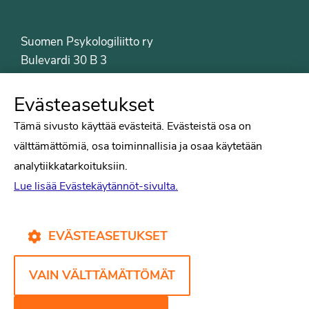
Suomen Psykologiliitto ry
Bulevardi 30 B 3
00120 Helsinki
Puh. 09-6122 9122
Evästeasetukset
Psykologiliiton sivut
Tämä sivusto käyttää evästeitä. Evästeistä osa on
välttämättömiä, osa toiminnallisia ja osaa käytetään
Työelämä
analytiikkatarkoituksiin.
Tiede
Lue lisää Evästekäytännöt-sivulta.
Puheenvuorot
Liitto
Kirjat
EVÄSTEASETUKSET
Yhteystiedot
VAIN VÄLTTÄMÄTTÖMÄT
Psykologiliiton verkkosivut
Evästekäytännöt