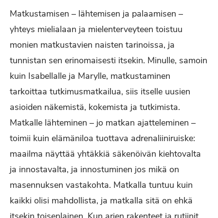
Matkustamisen – lähtemisen ja palaamisen –
yhteys mielialaan ja mielenterveyteen toistuu
monien matkustavien naisten tarinoissa, ja
tunnistan sen erinomaisesti itsekin. Minulle, samoin
kuin Isabellalle ja Marylle, matkustaminen
tarkoittaa tutkimusmatkailua, siis itselle uusien
asioiden näkemistä, kokemista ja tutkimista.
Matkalle lähteminen – jo matkan ajatteleminen –
toimii kuin elämäniloa tuottava adrenaliiniruiske:
maailma näyttää yhtäkkiä säkenöivän kiehtovalta
ja innostavalta, ja innostuminen jos mikä on
masennuksen vastakohta. Matkalla tuntuu kuin
kaikki olisi mahdollista, ja matkalla sitä on ehkä
itsekin toisenlainen. Kun arjen rakenteet ja rutiinit