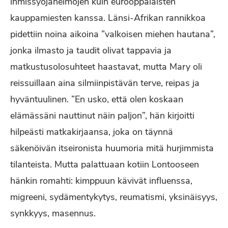
ihmissyöjäheimojen kuin eurooppalaisten
kauppamiesten kanssa. Länsi-Afrikan rannikkoa
pidettiin noina aikoina ”valkoisen miehen hautana”,
jonka ilmasto ja taudit olivat tappavia ja
matkustusolosuhteet haastavat, mutta Mary oli
reissuillaan aina silmiinpistävän terve, reipas ja
hyväntuulinen. ”En usko, että olen koskaan
elämässäni nauttinut näin paljon”, hän kirjoitti
hilpeästi matkakirjaansa, joka on täynnä
säkenöivän itseironista huumoria mitä hurjimmista
tilanteista. Mutta palattuaan kotiin Lontooseen
hänkin romahti: kimppuun kävivät influenssa,
migreeni, sydämentykytys, reumatismi, yksinäisyys,
synkkyys, masennus.