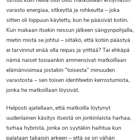
tuntuu kuin heillä olisi ollut matkoillaan ehtymätön
varasto energiaa, sitkeyttä ja rohkeutta – joka
sitten oli loppuun käytetty, kun he pääsivät kotiin.
Kun makaan itsekin reissun jälkeen sängynpohjalla,
mietin mistä se johtui – siitäkö, että kotiin päästyä
ei tarvinnut enää olla reipas ja yrittää? Tai ehkäpä
nämä naiset tosiaankin ammensivat matkoillaan
elämänvoimaa jostakin ”toisesta” minuuden
varastosta – sen toisen identiteetin kerrostumista,
jonka he matkoillaan löysivät.
Helposti ajatellaan, että matkoilla löytynyt
uudenlainen käsitys itsestä on jonkinlaista harhaa,
turhaa hybristä, jonka on syytäkin haihtua kun
palataan takaisin arkeen – että se on vähän