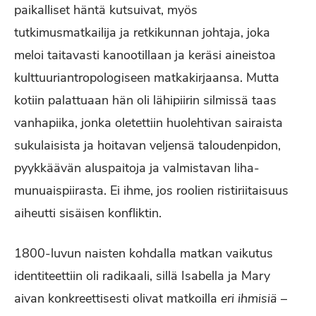
paikalliset häntä kutsuivat, myös
tutkimusmatkailija ja retkikunnan johtaja, joka
meloi taitavasti kanootillaan ja keräsi aineistoa
kulttuuriantropologiseen matkakirjaansa. Mutta
kotiin palattuaan hän oli lähipiirin silmissä taas
vanhapiika, jonka oletettiin huolehtivan sairaista
sukulaisista ja hoitavan veljensä taloudenpidon,
pyykkäävän aluspaitoja ja valmistavan liha-
munuaispiirasta. Ei ihme, jos roolien ristiriitaisuus
aiheutti sisäisen konfliktin.
1800-luvun naisten kohdalla matkan vaikutus
identiteettiin oli radikaali, sillä Isabella ja Mary
aivan konkreettisesti olivat matkoilla
eri ihmisiä
–