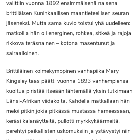
valittiin vuonna 1892 ensimmäisenä naisena
brittiläisen Kuninkaallisen maantieteellisen seuran
jäseneksi. Mutta sama kuvio toistui yhä uudelleen:
matkoilla hän oli energinen, rohkea, sitkeä ja rajoja
rikkova teräsnainen – kotona masentunut ja
sairaalloinen.
Brittiläinen kolmekymppinen vanhapiika Mary
Kingsley taas päätti vuonna 1893 vanhempiensa
kuoltua piristää itseään lähtemällä yksin tutkimaan
Länsi-Afrikan viidakoita. Kahdella matkallaan hän
meloi pitkin jokia pitkässä mustassa hameessaan,
keräsi kalanäytteitä, pullotti myrkkykäärmeitä,
perehtyi paikallisten uskomuksiin ja ystävystyi niin