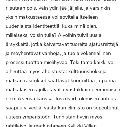
riisutaan pois, vain ydin jää jäljelle, ja varsinkin
yksin matkustaessa voi sovitella itselleen
uudenlaista identiteettiä: kuka minä olen,
millaiseksi voisin tulla? Aivoihin tulvii uusia
ärsykkeitä, jotka kaivertavat tuoreita ajatusreittejä
ja möyhentävät vanhoja, ja tuo aivokemiallinen
prosessi tuottaa mielihyvää. Toki tämä kaikki voi
aiheuttaa myös ahdistusta: kulttuurishokki ja
matkan rasitukset saattavat kuormittaa ja panna
matkalaisen rajulla tavalla vastakkain perimmäisen
olemuksensa kanssa. Joskus irti olemisen autuus
saapuu viiveellä, vasta kun elimistö on sopeutunut
uuteen ympäristöön. Tunnistan hyvin myös
rahtilaivoilla matkustaneen Kyllikki Villan