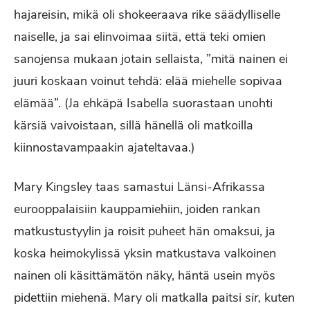
hajareisin, mikä oli shokeeraava rike säädylliselle
naiselle, ja sai elinvoimaa siitä, että teki omien
sanojensa mukaan jotain sellaista, ”mitä nainen ei
juuri koskaan voinut tehdä: elää miehelle sopivaa
elämää”. (Ja ehkäpä Isabella suorastaan unohti
kärsiä vaivoistaan, sillä hänellä oli matkoilla
kiinnostavampaakin ajateltavaa.)
Mary Kingsley taas samastui Länsi-Afrikassa
eurooppalaisiin kauppamiehiin, joiden rankan
matkustustyylin ja roisit puheet hän omaksui, ja
koska heimokylissä yksin matkustava valkoinen
nainen oli käsittämätön näky, häntä usein myös
pidettiin miehenä. Mary oli matkalla paitsi
sir,
kuten