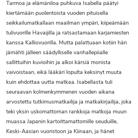
Tarmoa ja elämäniloa puhkuva Isabella päätyi
kiertämään puolentoista vuoden pituisella
seikkailumatkallaan maailman ympäri, kiipeämään
tulivuorille Havaijilla ja ratsastamaan karjamiesten
kanssa Kalliovuorilla. Mutta palattuaan kotiin hän
jämähti jälleen säädylliselle vanhallepiialle
sallittuihin kuvioihin ja alkoi kärsiä monista
vaivoistaan, eikä lääkäri lopulta keksinyt muuta
kuin ehdottaa uutta matkaa. Isabellasta tuli
seuraavan kolmenkymmenen vuoden aikana
arvostettu tutkimusmatkailija ja matkakirjailija, joka
teki yksin uskomattoman rankkoja matkoja muun
muassa Japanin kartoittamattomille seuduille,
Keski-Aasian vuoristoon ja Kiinaan, ja hänet