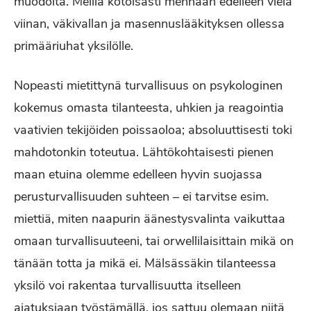
muodolta. Meillä kotoisasti mennään edelleen vielä
viinan, väkivallan ja masennuslääkityksen ollessa
primääriuhat yksilölle.
Nopeasti mietittynä turvallisuus on psykologinen
kokemus omasta tilanteesta, uhkien ja reagointia
vaativien tekijöiden poissaoloa; absoluuttisesti toki
mahdotonkin toteutua. Lähtökohtaisesti pienen
maan etuina olemme edelleen hyvin suojassa
perusturvallisuuden suhteen – ei tarvitse esim.
miettiä, miten naapurin äänestysvalinta vaikuttaa
omaan turvallisuuteeni, tai orwellilaisittain mikä on
tänään totta ja mikä ei. Mälsässäkin tilanteessa
yksilö voi rakentaa turvallisuutta itselleen
ajatuksiaan työstämällä, jos sattuu olemaan niitä