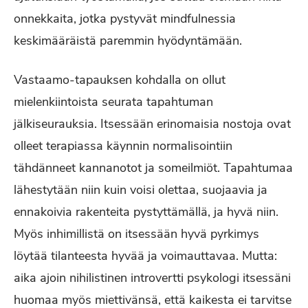
onnekkaita, jotka pystyvät mindfulnessia
keskimääräistä paremmin hyödyntämään.
Vastaamo-tapauksen kohdalla on ollut
mielenkiintoista seurata tapahtuman
jälkiseurauksia. Itsessään erinomaisia nostoja ovat
olleet terapiassa käynnin normalisointiin
tähdänneet kannanotot ja someilmiöt. Tapahtumaa
lähestytään niin kuin voisi olettaa, suojaavia ja
ennakoivia rakenteita pystyttämällä, ja hyvä niin.
Myös inhimillistä on itsessään hyvä pyrkimys
löytää tilanteesta hyvää ja voimauttavaa. Mutta:
aika ajoin nihilistinen introvertti psykologi itsessäni
huomaa myös miettivänsä, että kaikesta ei tarvitse