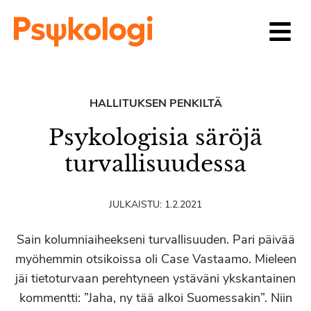
Siirry sisältöön
HALLITUKSEN PENKILTÄ
Psykologisia säröjä
turvallisuudessa
JULKAISTU:
1.2.2021
Sain kolumniaiheekseni turvallisuuden. Pari päivää
myöhemmin otsikoissa oli Case Vastaamo. Mieleen
jäi tietoturvaan perehtyneen ystäväni ykskantainen
kommentti: ”Jaha, ny tää alkoi Suomessakin”. Niin